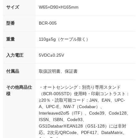
サイズ
W65×D90×H165mm
型番
BCR-005
重量
110g±5g（ケーブル除く）
入力電圧
5VDC±0.25V
付属品
取扱説明書、保証書
その他商品仕
・オートセンシング：別売り専用スタンド
様
（BCR-005STD）使用時・印刷コントラスト：
≧20％・読取可能コード：JAN、EAN、UPC-
A、UPC-E、NW-7（Codabar）、
Interleaved2of5（ITF）、Code39、Code128、
ISSN、ISBN、Code93、
GS1Databar※EAN128（GS1-128）には非対
応。2次元/QRCode、PDF417、DataMatrix、