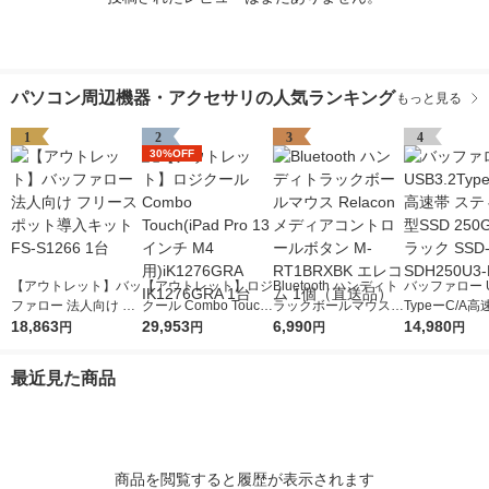
パソコン周辺機器・アクセサリの人気ランキング
もっと見る
1
2
3
4
30%OFF
【アウトレット】バッ
【アウトレット】ロジ
Bluetooth ハンディト
バッファロー U
ファロー 法人向け フ
クール Combo Touch
ラックボールマウス R
TypeーC/A高
リースポット導入キッ
18,863
(iPad Pro 13インチ M
29,953
elacon メディアコン
6,990
ティック型SSD
14,980
円
円
円
円
ト FS-S1266 1台
4用)iK1276GRA IK12
トロールボタン M-RT
B ブラック SS
76GRA 1台
1BRXBK エレコム 1
250U3-BA 1個
最近見た商品
個（直送品）
商品を閲覧すると履歴が表示されます