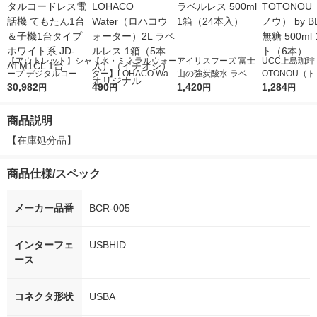
【アウトレット】シャ
【水・ミネラルウォー
アイリスフーズ 富士
UCC上島珈琲 
ープ デジタルコード
ター】LOHACO Wate
山の強炭酸水 ラベル
OTONOU（
レス電話機 てもたん1
30,982
r（ロハコウォータ
490
レス 500ml 1箱（24
1,420
ウ） by BLAC
1,284
円
円
円
円
台＆子機1台タイプ ホ
ー）2L ラベルレス 1
本入）
00ml 1セッ
ワイト系 JD-ATM1CL
箱（5本入）（イチオ
商品説明
1台
シ） オリジナル
【在庫処分品】
商品仕様/スペック
メーカー品番
BCR-005
インターフェ
USBHID
ース
コネクタ形状
USBA