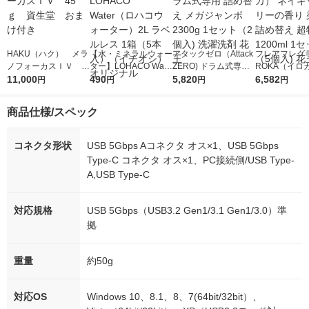
HAKU（ハク） メラ
【水・ミネラルウォー
アタックゼロ（Attack
フレアフレグラ
ノフォーカスＩＶ 4
ター】LOHACO Wate
ZERO) ドラム式専用
ROKA（イロ
5ｇ 資生堂 おまけ
11,000
r（ロハコウォータ
490
詰め替え メガジャン
5,820
イキッドリリ
6,582
円
円
円
円
付き
ー）2L ラベルレス 1
ボ 2300g 1セット（2
柔軟剤 詰め替
箱（5本入）（イチオ
個入) 洗濯洗剤 花王
大 1200ml 
商品仕様/スペック
シ） オリジナル
（5個入) 花王
コネクタ形状
USB 5Gbps Aコネクタ オス×1、USB 5Gbps
Type-C コネクタ オス×1、PC接続側/USB Type-
A,USB Type-C
対応規格
USB 5Gbps（USB3.2 Gen1/3.1 Gen1/3.0）準
拠
重量
約50g
対応OS
Windows 10、8.1、8、7(64bit/32bit）、