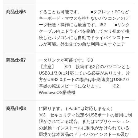
商品仕様6
することも可能です。 ■タブレットPCなど
キーボード・マウスを持たないパソコンとのデ
ータ転送・操作にも最適です。※2 ■リンク
ケーブル内にドライバを格納しており初めて接
続したパソコンにも自動でドライバインストー
ルが可能。外出先での急な利用にもすぐにデ
商品仕様7
ータリンクが可能です。※3
【注意】 ※1 接続する2台のパソコンとも
USB3.1/3.0に対応している必要があります。片
方がUSB2.0ポートの場合は転送速度はUSB2.0
準拠の転送スピードになります。 ※2
WindowsOS搭載機
商品仕様8
に限ります。 (iPadには対応しません）
※3 セキュリティ設定やUSBポートの使用に制
限がされている場合、またはアプリケーション
の起動・インストールに制限がかけられている
環境では本製品のドライバのインストール及び