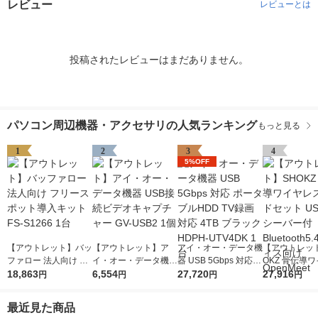
レビュー
レビューとは
投稿されたレビューはまだありません。
パソコン周辺機器・アクセサリの人気ランキング
もっと見る
1
2
3
4
5%OFF
【アウトレット】バッ
【アウトレット】ア
アイ・オー・データ機
【アウトレッ
ファロー 法人向け フ
イ・オー・データ機器
器 USB 5Gbps 対応
OKZ 骨伝導
リースポット導入キッ
18,863
USB接続ビデオキャ
6,554
ポータブルHDD TV録
27,720
スヘッドセット 
27,916
円
円
円
円
ト FS-S1266 1台
プチャー GV-USB2 1
画対応 4TB ブラック
Cレシーバー付 B
個
HDPH-UTV4DK 1台
oth5.4 オフ
最近見た商品
OpenMeet