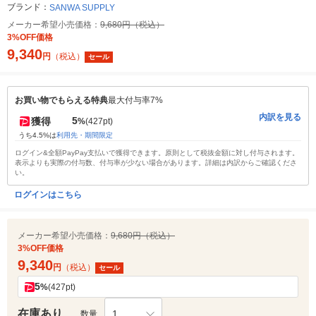
ブランド：
SANWA SUPPLY
メーカー希望小売価格：
9,680円（税込）
3%OFF価格
9,340
円
（税込）
セール
お買い物でもらえる特典
最大付与率7%
内訳を見る
5
獲得
%
(427pt)
うち4.5%は
利用先・期間限定
ログイン&全額PayPay支払いで獲得できます。原則として税抜金額に対し付与されます。
表示よりも実際の付与数、付与率が少ない場合があります。詳細は内訳からご確認くださ
い。
ログインはこちら
メーカー希望小売価格：
9,680円（税込）
3%OFF価格
9,340
円
（税込）
セール
5
%
(427pt)
在庫あり
1
数量