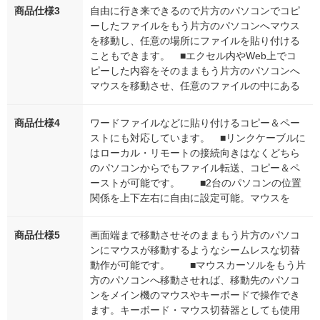
商品仕様3
自由に行き来できるので片方のパソコンでコピ
ーしたファイルをもう片方のパソコンへマウス
を移動し、任意の場所にファイルを貼り付ける
こともできます。 ■エクセル内やWeb上でコ
ピーした内容をそのままもう片方のパソコンへ
マウスを移動させ、任意のファイルの中にある
商品仕様4
ワードファイルなどに貼り付けるコピー＆ペー
ストにも対応しています。 ■リンクケーブルに
はローカル・リモートの接続向きはなくどちら
のパソコンからでもファイル転送、コピー＆ペ
ーストが可能です。 ■2台のパソコンの位置
関係を上下左右に自由に設定可能。マウスを
商品仕様5
画面端まで移動させそのままもう片方のパソコ
ンにマウスが移動するようなシームレスな切替
動作が可能です。 ■マウスカーソルをもう片
方のパソコンへ移動させれば、移動先のパソコ
ンをメイン機のマウスやキーボードで操作でき
ます。キーボード・マウス切替器としても使用