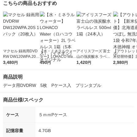
こちらの商品もおすすめ
マクセル 録画用DVD
【水・ミネラルウォー
アイリスフーズ 富士
【アウトレッ
RW DW120WPA.20S
ター】LOHACO Wate
山の強炭酸水 ラベル
米切替特価】
1パック（20枚入）
3,480
r（ロハコウォータ
490
レス 500ml 1箱（24
1,420
ななつぼし 無洗
2,980
円
円
円
円
ー）2L ラベルレス 1
本入）
g 1袋 令和7年
箱（5本入）（イチオ
徳神糧 オリジ
商品説明
シ） オリジナル
データ用DVDRW　5枚　Pケース入　プリンタブル
商品仕様/スペック
ケース
５ｍｍPケース
記憶容量
4.7GB