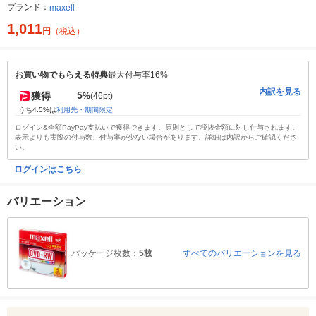
ブランド：
maxell
1,011
円
（税込）
お買い物でもらえる特典
最大付与率16%
内訳を見る
5
獲得
%
(46pt)
うち4.5%は
利用先・期間限定
ログイン&全額PayPay支払いで獲得できます。原則として税抜金額に対し付与されます。
表示よりも実際の付与数、付与率が少ない場合があります。詳細は内訳からご確認くださ
い。
ログインはこちら
バリエーション
パッケージ枚数：
5枚
すべてのバリエーションを見る