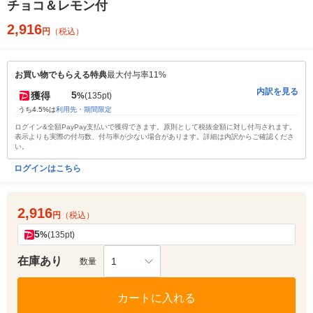
チョコ＆レモン付
2,916
円
（税込）
お買い物でもらえる特典
最大付与率11%
内訳を見る
5
獲得
%
(135pt)
うち4.5%は
利用先・期間限定
ログイン&全額PayPay支払いで獲得できます。原則として税抜金額に対し付与されます。
表示よりも実際の付与数、付与率が少ない場合があります。詳細は内訳からご確認くださ
い。
ログインはこちら
2,916
円
（税込）
5
%
(135pt)
在庫あり
1
数量
カートに入れる