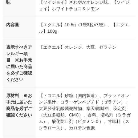
味
【ソイジョイ】さわやかオレンジ味、【ソイジ
ョイ】ホワイトチョコ＆レモン
内容量
【エクエル】10.5g（1袋3粒×7袋）、【エクエ
ル】100g
表示すべきア
【エクエル】オレンジ、大豆、ゼラチン
レルギー項
目 ※お手元
に届いた商品
を必ずご確認
ください
原材料 ※お
【トコエル】砂糖（国内製造）、ブラッドオレ
手元に届いた
ンジ果汁、コラーゲンペプチド（ゼラチン）、
商品を必ずご
大豆胚芽乳酸菌発酵物、寒天/酸味料、安定剤
確認ください
（大豆多糖類、CMC）、香料、増粘剤（タラガ
ム）、酸化防止剤（ビタミンＣ）、甘味料（ス
クラロース）、カロテン色素