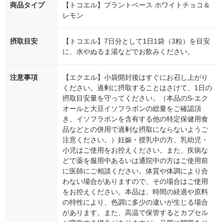
商品タイプ
【トコエル】プラントベース ホワイトチョコ＆
レモン
摂取目安
【トコエル】7日分として1日1袋（3粒）を目安
に、水やぬるま湯などでお飲みください。
注意事項
【エクエル】小袋開封後はすぐにお召し上がり
ください。過剰に摂取することはさけて、1日の
摂取目安量を守ってください。（本品のS-エク
オールと大豆イソフラボンの総量をご確認頂
き、イソフラボンを含有する他の特定保健用食
品などとの併用で過剰な摂取にならないようご
注意ください。）妊娠・授乳中の方、乳幼児・
小児はご使用をお控えください。また、疾病な
どで薬を服用中あるいは通院中の方はご使用前
に医師にご相談ください。体質や体調により合
わない場合がありますので、その場合はご使用
をお控えください。本品は、時間の経過や原料
の特性により、色調に多少の違いが生じる場合
があります。また、高温で保管するとカプセル