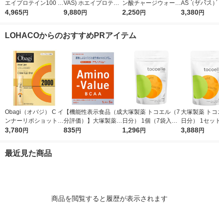
エイプロテイン100 リ
VAS) ホエイプロテイ
ン酸チャージウォータ
AS（ザバス）
ッチショコラ味 1袋
4,965
ン100 リッチショコラ
9,880
ー24本入箱 味の
2,250
プ＆ビューティ
3,380
円
円
円
円
（980g） 明治（イチ
味 1袋（2200g） 明治
素 アミノ酸 サプリ
クティー風味
オシ）
（イチオシ）
メント（イチオシ）
（900g） 明
LOHACOからのおすすめPRアイテム
チオシ）
Obagi（オバジ） C イ
【機能性表示食品（成
大塚製薬 トコエル（7
大塚製薬 トコ
ンナーリポショット 7
分評価）】大塚製薬
日分） 1個（7袋入）
日分） 1セッ
0g×28本入 ロート製
3,780
アミノバリュー パウ
835
サプリメント エクオ
1,296
（7袋入）×3
3,888
円
円
円
円
薬
ダー（1リットル用）
ール
メント
1箱（5袋入）
最近見た商品
商品を閲覧すると履歴が表示されます