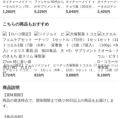
ネイチャーメイド ベ
ファンケル 60代から
ネイチャーメイド イ
ネイチャーメイ
ータカロテン（70日
のサプリメント 女性
チョウ葉（30日分） 1
ータカロテン（
分） 1個（140粒） 大
1,260
用 栄養機能食品 15ー
5,229
セット（1個（60粒）
5,645
分） 1セット
2,420
円
円
円
円
塚製薬 サプリメント
30日分 [ビタミンc ビ
×3） 機能性表示食品
40粒）×2） 
タミンb ルテイン]
サプリメント 大塚製
サプリメント
こちらの商品もおすすめ
薬
【ロハコ限定】フェム
ソイジョイ ピーナッ
大塚製薬 トコエル（7
エクエル ジュ
ケアセット トコエル1
ツ 1セット（6本）
日分） 1セット（1個
ット（1袋（10
個（7袋入）＋エリス
1,724
栄養食品 低GI食
810
（7袋入）×3） サプリ
3,888
30） エクオ
8,100
円
円
円
円
素肌のきもち 超スリ
品 大塚製薬
メント
ルシウム・ビ
ム 27cm 特に多い昼用
D・コラーゲン
商品説明
(17枚) おまけ付
薬
【賞味期限】

商品の発送時点で、賞味期限まで残り90日以上の商品をお届けしま
す。

【商品説明】
