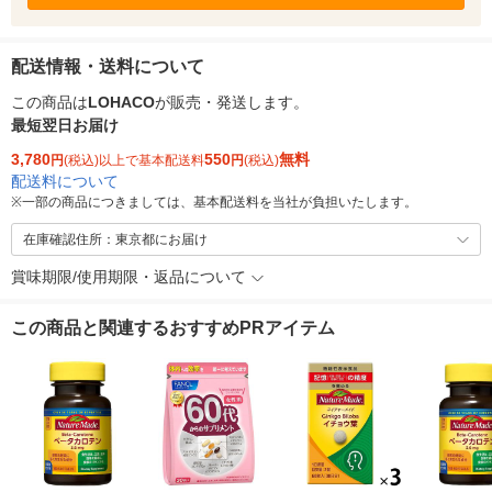
配送情報・送料について
この商品は
LOHACO
が販売・発送します。
最短翌日お届け
3,780
550
無料
円
(税込)以上で基本配送料
円
(税込)
配送料について
※
一部の商品につきましては、基本配送料を当社が負担いたします。
在庫確認住所：東京都にお届け
賞味期限/使用期限・返品について
この商品と関連するおすすめPRアイテム