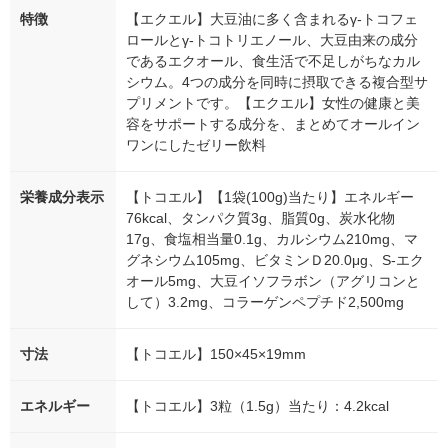
特徴
【エクエル】大豆油に多く含まれるγ-トコフェ
ロールとγ-トコトリエノール、大豆由来の成分
であるエクオール、食生活で不足しがちなカル
シウム。4つの成分を同時に摂取できる複合型サ
プリメントです。【エクエル】女性の健康と美
容をサポートする成分を、まとめてオールイン
ワンにしたゼリー飲料
栄養成分表示
【トコエル】【1袋(100g)当たり】エネルギー
76kcal、タンパク質3g、脂質0g、炭水化物
17g、食塩相当量0.1g、カルシウム210mg、マ
グネシウム105mg、ビタミンＤ20.0μg、S-エク
オール5mg、大豆イソフラボン（アグリコンと
して）3.2mg、コラーゲンペプチド2,500mg
寸法
【トコエル】150×45×19mm
エネルギー
【トコエル】3粒（1.5g）当たり：4.2kcal