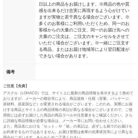
日以上の商品をお届けします。※商品の色や質
感を出来るだけ忠実に再現するよう心がけてい
ますが実物と若干異なる場合がございます。※
多くのお客様にご利用いただくため、同一のお
客様からの大量のご注文、同一のお届け先への
大量のご注文は、ご注文のキャンセルをさせて
いただく場合がございます。※一緒にご注文す
る商品、またはお届け地域等により翌日配達が
できない場合があります。
備考
ご注意【免責】
アスクル（LOHACO）では、サイト上に最新の商品情報を表示するよう努めて
おりますが、メーカーの都合等により、商品規格・仕様（容量、パッケージ、
原材料、原産国など）が変更される場合がございます。このため、実際にお届
けする商品とサイト上の商品情報の表記が異なる場合がございますので、ご使
用前には必ずお届けした商品の商品ラベルや注意書きをご確認ください。さら
に詳細な商品情報が必要な場合は、メーカー等にお問い合わせください。
また、商品名における「セット」や「箱」の表記は、必ずしも箱でのお届けを
お約束するものではありません。お届け形態は倉庫の在庫状況等により異なる
場合がございます。あらかじめご了承ください。