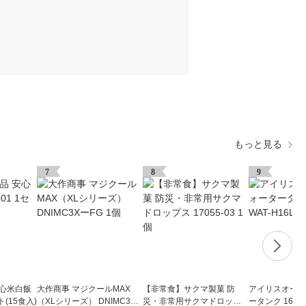
もっと見る
7
8
9
安心米白飯
大作商事 マジクールMAX
【非常食】サクマ製菓 防
アイリスオーヤ
ト(15食入)
（XLシリーズ） DNIMC3X
災・非常用サクマドロップ
ータンク 16L W