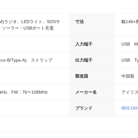
FM)ラジオ、LEDライト、SOSサ
寸法
幅146×
・ソーラー・USBポート充電
入力端子
USB Mi
ro-B/Type-A)、ストラップ
出力端子
USB Ty
製造国
中国製
0kHz、FM：76〜108MHz
メーカー名
アイリ
ブランド
IRIS O