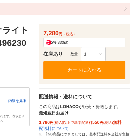
オライト
7,280
円
（税込）
96230
5
%
(333pt)
在庫あり
1
数量
カートに入れる
配送情報・送料について
内訳を見る
この商品は
LOHACO
が販売・発送します。
最短翌日お届け
されます。表示より
い。
3,780
550
無料
円
(税込)以上で基本配送料
円
(税込)
配送料について
※
一部の商品につきましては、基本配送料を当社が負担