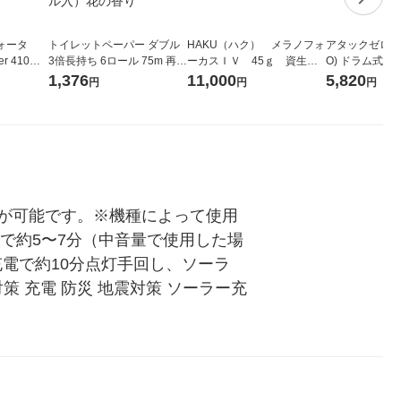
ォータ
トイレットペーパー ダブル
HAKU（ハク） メラノフォ
アタックゼロ（At
r 410ml
3倍長持ち 6ロール 75m 再生
ーカスＩＶ 45ｇ 資生
O) ドラム式専
ベルレス
紙配合 スコッティフラワー
堂 おまけ付き
ガジャンボ 230
1,376
11,000
5,820
円
円
円
リジナル
パック 1セット（2パック12
（2個入) 洗濯
ロール入）花の香り
が可能です。※機種によって使用
電で約5〜7分（中音量で使用した場
充電で約10分点灯手回し、ソーラ
策 充電 防災 地震対策 ソーラー充