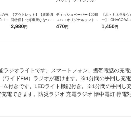
山の強
【アウトレット】【新米切
ティッシュペーパー 150組
【水・ミネラルウ
ml 1
替特価】北海道産ななつぼ
ロハコオリジナルソフトパ
ー】LOHACO Wate
し 無洗米 5kg 1袋 令和7年産
ックティッシュ フィオナ オ
1箱（20本入）ラ
2,980
470
1,450
円
円
円
米 木徳神糧 オリジナル
リジナル 1セット（10個：
（イチオシ） オ
5個入×2パック） オリジナ
ル
能ラジオライトです。スマートフォン、携帯電話の充電
M（ワイドFM）ラジオが聴けます。※1分間の手回し充
ラーム付きです。LEDライト機能付き。※1分間の手回し
充電できます。防災ラジオ 充電ラジオ 懐中電灯 停電対