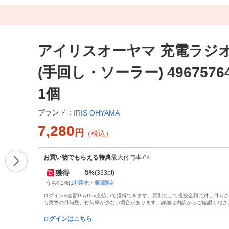
アイリスオーヤマ 充電ラジ
(手回し・ソーラー) 49675764
1個
ブランド：
IRIS OHYAMA
7,280
円
（税込）
お買い物でもらえる特典
最大付与率7%
5
獲得
%
(333pt)
うち4.5%は
利用先・期間限定
ログイン&全額PayPay支払いで獲得できます。原則として税抜金額に対し付与
も実際の付与数、付与率が少ない場合があります。詳細は内訳からご確認くださ
ログインはこちら