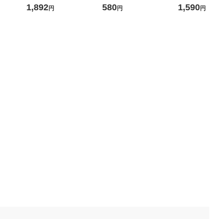
ーFG 1個
ス 17055-03 1個
1,892
580
1,590
円
円
円