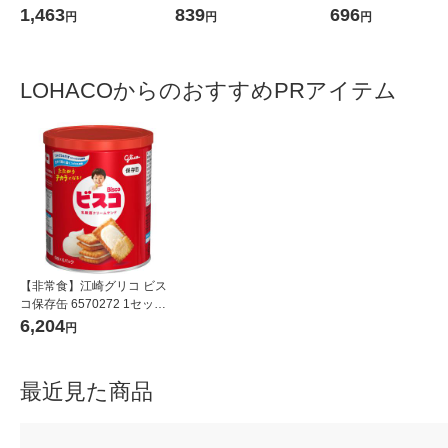
1箱（6本入） オリジナル
1,463
839
696
円
円
円
LOHACOからのおすすめPRアイテム
【非常食】江崎グリコ ビス
コ保存缶 6570272 1セット
(1缶×10)
6,204
円
最近見た商品