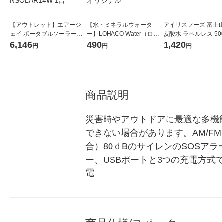
【アウトレット】エアージ
【水・ミネラルウォータ
アイリスフーズ 富士
ェイ ポータブルソーラー充
ー】LOHACO Water（ロハ
炭酸水 ラベルレス 500
電器14W型 OR レッドカッ
コウォーター）2L ラベルレ
箱（24本入）
6,146
490
1,420
円
円
円
プキャンペーン商品 AJ-NSO
ス 1箱（5本入）（イチオ
LAR14W 1台
シ） オリジナル
商品説明
災害時やアウトドアに最適な多機
できない場合があります。AM/F
合）80ｄBのサイレンのSOSア
ー、USBポートと3つの充電方式で
電