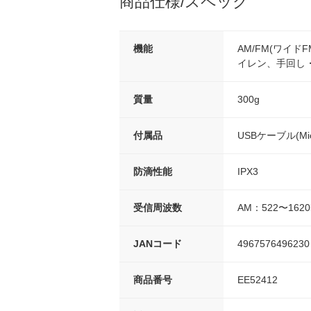
商品仕様/スペック
機能
AM/FM(ワイド
イレン、手回し
質量
300g
付属品
USBケーブル(Mic
防滴性能
IPX3
受信周波数
AM：522〜162
JANコード
4967576496230
商品番号
EE52412