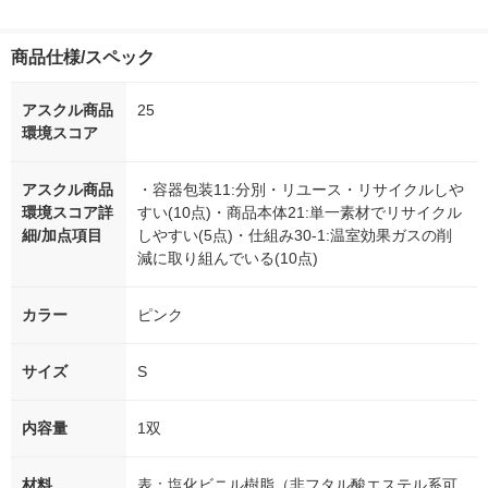
商品仕様/スペック
アスクル商品
25
環境スコア
アスクル商品
・容器包装11:分別・リユース・リサイクルしや
環境スコア詳
すい(10点)・商品本体21:単一素材でリサイクル
細/加点項目
しやすい(5点)・仕組み30-1:温室効果ガスの削
減に取り組んでいる(10点)
カラー
ピンク
サイズ
S
内容量
1双
材料
表：塩化ビニル樹脂（非フタル酸エステル系可