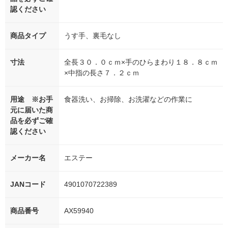
認ください
商品タイプ
うす手、裏毛なし
寸法
全長３０．０ｃｍ×手のひらまわり１８．８ｃｍ
×中指の長さ７．２ｃｍ
用途 ※お手
食器洗い、お掃除、お洗濯などの作業に
元に届いた商
品を必ずご確
認ください
メーカー名
エステー
JANコード
4901070722389
商品番号
AX59940