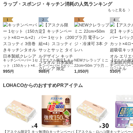
ラップ・スポンジ・キッチン消耗の人気ランキング
もっと見る
1
2
3
4
キッチンペーパー 1セ
【アスクル限定】キッ
NEWクレラップ ミニ
【アスクル限
ット（150カット×4ロ
チンペーパー 1セット
22cm×50m プラ刃 電
チンペーパー 
ール×2） スコッティ
995
（200組×4）スコッテ
988
子レンジ・冷凍可 3本
1,050
（120カット×
530
円
円
円
円
3倍巻きキッチンタオ
ィ サッとサッと タイ
クレハ
ル）超吸収キ
ル 日本製紙クレシア
ルデザイン キッチン
オル エリエー
LOHACOからのおすすめPRアイテム
タオル 日本製紙クレ
製紙共同企画 
シア 限定
ナル
【アスクル限定】キッ
無漂白キッチンペーパ
【アスクル・ロハコ限
キッチンペーパ