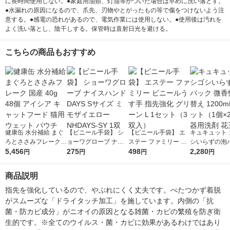
に長時間使用しない。●家庭用油類、灯油等がついた場合は早めに洗い落とす。
●水漏れの原因になるので、爪先、刃物やとがったもの等で傷をつけないよう注
意する。●感電の恐れがあるので、電気作業には使用しない。●使用後は汚れを
よく洗い落とし、陰干しする。保管時は直射日光を避ける。
こちらの商品もおすすめ
健康缶 水分補給 まぐ
【ビニール手袋】 シ
【ビニール手袋】 エ
キュキュット 
ろとささみフレーク
ョーワグローブ ナイ
ステー ファミリー ビ
シいらずの泡
国産 40g 48個 アイシ
5,456
スハンドDAYS Sサイ
275
ニールうす手 指先強
498
微香性 詰め替え
2,280
円
円
円
円
ア キャットフード 猫
ズ ミモザイエロー NH
化 グリーン L 1セット
mL 1セット（
用 ウェット パウチ
DAYS-SY 1双
（3双入）
食器用洗剤 花
商品説明
指先を強化しているので、やぶれにくく丈夫です。べたつかず着脱
がスムーズな「ドライタッチ加工」を施しています。内側の「抗
菌・防カビ成分」がニオイの原因となる雑菌・カビの繁殖を防ぎ衛
生的です。※全てのウイルス・菌・カビに効果があるわけではあり