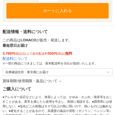
カートに入れる
配送情報・送料について
この商品は
LOHACO
が販売・発送します。
最短翌日お届け
3,780
550
無料
円
(税込)以上で基本配送料
円
(税込)
配送料について
※
一部の商品につきましては、基本配送料を当社が負担いたします。
在庫確認住所：東京都にお届け
賞味期限/使用期限・返品について
ご購入について
●アレルギー反応などにより、体質によっては、かゆみ・かぶれ・発疹等をおこ
すことがある。異常を感じたら使用を中止し、医師に相談する。●調理用には使
用しない。●塩化ビニル樹脂は６０℃以上の熱に弱いので、熱いものには触れな
い。●硬化することがあるので、高濃度の薬品や溶剤（ガソリン、ベンジン等）