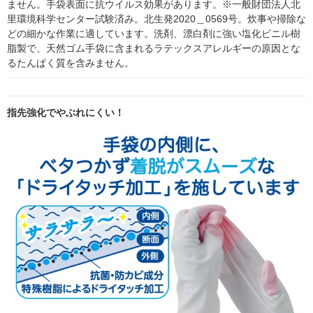
ません。手袋表面に抗ウイルス効果があります。※一般財団法人北
里環境科学センター試験済み。北生発2020＿0569号。炊事や掃除な
どの細かな作業に適しています。洗剤、漂白剤に強い塩化ビニル樹
脂製で、天然ゴム手袋に含まれるラテックスアレルギーの原因とな
るたんぱく質を含みません。
指先強化でやぶれにくい！