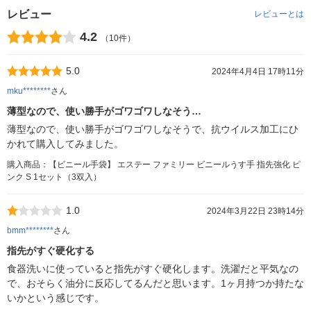
レビュー
レビューとは
4.2
（10件）
5.0
2024年4月4日 17時11分
mku********
さん
薄型なので、使い勝手がゴワゴワしなそう…
薄型なので、使い勝手がゴワゴワしなそうで、抗ウイルス加工にひ
かれて購入してみました。
購入商品：【ビニール手袋】 エステー ファミリー ビニールうす手 指先強化 ピ
ンク S 1セット（3双入）
1.0
2024年3月22日 23時14分
bmm********
さん
指先がすぐ硬化する
食器洗いに使っていると指先がすぐ硬化します。洗濯だと平気なの
で、おそらく油分に反応してるんだと思います。1ヶ月持つか持たな
いかという感じです。