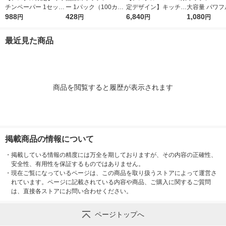
チンペーパー 1セット
ー 1パック（100カッ
定デザイン】キッチン
大容量 パワフ
（200組×4）スコッテ
988
ト×2ロール）超吸収
428
ペーパー スコッティ
6,840
巻 キッチンロ
1,080
円
円
円
円
ィ サッとサッと タイ
キッチンタオル エリ
ソフトパック サッと
パック（200
ルデザイン キッチン
エール 大王製紙
サッと タイルデザイ
ロール）
最近見た商品
タオル 日本製紙クレ
ン 200枚×30個 日本
シア 限定
製紙クレシア 限定
商品を閲覧すると履歴が表示されます
掲載商品の情報について
・
掲載している情報の精度には万全を期しておりますが、その内容の正確性、
安全性、有用性を保証するものではありません。
・
現在ご覧になっているページは、この商品を取り扱うストアによって運営さ
れています。ページに記載されている内容や商品、ご購入に関するご質問
は、直接各ストアにお問い合わせください。
ページトップへ