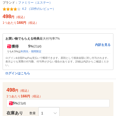
ブランド：
ファミリー（エステー）
4.2 （10件のレビュー）
498
円
（税込）
166
1つあたり
円
（税込）
お買い物でもらえる特典
最大付与率7%
内訳を見る
5
獲得
%
(21pt)
うち4.5%は
利用先・期間限定
ログイン&全額PayPay支払いで獲得できます。原則として税抜金額に対し付与されます。
表示よりも実際の付与数、付与率が少ない場合があります。詳細は内訳からご確認くださ
い。
ログインはこちら
498
円
（税込）
166
1つあたり
円
（税込）
5
%
(21pt)
在庫あり
1
数量