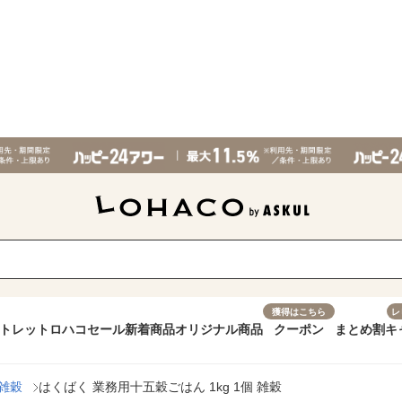
獲得はこちら
レ
トレット
ロハコセール
新着商品
オリジナル商品
クーポン
まとめ割
キ
雑穀
はくばく 業務用十五穀ごはん 1kg 1個 雑穀