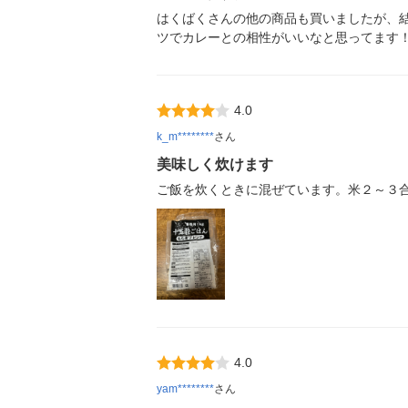
はくばくさんの他の商品も買いましたが、
ツでカレーとの相性がいいなと思ってます
4.0
k_m********
さん
美味しく炊けます
ご飯を炊くときに混ぜています。米２～３
4.0
yam********
さん