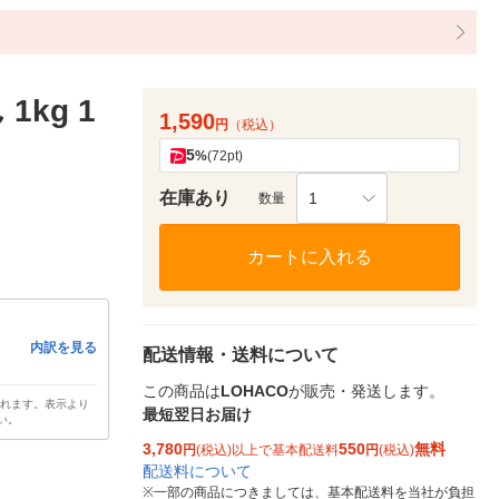
kg 1
1,590
円
（税込）
5
%
(72pt)
在庫あり
1
数量
カートに入れる
内訳を見る
配送情報・送料について
この商品は
LOHACO
が販売・発送します。
されます。表示より
最短翌日お届け
い。
3,780
550
無料
円
(税込)以上で基本配送料
円
(税込)
配送料について
※
一部の商品につきましては、基本配送料を当社が負担