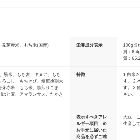
発芽赤米、もち米(国産)
栄養成分表示
100g
質：8.4
質：65
))、黒米、もち麦、キヌア、もち
特徴
1.白米
もろこし、もちきび、焙煎挽割大
す。 2
発芽赤米、もち米、黒煎りごま、
す。 3
割はと麦、アマランサス、たかき
さい。
表示すべきアレ
大豆・
ルギー項目 ※
生産し
お手元に届いた
商品を必ずご確