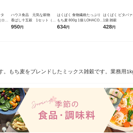
ータ
ハウス食品 元気な穀物
はくばく 食物繊維たっぷり
はくばく ビタバァレ
r（ロハ
香ばし十五穀 1セット（2
もち麦 800g 1個 LOHACO限
1袋 雑穀
ベルレ
袋）
定 オリジナル
950
634
428
円
円
円
チオ
す。もち麦をブレンドしたミックス雑穀です。業務用1k