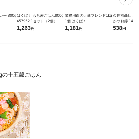
ー 800g
はくばく もち麦ごはん800g
業務用白の五穀ブレンド1kg
久世福商店 お
457952 1セット（2個） 雑
1個 はくばく
かつお節 145g
穀
ール ごはんの
1,263
1,181
538
円
円
円
gの十五穀ごはん