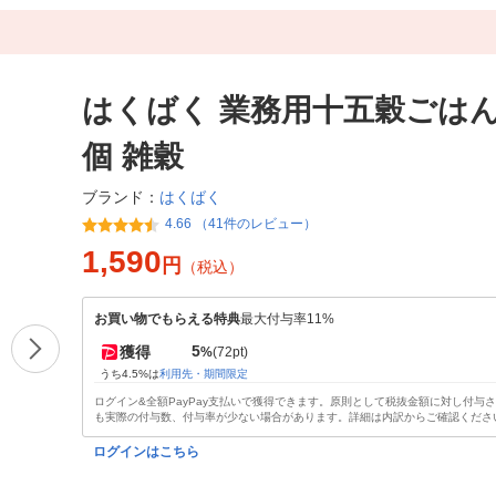
はくばく 業務用十五穀ごはん 1
個 雑穀
はくばく
ブランド：
4.66 （41件のレビュー）
1,590
円
（税込）
お買い物でもらえる特典
最大付与率11%
5
獲得
%
(72pt)
うち4.5%は
利用先・期間限定
ログイン&全額PayPay支払いで獲得できます。原則として税抜金額に対し付与
も実際の付与数、付与率が少ない場合があります。詳細は内訳からご確認くださ
ログインはこちら