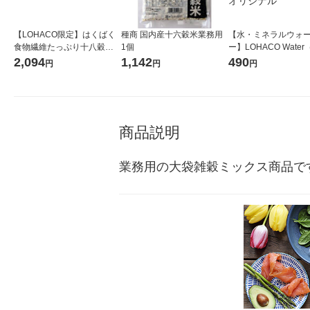
【LOHACO限定】はくばく
種商 国内産十六穀米業務用
【水・ミネラルウォ
食物繊維たっぷり十八穀米 9
1個
ー】LOHACO Wate
00g ×1個 オリジナル
コウォーター）2L ラ
2,094
1,142
490
円
円
円
ス 1箱（5本入）（イ
シ） オリジナル
商品説明
業務用の大袋雑穀ミックス商品で