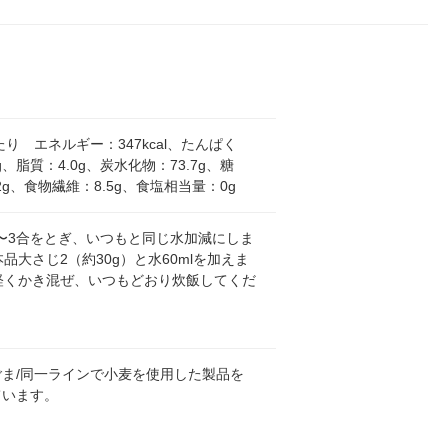
当たり エネルギー：347kcal、たんぱく
g、脂質：4.0g、炭水化物：73.7g、糖
.2g、食物繊維：8.5g、食塩相当量：0g
2〜3合をとぎ、いつもと同じ水加減にしま
.本品大さじ2（約30g）と水60mlを加えま
.軽くかき混ぜ、いつもどおり炊飯してくだ
ごま/同一ラインで小麦を使用した製品を
ています。