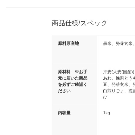
商品仕様/スペック
原料原産地
黒米、発芽玄米、
原材料 ※お手
押麦(大麦(国産
元に届いた商品
あわ、挽割とう
を必ずご確認く
豆、発芽玄米、
ださい
白煎りごま、挽
び
内容量
1kg