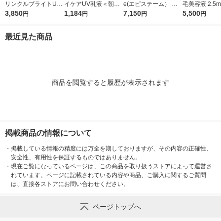
リンクルブライトUV
イケアUV乳液＜朝用
e(エピステーム） ホ
毛美容液 2.5m
プロテクター N 50g
3,850
日焼け止め乳液＞50g
1,184
ワイトUVレーザー SP
7,150
ロート製薬
5,500
円
円
円
円
（医薬部外品）
SPF50+・PA++++ロ
F50+／PA++++ 40g
ート製薬
日焼け止め
最近見た商品
商品を閲覧すると履歴が表示されます
掲載商品の情報について
・
掲載している情報の精度には万全を期しておりますが、その内容の正確性、
安全性、有用性を保証するものではありません。
・
現在ご覧になっているページは、この商品を取り扱うストアによって運営さ
れています。ページに記載されている内容や商品、ご購入に関するご質問
は、直接各ストアにお問い合わせください。
ページトップへ