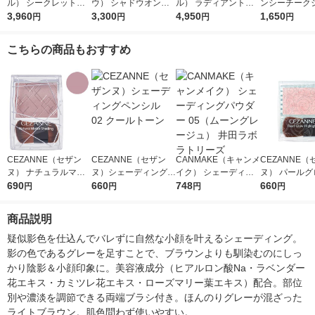
ル） シークレットシ
ウ） シャドウオンフ
ル） ラディアントス
ンシーチーク
ェイド 01
3,960
ェース 01
3,300
ティックＮ 02
4,950
ＰＫー1 Kan
1,650
円
円
円
円
ネボウ）
こちらの商品もおすすめ
CEZANNE（セザン
CEZANNE（セザン
CANMAKE（キャンメ
CEZANNE（
ヌ） ナチュラルマッ
ヌ）シェーディングペ
イク） シェーディン
ヌ） パールグ
トシェーディング 02
690
ンシル 02 クールト
660
グパウダー 05（ムー
748
イライト 01 
660
円
円
円
円
クールトーン セザン
ーン
ングレージュ） 井田
化粧品
ヌ化粧品
ラボラトリーズ
商品説明
疑似影色を仕込んでバレずに自然な小顔を叶えるシェーディング。
影の色であるグレーを足すことで、ブラウンよりも馴染むのにしっ
かり陰影＆小顔印象に。美容液成分（ヒアルロン酸Na・ラベンダー
花エキス・カミツレ花エキス・ローズマリー葉エキス）配合。部位
別や濃淡を調節できる両端ブラシ付き。ほんのりグレーが混ざった
ライトブラウン。肌色問わず使いやすい。