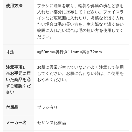
使用方法
ブラシに適量を取り、輪郭や鼻筋の横など影を
入れたい部分に塗布してください。フェイスラ
インなど広範囲に入れたり、鼻筋など淡く入れ
たい場合は毛の長い方を、生え際など濃く狭い
範囲に入れたい場合は毛の短い方を使用してく
ださい。
寸法
幅50mm×奥行き11mm×高さ72mm
注意事項1
お肌に異常が生じていないかよく注意して使用
※お手元に届
してください。お肌に合わない時は、ご使用を
いた商品を必
おやめください。
ずご確認くだ
さい
付属品
ブラシ有り
メーカー名
セザンヌ化粧品