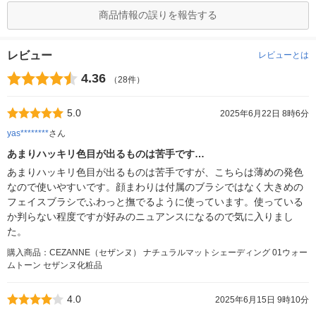
商品情報の誤りを報告する
レビュー
レビューとは
4.36
（28件）
5.0
2025年6月22日 8時6分
yas********
さん
あまりハッキリ色目が出るものは苦手です…
あまりハッキリ色目が出るものは苦手ですが、こちらは薄めの発色
なので使いやすいです。顔まわりは付属のブラシではなく大きめの
フェイスブラシでふわっと撫でるように使っています。使っている
か判らない程度ですが好みのニュアンスになるので気に入りまし
た。
購入商品：CEZANNE（セザンヌ） ナチュラルマットシェーディング 01ウォー
ムトーン セザンヌ化粧品
4.0
2025年6月15日 9時10分