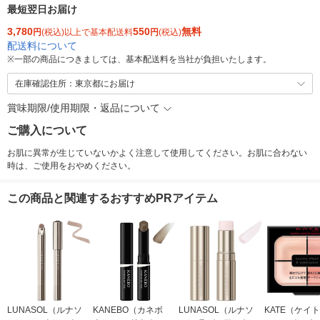
最短翌日お届け
3,780
550
無料
円
(税込)以上で基本配送料
円
(税込)
配送料について
※
一部の商品につきましては、基本配送料を当社が負担いたします。
在庫確認住所：東京都にお届け
賞味期限/使用期限・返品について
ご購入について
お肌に異常が生じていないかよく注意して使用してください。お肌に合わない
時は、ご使用をおやめください。
この商品と関連するおすすめPRアイテム
LUNASOL（ルナソ
KANEBO（カネボ
LUNASOL（ルナソ
KATE（ケイト