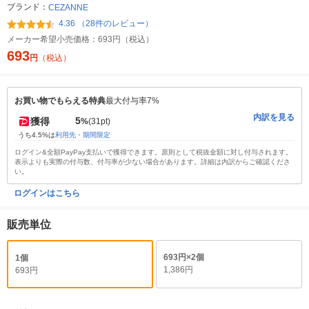
ブランド：
CEZANNE
4.36 （28件のレビュー）
メーカー希望小売価格：
693円（税込）
693
円
（税込）
お買い物でもらえる特典
最大付与率7%
内訳を見る
5
獲得
%
(31pt)
うち4.5%は
利用先・期間限定
ログイン&全額PayPay支払いで獲得できます。原則として税抜金額に対し付与されます。
表示よりも実際の付与数、付与率が少ない場合があります。詳細は内訳からご確認くださ
い。
ログインはこちら
販売単位
693円×2個
1個
1,386円
693円