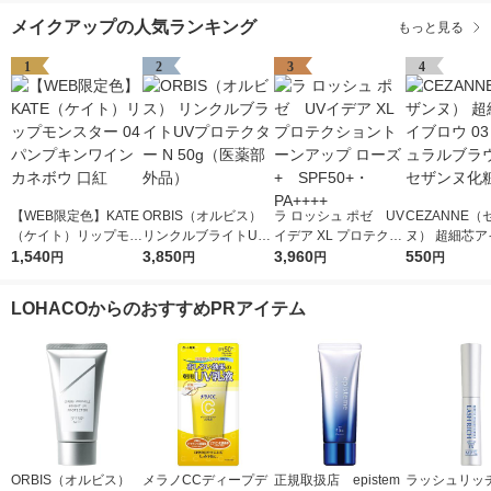
メイクアップの人気ランキング
もっと見る
1
2
3
4
【WEB限定色】KATE
ORBIS（オルビス）
ラ ロッシュ ポゼ UV
CEZANNE（
（ケイト）リップモン
リンクルブライトUV
イデア XL プロテクシ
ヌ） 超細芯ア
スター 04 パンプキン
1,540
プロテクター N 50g
3,850
ョントーンアップ ロ
3,960
ウ 03（ナチ
550
円
円
円
円
ワイン カネボウ 口紅
（医薬部外品）
ーズ+ SPF50+・PA
ラウン） セザ
++++
粧品
LOHACOからのおすすめPRアイテム
ORBIS（オルビス）
メラノCCディープデ
正規取扱店 epistem
ラッシュリッチ