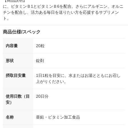
【商品説明】

に、ビタミンＢ1とビタミンＢ6を配合。さらにアルギニン、オルニ
チンを配合し、活力ある毎日を送りたい方を応援するサプリメン
ト。
商品仕様/スペック
内容量
20粒
形状
錠剤
摂取目安量
1日1粒を目安に、水またはお湯とともにお召し
上がりください。
使用日数（目
20日分
安）
名称
亜鉛・ビタミン加工食品