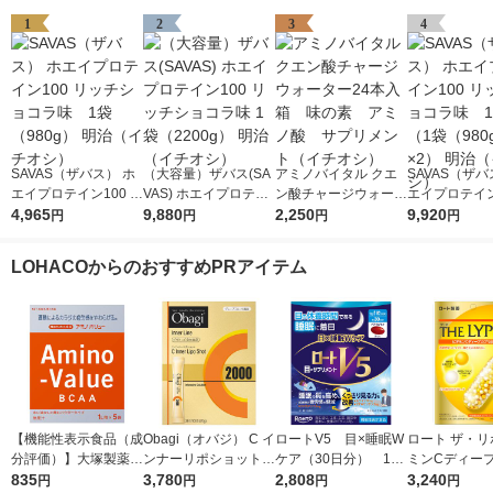
1
2
3
4
SAVAS（ザバス） ホ
（大容量）ザバス(SA
アミノバイタル クエ
SAVAS（ザバ
エイプロテイン100 リ
VAS) ホエイプロテイ
ン酸チャージウォータ
エイプロテイン
ッチショコラ味 1袋
4,965
ン100 リッチショコラ
9,880
ー24本入箱 味の
2,250
ッチショコラ
9,920
円
円
円
円
（980g） 明治（イチ
味 1袋（2200g） 明治
素 アミノ酸 サプリ
ット（1袋（98
オシ）
（イチオシ）
メント（イチオシ）
2） 明治（イ
LOHACOからのおすすめPRアイテム
【機能性表示食品（成
Obagi（オバジ） C イ
ロートV5 目×睡眠W
ロート ザ・リ
分評価）】大塚製薬
ンナーリポショット 7
ケア（30日分） 1個
ミンCディー
アミノバリュー パウ
835
0g×28本入 ロート製
3,780
（30粒入） ロート
2,808
ル 1個 ロート
3,240
円
円
円
円