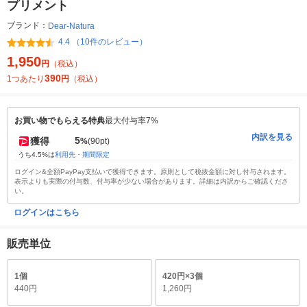
プリメント
ブランド：
Dear-Natura
4.4 （10件のレビュー）
1,950
円
（税込）
390
1つあたり
円
（税込）
お買い物でもらえる特典
最大付与率7%
内訳を見る
5
獲得
%
(90pt)
うち4.5%は
利用先・期間限定
ログイン&全額PayPay支払いで獲得できます。原則として税抜金額に対し付与されます。
表示よりも実際の付与数、付与率が少ない場合があります。詳細は内訳からご確認くださ
い。
ログインはこちら
販売単位
1個
420円×3個
440円
1,260円