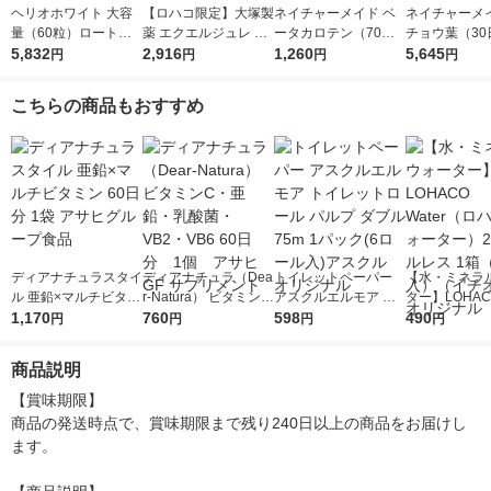
ヘリオホワイト 大容
【ロハコ限定】大塚製
ネイチャーメイド ベ
ネイチャーメイ
量（60粒）ロート製
薬 エクエルジュレ 6
ータカロテン（70日
チョウ葉（30
薬 サプリメント
5,832
個 ＆ トコエル 1個(7
2,916
分） 1個（140粒） 大
1,260
セット（1個（
5,645
円
円
円
円
袋入) SOYJOY プラ
塚製薬 サプリメント
×3） 機能性
ントベース ホワイト
サプリメント 
こちらの商品もおすすめ
チョコ＆レモン付
薬
ディアナチュラスタイ
ディアナチュラ（Dea
トイレットペーパー
【水・ミネラ
ル 亜鉛×マルチビタミ
r-Natura） ビタミン
アスクルエルモア ト
ター】LOHACO
ン 60日分 1袋 アサヒ
1,170
C・亜鉛・乳酸菌・V
760
イレットロール パル
598
r（ロハコウォ
490
円
円
円
円
グループ食品
B2・VB6 60日分 1
プ ダブル75m 1パッ
ー）2L ラベル
個 アサヒGF サプリ
ク(6ロール入)アスク
箱（5本入）
商品説明
メント
ル オリジナル
シ） オリジナ
【賞味期限】

商品の発送時点で、賞味期限まで残り240日以上の商品をお届けし
ます。
