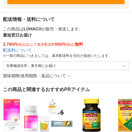
配送情報・送料について
この商品は
LOHACO
が販売・発送します。
最短翌日お届け
3,780
550
無料
円
(税込)以上で基本配送料
円
(税込)
配送料について
※
一部の商品につきましては、基本配送料を当社が負担いたします。
在庫確認住所：東京都にお届け
賞味期限/使用期限・返品について
この商品と関連するおすすめPRアイテム