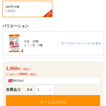
390円×5個
1,950円
お得
バリエーション
容量：
20粒
すべてのバリエーションを見る
セット数：
5個
1,950
円
（税込）
390
1つあたり
円
（税込）
5
%
(90pt)
在庫あり
1
数量
カートに入れる