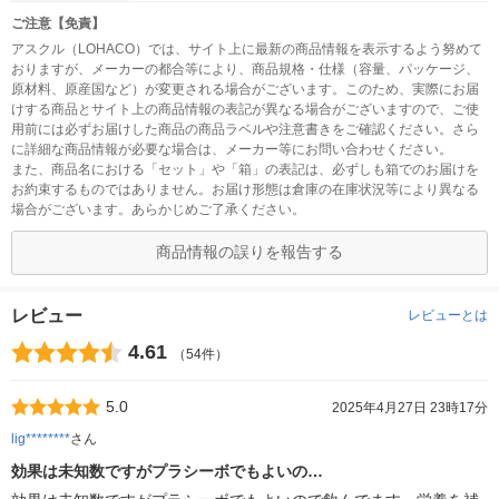
ご注意【免責】
アスクル（LOHACO）では、サイト上に最新の商品情報を表示するよう努めて
おりますが、メーカーの都合等により、商品規格・仕様（容量、パッケージ、
原材料、原産国など）が変更される場合がございます。このため、実際にお届
けする商品とサイト上の商品情報の表記が異なる場合がございますので、ご使
用前には必ずお届けした商品の商品ラベルや注意書きをご確認ください。さら
に詳細な商品情報が必要な場合は、メーカー等にお問い合わせください。
また、商品名における「セット」や「箱」の表記は、必ずしも箱でのお届けを
お約束するものではありません。お届け形態は倉庫の在庫状況等により異なる
場合がございます。あらかじめご了承ください。
商品情報の誤りを報告する
レビュー
レビューとは
4.61
（54件）
5.0
2025年4月27日 23時17分
lig********
さん
効果は未知数ですがプラシーボでもよいの…