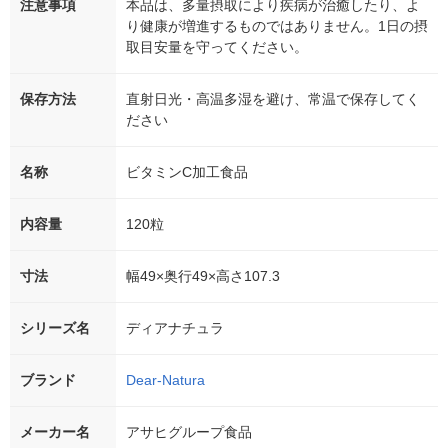
注意事項
本品は、多量摂取により疾病が治癒したり、よ
り健康が増進するものではありません。1日の摂
取目安量を守ってください。
保存方法
直射日光・高温多湿を避け、常温で保存してく
ださい
名称
ビタミンC加工食品
内容量
120粒
寸法
幅49×奥行49×高さ107.3
シリーズ名
ディアナチュラ
ブランド
Dear-Natura
メーカー名
アサヒグループ食品