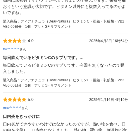
効果は未知数ですがプラシーボでもよいので飲んでます。栄養を補
おうという意識が大切です。ビタミン以外にも複数入ってるのがよ
いですね。
購入商品：ディアナチュラ（Dear-Natura） ビタミンC・亜鉛・乳酸菌・VB2・
VB6 60日分 1個 アサヒGF サプリメント
4.0
2025年4月8日 16時54分
tak********
さん
毎日飲んでいるビタミンCのサプリです。…
毎日飲んでいるビタミンCのサプリです。今回も無くなったので購
入しました。
購入商品：ディアナチュラ（Dear-Natura） ビタミンC・亜鉛・乳酸菌・VB2・
VB6 60日分 2個 アサヒGF サプリメント
5.0
2025年1月16日 4時19分
mav********
さん
口内炎をきっかけに
口内炎ができやすいわけではなかったのですが、熱い物を食べ、口
の中を火傷し、口内炎になりました。 熱い物、硬い物、刺激物が食