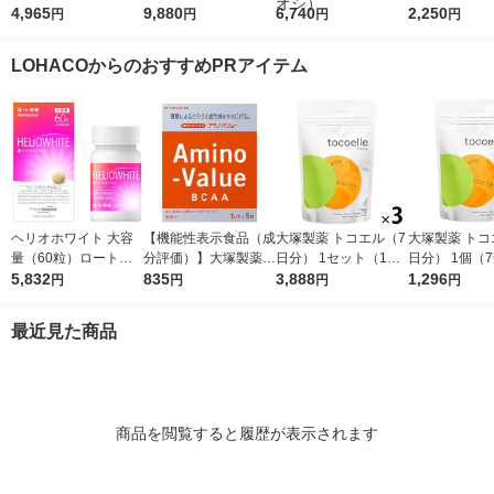
ッチショコラ味 1袋
4,965
ン100 リッチショコラ
9,880
プ＆ビューティ ミル
6,740
ー24本入箱 
2,250
円
円
円
円
（980g） 明治（イチ
味 1袋（2200g） 明治
クティー風味 1セッ
素 アミノ酸
オシ）
（イチオシ）
ト（1袋（900g）×
メント（イチ
LOHACOからのおすすめPRアイテム
2） 明治 （イチオ
シ）
ヘリオホワイト 大容
【機能性表示食品（成
大塚製薬 トコエル（7
大塚製薬 トコ
量（60粒）ロート製
分評価）】大塚製薬
日分） 1セット（1個
日分） 1個（
薬 サプリメント
5,832
アミノバリュー パウ
835
（7袋入）×3） サプリ
3,888
サプリメント 
1,296
円
円
円
円
ダー（1リットル用）
メント
ール
1箱（5袋入）
最近見た商品
商品を閲覧すると履歴が表示されます