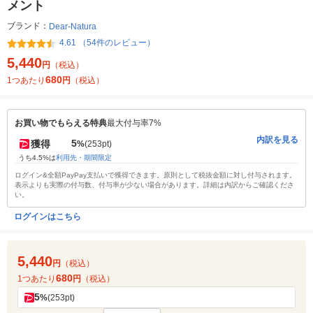
メント
ブランド：
Dear-Natura
4.61 （54件のレビュー）
5,440
円
（税込）
680
1つあたり
円
（税込）
お買い物でもらえる特典
最大付与率7%
内訳を見る
5
獲得
%
(253pt)
うち4.5%は
利用先・期間限定
ログイン&全額PayPay支払いで獲得できます。原則として税抜金額に対し付与されます。
表示よりも実際の付与数、付与率が少ない場合があります。詳細は内訳からご確認くださ
い。
ログインはこちら
5,440
円
（税込）
680
1つあたり
円
（税込）
5
%
(253pt)