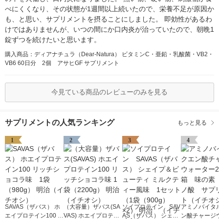
べにくくなり、その状態が1週間以上続いたので、栄養不足が原因か
も、と思い、サプリメントを摂ることにしました。 即効性があるわ
けではありませんが、いつの間にか口内炎が治っていたので、朝晩1
錠ずつを続けたいと思います。
購入商品：ディアナチュラ（Dear-Natura） ビタミンC・亜鉛・乳酸菌・VB2・
VB6 60日分 2個 アサヒGF サプリメント
今見ている商品のレビューのみを見る
サプリメントの人気ランキング
もっと見る
1
2
3
4
SAVAS（ザバス） ホ
（大容量）ザバス(SA
ソイプロテイン SAV
アミノバイタル
エイプロテイン100 リ
VAS) ホエイプロテイ
AS（ザバス） シェイ
ン酸チャージ