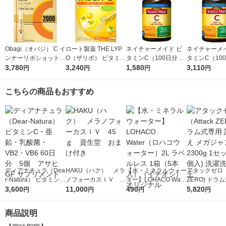
Obagi（オバジ） C イ
ロート製薬 THE LYP
ネイチャーメイド ビ
ネイチャーメイ
ンナーリポショット 7
O（ザリポ） ビタミン
タミンC（100日分）
タミンC（10
0g×28本入 ロート製
3,780
Cディープパウダー
3,240
1個（200粒） 大塚製
1,580
1セット（1個（
3,110
円
円
円
円
薬
1箱（30本入） 粉末
薬 サプリメント
粒）×2） 大塚
スティックタイプ 栄
プリメント
こちらの商品もおすすめ
養機能食品
ディアナチュラ（Dea
HAKU（ハク） メラ
【水・ミネラルウォー
アタックゼロ（A
r-Natura） ビタミン
ノフォーカスＩＶ 4
ター】LOHACO Wate
ZERO) ドラ
C・亜鉛・乳酸菌・V
3,600
5ｇ 資生堂 おまけ
11,000
r（ロハコウォータ
490
詰め替え メガ
5,820
円
円
円
円
B2・VB6 60日分 5
付き
ー）2L ラベルレス 1
ボ 2300g 1
個 アサヒGF サプリ
箱（5本入）（イチオ
個入) 洗濯洗剤
商品説明
メント
シ） オリジナル