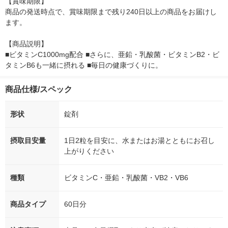
【賞味期限】

商品の発送時点で、賞味期限まで残り240日以上の商品をお届けし
ます。

【商品説明】

■ビタミンC1000mg配合 ■さらに、亜鉛・乳酸菌・ビタミンB2・ビ
タミンB6も一緒に摂れる ■毎日の健康づくりに。
商品仕様/スペック
形状
錠剤
摂取目安量
1日2粒を目安に、水またはお湯とともにお召し
上がりください
種類
ビタミンC・亜鉛・乳酸菌・VB2・VB6
商品タイプ
60日分