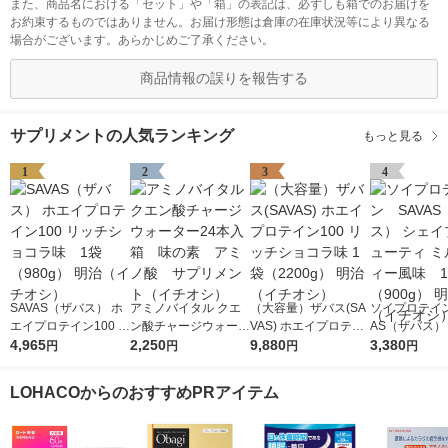
また、商品名における「セット」や「箱」の表記は、必ずしも箱でのお届けを
お約束するものではありません。お届け形態は倉庫の在庫状況等により異なる
場合がございます。あらかじめご了承ください。
商品情報の誤りを報告する
サプリメントの人気ランキング
もっと見る
1
2
3
4
SAVAS（ザバス） ホ
アミノバイタル クエ
（大容量）ザバス(SA
ソイプロテイン
エイプロテイン100 リ
ン酸チャージウォータ
VAS) ホエイプロテイ
AS（ザバス）
ッチショコラ味 1袋
4,965
ー24本入箱 味の
2,250
ン100 リッチショコラ
9,880
プ＆ビューティ
3,380
円
円
円
円
（980g） 明治（イチ
素 アミノ酸 サプリ
味 1袋（2200g） 明治
クティー風味
オシ）
メント（イチオシ）
（イチオシ）
（900g） 明
LOHACOからのおすすめPRアイテム
チオシ）