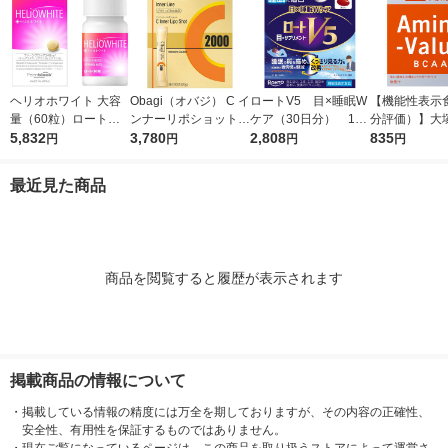
ヘリオホワイト 大容
Obagi（オバジ） C イ
ロートV5 目×睡眠W
【機能性表示
量（60粒）ロート製
ンナーリポショット 7
ケア（30日分） 1個
分評価）】大
薬 サプリメント
5,832
0g×28本入 ロート製
3,780
（30粒入） ロート
2,808
アミノバリュー
835
円
円
円
円
薬
製薬 目のサプリメン
ダー（1リッ
ト
1箱（5袋入）
最近見た商品
商品を閲覧すると履歴が表示されます
掲載商品の情報について
・
掲載している情報の精度には万全を期しておりますが、その内容の正確性、
安全性、有用性を保証するものではありません。