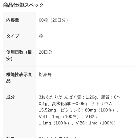
商品仕様/スペック
内容量
60粒（20日分）
タイプ
粒
使用日数（目
20日分
安）
機能性表示食
対象外
品
成分
3粒あたり/たんぱく質：1.26g、脂質：0〜
0.1g、炭水化物0〜0.05g、ナトリウム
15.52mg、ビタミンC：80mg（100％）、
V.B1：1mg（100％）、V.B2：
1.1mg（100％）、V.B6：1mg（100％）