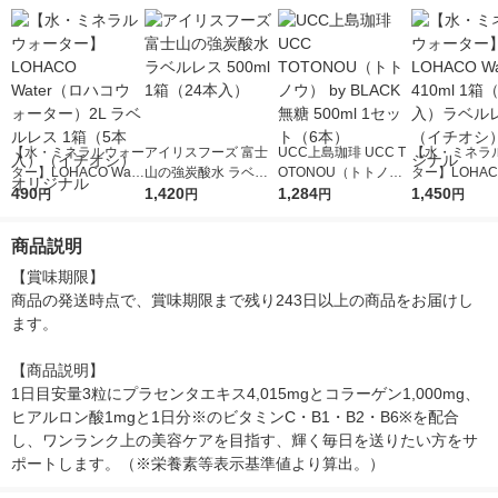
【水・ミネラルウォー
アイリスフーズ 富士
UCC上島珈琲 UCC T
【水・ミネラ
ター】LOHACO Wate
山の強炭酸水 ラベル
OTONOU（トトノ
ター】LOHACO
r（ロハコウォータ
490
レス 500ml 1箱（24
1,420
ウ） by BLACK無糖 5
1,284
r 410ml 1箱
1,450
円
円
円
円
ー）2L ラベルレス 1
本入）
00ml 1セット（6本）
入）ラベルレ
箱（5本入）（イチオ
オシ） オリジ
商品説明
シ） オリジナル
【賞味期限】

商品の発送時点で、賞味期限まで残り243日以上の商品をお届けし
ます。

【商品説明】

1日目安量3粒にプラセンタエキス4,015mgとコラーゲン1,000mg、
ヒアルロン酸1mgと1日分※のビタミンC・B1・B2・B6※を配合
し、ワンランク上の美容ケアを目指す、輝く毎日を送りたい方をサ
ポートします。（※栄養素等表示基準値より算出。）