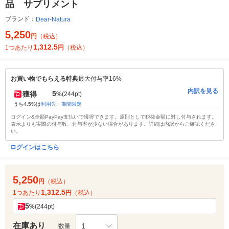
品 サプリメント
ブランド：
Dear-Natura
5,250
円
（税込）
1,312.5
1つあたり
円
（税込）
お買い物でもらえる特典
最大付与率16%
内訳を見る
5
獲得
%
(244pt)
うち4.5%は
利用先・期間限定
ログイン&全額PayPay支払いで獲得できます。原則として税抜金額に対し付与されます。
表示よりも実際の付与数、付与率が少ない場合があります。詳細は内訳からご確認くださ
い。
ログインはこちら
5,250
円
（税込）
1,312.5
1つあたり
円
（税込）
5
%
(244pt)
在庫あり
1
数量