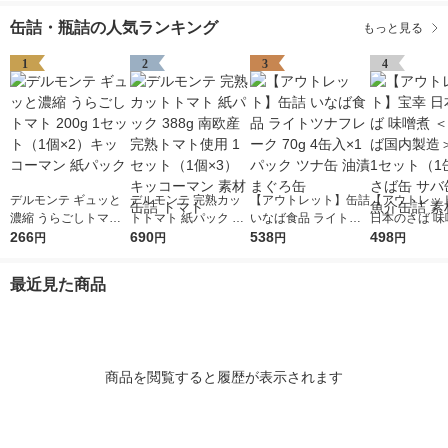
缶詰・瓶詰の人気ランキング
もっと見る
1
2
3
4
デルモンテ ギュッと
デルモンテ 完熟カッ
【アウトレット】缶詰
【アウトレッ
濃縮 うらごしトマト
トトマト 紙パック 38
いなば食品 ライトツ
日本のさば 味
200g 1セット（1個×
266
8g 南欧産完熟トマト
690
ナフレーク 70g 4缶入
538
国内さば国内製
498
円
円
円
円
2）キッコーマン 紙パ
使用 1セット（1個×
×1パック ツナ缶 油漬
90g 1セット
ック
3）キッコーマン 素材
まぐろ缶
2） さば缶 サ
最近見た商品
缶詰 トマト
缶 魚介缶詰 素
商品を閲覧すると履歴が表示されます