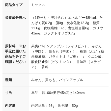
商品タイプ
ミックス
栄養成分表示
（1袋当り・液汁含む）エネルギー48Kcal、た
んぱく質0.2g、脂0g、炭水化物12.3g、糖質
11.6g、食物繊維0.7g、食塩相当量0g、カリウ
41mg、ガラクトオリゴ0.7g
原材料 ※お
果実(パインアップル（フィリピン）、みかん
手元に届いた
（中国）、白もも（中国））、糖類（ぶどう糖
商品を必ずご
果糖液糖、ガラクトオリゴ糖） / クエン酸、
確認ください
酸化防止剤（ビタミンＣ）、甘味料（ステビ
ア）、香料
種類
みかん、黄もも、パインアップル
寸法
単品：幅100×奥行45×高さ140mm
内容量
内容総量：95g、固形量：50g