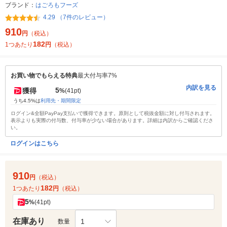
ブランド：
はごろもフーズ
4.29 （7件のレビュー）
910
円
（税込）
182
1つあたり
円
（税込）
お買い物でもらえる特典
最大付与率7%
内訳を見る
5
獲得
%
(41pt)
うち4.5%は
利用先・期間限定
ログイン&全額PayPay支払いで獲得できます。原則として税抜金額に対し付与されます。
表示よりも実際の付与数、付与率が少ない場合があります。詳細は内訳からご確認くださ
い。
ログインはこちら
910
円
（税込）
182
1つあたり
円
（税込）
5
%
(41pt)
在庫あり
1
数量