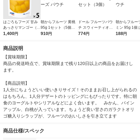
はごろもフーズ 甘み
朝からフルーツ 黄桃
ドール フルーツパウ
朝からフルーツ
あっさりマンゴー（パ
95g 1セット（5個）
チ スウィーティオパ
ミン 95g 1個
ウチ） 180g 1セット
1,400
はごろもフーズ パウ
910
イン 180g 1セット（3
774
もフーズ パウ
188
円
円
円
円
（5個）
チ
個）
商品説明
【賞味期限】

商品の発送時点で、賞味期限まで残り120日以上の商品をお届けし
ます。

【商品説明】

1人分にちょうどいい使いきりサイズ！そのままお召し上がられるの
はもちろん、1人分デザートのトッピングにもぴったりです。特に朝
食のヨーグルトやシリアルなどによく合います。　みかん、パイン
アップル、白桃が入っています。ちょうど良い甘さのガラクトオリ
ゴ糖入りシラップが、フルーツのおいしさを引き立てます
商品仕様/スペック