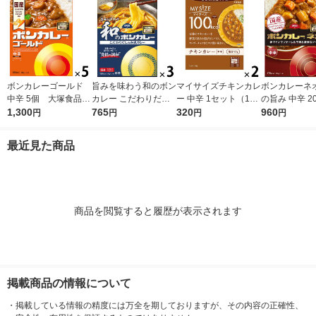
ボンカレーゴールド
旨みを味わう和のボン
マイサイズチキンカレ
ボンカレーネオ
中辛 5個 大塚食品
カレー こだわりだし
ー 中辛 1セット（1個
の旨み 中辛 20
レンジ対応
1,300
の和風カレー 中辛
765
（100g）×2） 100k
320
ット（1個×3
960
円
円
円
円
1セット（1個（210
cal レンジ対応レト
品 レトルトカ
g）×3） レンジ対応
ルト 大塚食品
ンジ対応
最近見た商品
1セット（1個×3）
商品を閲覧すると履歴が表示されます
掲載商品の情報について
・
掲載している情報の精度には万全を期しておりますが、その内容の正確性、