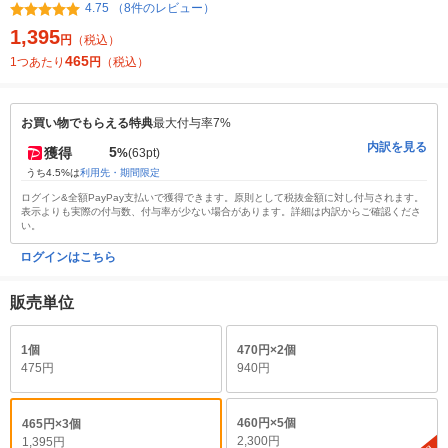
4.75 （8件のレビュー）
1,395
円
（税込）
465
1つあたり
円
（税込）
お買い物でもらえる特典
最大付与率7%
内訳を見る
5
獲得
%
(63pt)
うち4.5%は
利用先・期間限定
ログイン&全額PayPay支払いで獲得できます。原則として税抜金額に対し付与されます。
表示よりも実際の付与数、付与率が少ない場合があります。詳細は内訳からご確認くださ
い。
ログインはこちら
販売単位
1個
470円×2個
475円
940円
460円×5個
465円×3個
2,300円
1,395円