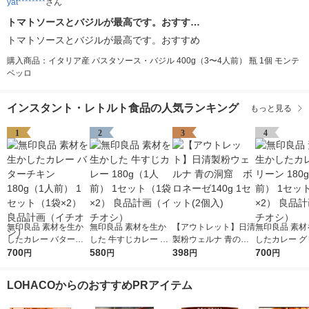
yat********
さん
トマトソースとバジルが最高です。おすす…
トマトソースとバジルが最高です。おすすめ
購入商品：イタリア産 パスタソース・バジル 400g（3〜4人前） 瓶 1個 モンテ
ベッロ
インスタント・レトルト食品の人気ランキング
もっと見る
1
2
3
4
無印良品 素材を生か
無印良品 素材を生か
【アウトレット】日清
無印良品 素材
したカレー バターチ
した 牛すじカレー 18
製粉ウェルナ 青の洞
したカレー グ
キン 180g（1人前） 1
700
0g（1人前） 1セット
580
窟 ボロネーゼ140g
398
180g（1人前
700
円
円
円
円
セット（1袋×2） 良品
（1袋×2） 良品計画
1セット(2個入)
ト（1袋×2）
計画（イチオシ）
（イチオシ）
（イチオシ）
LOHACOからのおすすめPRアイテム