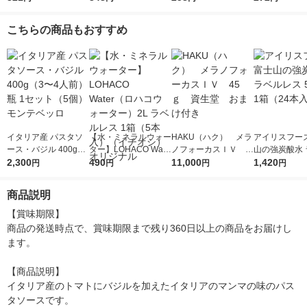
人前×2＞ 1個 日清製
ゼ 1人前 (140g) 1個
前×2 1個
粉ウェルナ
こちらの商品もおすすめ
イタリア産 パスタソ
【水・ミネラルウォー
HAKU（ハク） メラ
アイリスフーズ
ース・バジル 400g
ター】LOHACO Wate
ノフォーカスＩＶ 4
山の強炭酸水 
（3〜4人前） 瓶 1セ
2,300
r（ロハコウォータ
490
5ｇ 資生堂 おまけ
11,000
レス 500ml 1
1,420
円
円
円
円
ット（5個） モンテベ
ー）2L ラベルレス 1
付き
本入）
ッロ
箱（5本入）（イチオ
商品説明
シ） オリジナル
【賞味期限】

商品の発送時点で、賞味期限まで残り360日以上の商品をお届けし
ます。

【商品説明】

イタリア産のトマトにバジルを加えたイタリアのマンマの味のパス
タソースです。