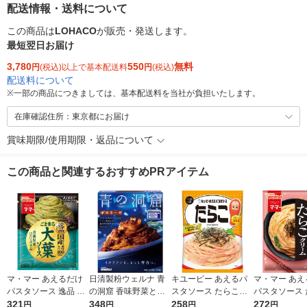
配送情報・送料について
この商品は
LOHACO
が販売・発送します。
最短翌日お届け
3,780
550
無料
円
(税込)以上で基本配送料
円
(税込)
配送料について
※
一部の商品につきましては、基本配送料を当社が負担いたします。
在庫確認住所：東京都にお届け
賞味期限/使用期限・返品について
この商品と関連するおすすめPRアイテム
マ・マー あえるだけ
日清製粉ウェルナ 青
キユーピー あえるパ
マ・マー あえ
パスタソース 逸品 ご
の洞窟 香味野菜とハ
スタソース たらこ（1
パスタソース 
ま香る大葉ソース ＜1
321
ーブ引き立つボロネー
348
人前×2）1個
258
クリーム 生風
272
円
円
円
円