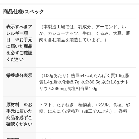
商品仕様/スペック
表示すべきア
（本製造工場では、乳成分、アーモンド、い
レルギー項
か、カシューナッツ、牛肉、くるみ、大豆、豚
目 ※お手元
肉を含む製品を製造しています。）
に届いた商品
を必ずご確認
ください
栄養成分表示
（100gあたり）熱量54kcal,たんぱく質1.6g,脂
質1.4g,炭水化物8.7g,水分86.5g,灰分1.8g,ナト
リウム386mg,食塩相当量1.0g
原材料 ※お
トマト、たまねぎ、植物油、バジル、食塩、砂
手元に届いた
糖、にんにく/増粘剤（加工でんぷん）、香料
商品を必ずご
確認ください