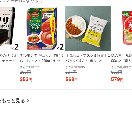
買うと割引になります
国のり うま
デルモンテ ギュッと濃縮 う
【ロハコ・アスクル限定】1
味の素 丸鶏
枚 チャック付
らごしトマト 200g 1セット
パック4袋入 中辛 レンジで
00g袋 鶏
個×2）オリオ
（1個×2）キッコーマン 紙
ぱぱっと野菜と牛肉のカレ
プの素
まとめ割適用で
まとめ割適用で
まとめ割適用で
パック
ー 180g 1個 オリジナル レト
266円
597円
609円
ルト（イチオシ） オリジナ
253
568
579
円
円
円
ル
をもっと見る