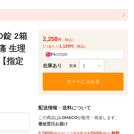
0錠 2箱
2,258
円
（税込）
1,129
痛 生理
1つあたり
円
（税込）
5
%
(102pt)
薬【指定
在庫あり
1
数量
カートに入れる
配送情報・送料について
この商品は
LOHACO
が販売・発送します。
最短翌日お届け
3,780
550
無料
円
(税込)以上で基本配送料
円
(税込)