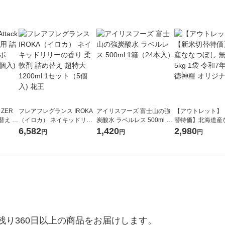
 ZER
フレアフレグランス IROKA
アイリスフーズ 富士山の強
【アウトレット】
替え メ
（イロカ） ネイキッドリリ
炭酸水 ラベルレス 500ml 1
替特価】北海道産
セット
ーの香り 柔軟剤 詰め替え 超
箱（24本入）
し 無洗米 5kg 1
6,582
1,420
2,980
円
円
円
王
特大 1200ml 1セット（5個
米 木徳神糧 オリ
入) 花王
り360日以上の商品をお届けします。
