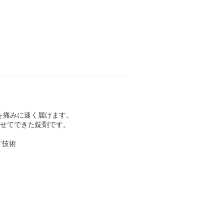
を痛みに速く届けます。
わせてできた錠剤です。
す技術