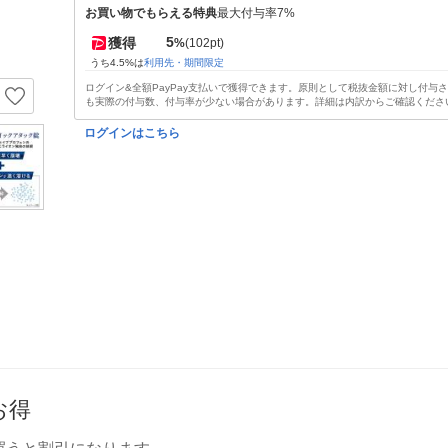
お買い物でもらえる特典
最大付与率7%
5
獲得
%
(102pt)
うち4.5%は
利用先・期間限定
ログイン&全額PayPay支払いで獲得できます。原則として税抜金額に対し付与
も実際の付与数、付与率が少ない場合があります。詳細は内訳からご確認くださ
ログインはこちら
お得