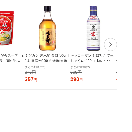
がらスープ 2
ミツカン 純米酢 金封 500ml
キッコーマン しぼりたて生
キッコー
ガラ 鶏がらスー
1本 国産米100％ 米酢 食酢
しょうゆ 450ml 1本 ＜やわ
仕込み 本み
らか密封ボトル＞ 醤油 しょ
【国産米1
まとめ割適用で
まとめ割適用で
まとめ割適
う油 調味料（イチオシ）
ん
375円
305円
426円
357
290
405
円
円
円