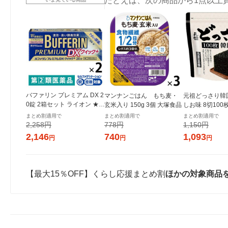
たとえば、次の商品から1点以上
バファリン プレミアム DX 2
マンナンごはん もち麦・
元祖どっさり韓
0錠 2箱セット ライオン ★控
玄米入り 150g 3個 大塚食品
しお味 8切100
除★ 頭痛 生理痛 腰痛 歯痛
き 1セット（1
まとめ割適用で
まとめ割適用で
まとめ割適用で
発熱 解熱鎮痛薬【指定第2類
ンジャコー
2,258円
778円
1,150円
医薬品】
2,146
740
1,093
円
円
円
【最大15％OFF】くらし応援まとめ割
ほかの対象商品