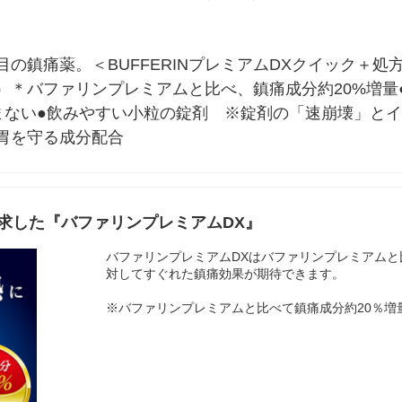
の鎮痛薬。＜BUFFERINプレミアムDXクイック＋処
）＊バファリンプレミアムと比べ、鎮痛成分約20%増量
まない●飲みやすい小粒の錠剤　※錠剤の「速崩壊」と
胃を守る成分配合
求した『バファリンプレミアムDX』
バファリンプレミアムDXはバファリンプレミアムと
対してすぐれた鎮痛効果が期待できます。
※バファリンプレミアムと比べて鎮痛成分約20％増