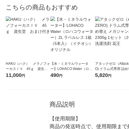
こちらの商品もおすすめ
HAKU（ハク） メラノフォ
【水・ミネラルウォータ
アタックゼロ（Attack
ーカスＩＶ 45ｇ 資生
ー】LOHACO Water（ロハ
O) ドラム式専用 詰め
堂 おまけ付き
コウォーター）2L ラベルレ
ガジャンボ 2300g 1
11,000
490
5,820
円
円
円
ス 1箱（5本入）（イチオ
（2個入) 洗濯洗剤 花
シ） オリジナル
商品説明
【使用期限】

商品の発送時点で、使用期限まで残