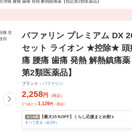
痛 生理痛 腰痛 歯痛 発熱 解熱鎮痛薬【指定第2類医薬品】
バファリン プレミアム DX 2
セット ライオン ★控除★ 頭
痛 腰痛 歯痛 発熱 解熱鎮痛
第2類医薬品】
バファリン
ブランド：
2,258
円
（税込）
1,129
1つあたり
円
（税込）
【最大15％OFF】くらし応援まとめ割
まとめ割
すべて見る（全1件）