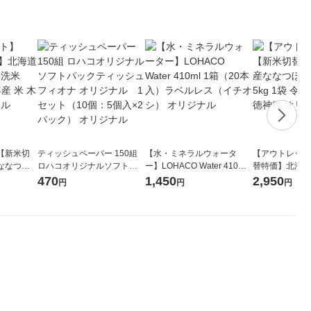
【新米切
ティッシュペーパー 150組
【水・ミネラルウォータ
【アウトレット
ななつぼ
ロハコオリジナルソフトパ
ー】LOHACO Water 410ml
替特価】北海道
袋 令和7年産
ックティッシュ フィオナ オ
1箱（20本入）ラベルレス
し 精白米 5kg
470
1,450
2,950
円
円
円
ジナル
リジナル 1セット（10個：
（イチオシ） オリジナル
米 木徳神糧 オ
5個入×2パック） オリジナ
ル