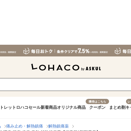
獲得はこちら
レ
トレット
ロハコセール
新着商品
オリジナル商品
クーポン
まとめ割
キ
品
痛み止め・解熱鎮痛
解熱鎮痛薬