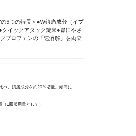
方の5つの特長＞●W鎮痛成分（イブ
●クイックアタック錠※●胃にやさ
イブプロフェンの「速溶解」を両立
比べ、鎮痛成分を約20％増量。頭痛に
量（1回服用量として）