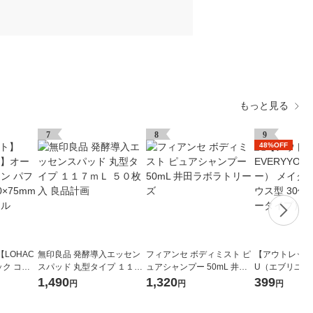
もっと見る
7
8
9
48%OFF
LOHAC
無印良品 発酵導入エッセン
フィアンセ ボディミスト ピ
【アウトレット】
ク コッ
スパッド 丸型タイプ １１７
ュアシャンプー 50mL 井田
U（エブリユー
大判 60×
ｍＬ ５０枚入 良品計画
ラボラトリーズ
ポンジ ハウス型
1,490
1,320
399
円
円
円
リジナル
リュータイプ）