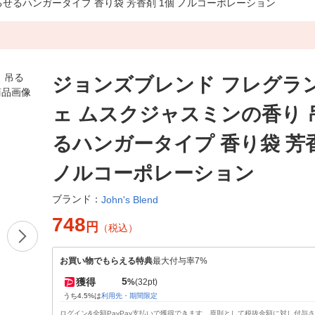
せるハンガータイプ 香り袋 芳香剤 1個 ノルコーポレーション
ジョンズブレンド フレグラ
ェ ムスクジャスミンの香り 
るハンガータイプ 香り袋 芳香
ノルコーポレーション
ブランド：
John's Blend
748
円
（税込）
お買い物でもらえる特典
最大付与率7%
5
獲得
%
(32pt)
うち4.5%は
利用先・期間限定
ログイン&全額PayPay支払いで獲得できます。原則として税抜金額に対し付与