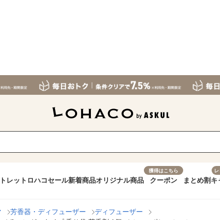
獲得はこちら
レ
トレット
ロハコセール
新着商品
オリジナル商品
クーポン
まとめ割
キ
マ
芳香器・ディフューザー
ディフューザー