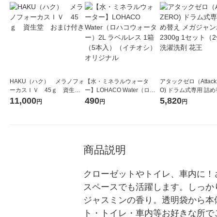
HAKU（ハク） メラノフォ
【水・ミネラルウォータ
アタックゼロ（Attack
ーカスＩＶ 45ｇ 資生
ー】LOHACO Water（ロハ
O) ドラム式専用 詰め
堂 おまけ付き
コウォーター）2L ラベルレ
ガジャンボ 2300g 1
11,000
490
5,820
円
円
円
ス 1箱（5本入）（イチオ
（2個入) 洗濯洗剤 花
シ） オリジナル
商品説明
クローゼットやトイレ、車内に！
スペースでも活躍します。しっか
ジャスミンの香り。透明袋から本
ト・トイレ・車内等お好きな所でご使