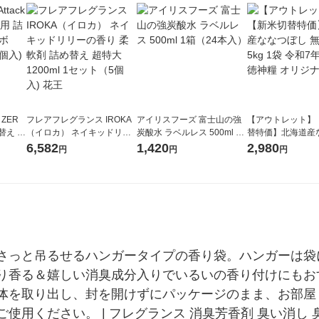
 ZER
フレアフレグランス IROKA
アイリスフーズ 富士山の強
【アウトレット】
替え メ
（イロカ） ネイキッドリリ
炭酸水 ラベルレス 500ml 1
替特価】北海道産
セット
ーの香り 柔軟剤 詰め替え 超
箱（24本入）
し 無洗米 5kg 1
6,582
1,420
2,980
円
円
円
王
特大 1200ml 1セット（5個
米 木徳神糧 オリ
入) 花王
さっと吊るせるハンガータイプの香り袋。ハンガーは袋
り香る＆嬉しい消臭成分入りでいるいの香り付けにもお
体を取り出し、封を開けずにパッケージのまま、お部屋
用ください。 | フレグランス 消臭芳香剤 臭い消し 臭