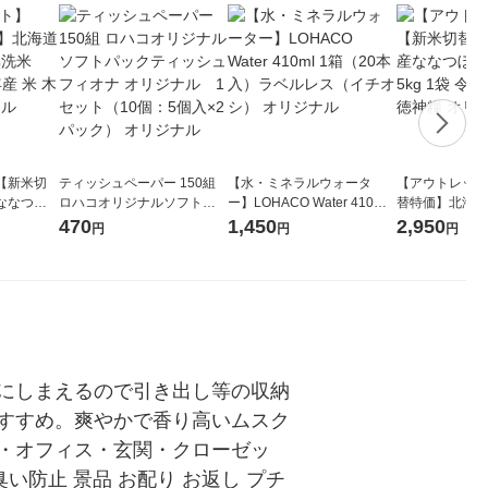
【新米切
ティッシュペーパー 150組
【水・ミネラルウォータ
【アウトレット
ななつぼ
ロハコオリジナルソフトパ
ー】LOHACO Water 410ml
替特価】北海道
袋 令和7年産
ックティッシュ フィオナ オ
1箱（20本入）ラベルレス
し 精白米 5kg
470
1,450
2,950
円
円
円
ジナル
リジナル 1セット（10個：
（イチオシ） オリジナル
米 木徳神糧 オ
5個入×2パック） オリジナ
ル
にしまえるので引き出し等の収納
すすめ。爽やかで香り高いムスク
・オフィス・玄関・クローゼッ
い防止 景品 お配り お返し プチ