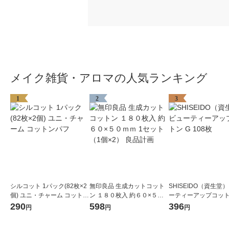
メイク雑貨・アロマの人気ランキング
1
2
3
シルコット 1パック(82枚×2
無印良品 生成カットコット
SHISEIDO（資生堂）
個) ユニ・チャーム コットン
ン １８０枚入 約６０×５０
ーティーアップコットン
パフ
ｍｍ 1セット（1個×2） 良品
08枚
290
598
396
円
円
円
計画