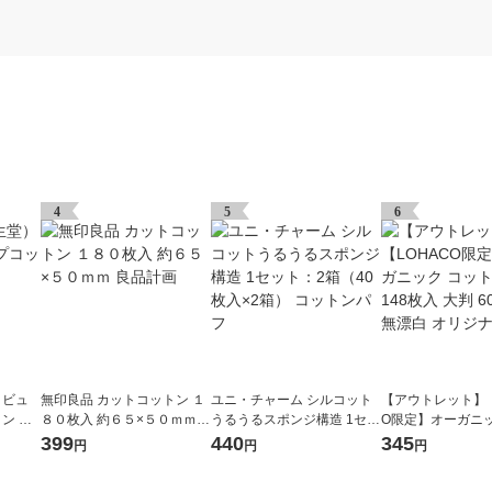
4
5
6
 ビュ
無印良品 カットコットン １
ユニ・チャーム シルコット
【アウトレット】【
 G 1
８０枚入 約６５×５０ｍｍ
うるうるスポンジ構造 1セッ
O限定】オーガニッ
良品計画
ト：2箱（40枚入×2箱） コ
トン パフ 148枚入 
399
440
345
円
円
円
ットンパフ
75mm 無漂白 オ