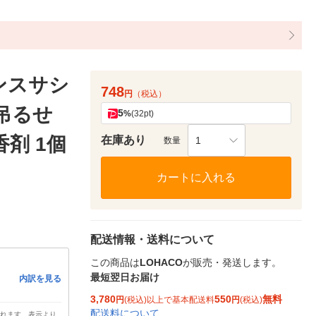
ンスサシ
748
円
（税込）
吊るせ
5
%
(32pt)
剤 1個
在庫あり
1
数量
カートに入れる
配送情報・送料について
この商品は
LOHACO
が販売・発送します。
最短翌日お届け
内訳を見る
3,780
550
無料
円
(税込)以上で基本配送料
円
(税込)
配送料について
されます。表示より