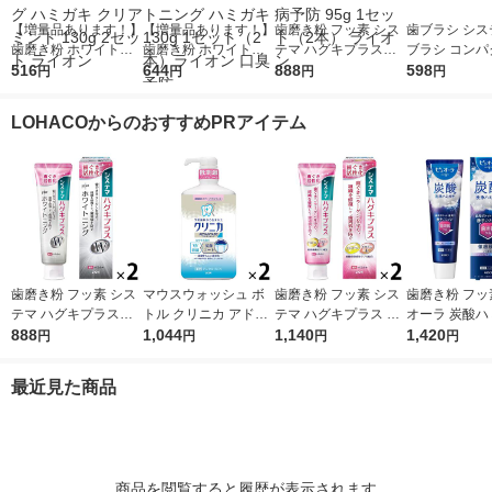
【増量品あります！】
【増量品あります！】
歯磨き粉 フッ素 シス
歯ブラシ シス
歯磨き粉 ホワイトニ
歯磨き粉 ホワイトニ
テマ ハグキプラスW
ブラシ コンパ
ング クリニカアドバ
516
ング フッ素 NONIO
644
ホワイトニング ハミ
888
ふつう 歯周病
598
円
円
円
円
ンテージ +ホワイトニ
（ノニオ）プラスホワ
ガキ 高濃度フッ素配
セット（3本
ング ハミガキ クリア
イトニング ハミガキ
合 歯周病予防 95g 1
ン
LOHACOからのおすすめPRアイテム
ミント 130g 2セット
130g 1セット（2本）
セット（2本） ライオ
ライオン
ライオン 口臭予防
ン
歯磨き粉 フッ素 シス
マウスウォッシュ ボ
歯磨き粉 フッ素 シス
歯磨き粉 フッ
テマ ハグキプラスW
トル クリニカ アドバ
テマ ハグキプラス ハ
オーラ 炭酸ハ
ホワイトニング ハミ
888
ンテージ デンタルリ
1,044
ミガキ 組織修復成分
1,140
95g クリス
1,420
円
円
円
円
ガキ 高濃度フッ素配
ンス 低刺激タイプ ノ
ダブル配合 歯周病予
花王 炭酸洗浄
合 歯周病予防 95g 1
ンアルコール 900mL
防 90g 1セット（2
予防 1セット
最近見た商品
セット（2本） ライオ
1セット（2本） ライ
本） ライオン
ン
オン
商品を閲覧すると履歴が表示されます