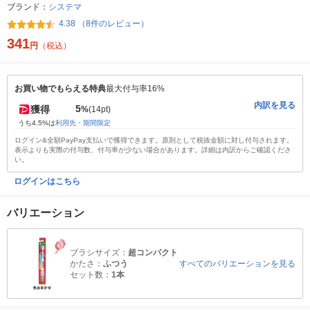
ブランド：
システマ
4.38 （8件のレビュー）
341
円
（税込）
お買い物でもらえる特典
最大付与率16%
内訳を見る
5
獲得
%
(14pt)
うち4.5%は
利用先・期間限定
ログイン&全額PayPay支払いで獲得できます。原則として税抜金額に対し付与されます。
表示よりも実際の付与数、付与率が少ない場合があります。詳細は内訳からご確認くださ
い。
ログインはこちら
バリエーション
ブラシサイズ：
超コンパクト
かたさ：
ふつう
すべてのバリエーションを見る
セット数：
1本