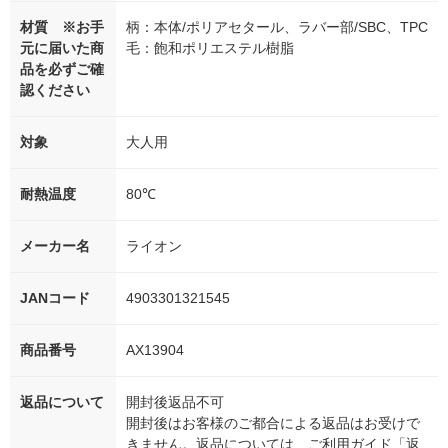
材質 ※お手
柄：本体/ポリアセタール、ラバー部/SBC、TPC
元に届いた商
毛：飽和ポリエステル樹脂
品を必ずご確
認ください
対象
大人用
耐熱温度
80℃
メーカー名
ライオン
JANコード
4903301321545
商品番号
AX13904
返品について
開封後返品不可
開封後はお客様のご都合による返品はお受けで
きません。返品については、ご利用ガイド「返