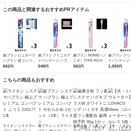
この商品と関連するおすすめPRアイテム
歯ブラシ ピュオーラ
歯ブラシ クリニカア
歯ブラシ NONIO（ノ
歯ブラシ クリ
ハブラシ 超コンパク
ドバンテージ ハブラ
ニオ）TYPE-RICH ふ
ドバンテージ 
ト ふつう 1セット（3
662
シ 4列 超コンパクト
548
つう 1セット（3本）
582
シ 4列 超コ
1,085
円
円
円
円
本）花王
ふつう 虫歯予防 歯垢
口臭予防 歯垢除去 ラ
ふつう 虫歯予
除去 1セット（3本）
イオン
除去 1セット
こちらの商品もおすすめ
ライオン
ライオン
ライオン システマハ
歯ブラシ システマ ハ
歯磨き粉 フッ素 シス
【水・ミネラ