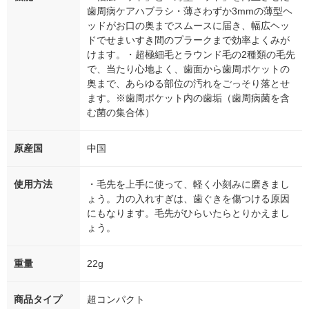
歯周病ケアハブラシ・薄さわずか3mmの薄型ヘ
ッドがお口の奥までスムースに届き、幅広ヘッ
ドでせまいすき間のプラークまで効率よくみが
けます。・超極細毛とラウンド毛の2種類の毛先
で、当たり心地よく、歯面から歯周ポケットの
奥まで、あらゆる部位の汚れをごっそり落とせ
ます。※歯周ポケット内の歯垢（歯周病菌を含
む菌の集合体）
原産国
中国
使用方法
・毛先を上手に使って、軽く小刻みに磨きまし
ょう。力の入れすぎは、歯ぐきを傷つける原因
にもなります。毛先がひらいたらとりかえまし
ょう。
重量
22g
商品タイプ
超コンパクト