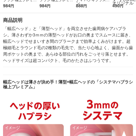
ブラシ 極上プレミア
ブラシ 極上プレミア
テマ ハグキプラスW
ター】LOHACO
ム コンパクト ふつう
984
ム コンパクト やわら
984
ホワイトニング ハミ
888
r（ロハコウォ
490
円
円
円
円
210177 1本
かめ 1セット（3本）
ガキ 高濃度フッ素配
ー）2L ラベル
ライオン
合 歯周病予防 95g 1
箱（5本入）
商品説明
セット（2本） ライオ
シ） オリジナ
ン
「幅広ヘッド」と「薄型ヘッド」を両立させた歯周病ケアハブラ
シ。薄さわずか3ｍｍの薄型ヘッドがお口の奥までスムースに届き、
幅広ヘッドでせまいすき間のプラークまで効率よくみがけます。超
極細毛とラウンド毛の2種類の毛先で、当たり心地よく、歯面から歯
周ポケットの奥まで、あらゆる部位の汚れをごっそり落とせます。
ヘッドサイズは超コンパクト、毛のかたさはふつうです。
幅広ヘッドは薄さが決め手！薄型×幅広ヘッドの「システマハブラシ
極上プレミアム」