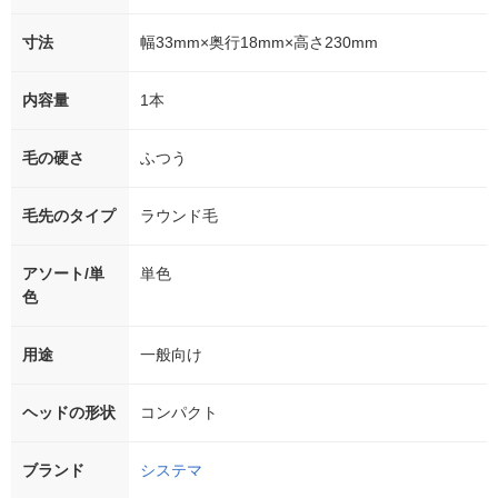
寸法
幅33mm×奥行18mm×高さ230mm
内容量
1本
毛の硬さ
ふつう
毛先のタイプ
ラウンド毛
アソート/単
単色
色
用途
一般向け
ヘッドの形状
コンパクト
ブランド
システマ