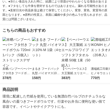
い。●冷たい食品を入れた時に、結露により容器がやわらかくなる場合がありま
す。●フタをしても中身を密封するものではありません。漏れる可能性がありま
す。●直射日光や高温多湿は避けて保管してください。変形、変色、変質等の原
因となります。●原料の性質上、表面に繊維や多少の色ムラが見られますが、品
質には問題ございません。
こちらの商品もおすすめ
未晒バンブーペーパー
まるき フードパック
【ペーパーウエス】
溝端紙工印刷 I
フタ付き フードボウ
丸型 バイオマス10%
大王製紙 エリエール
ヒノキウエッ
ル 720ml 1パック（5
378
M 1袋（4セット）
158
プロワイプ ソフトタ
383
1袋（20本入
770
円
円
円
円
個入） ストリックス
フタオル未晒 50枚 1
デザイン
束（50組入）
商品説明
環境に配慮した竹紙を使用している無漂白竹パルプのナチュラルな
風合いの蓋つきフードボウルです。行楽やお弁当に便利な使い捨て
容器です。イベントやテイクアウトにも。