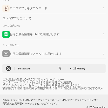
ロハコアプリをダウンロード
ロハコアプリについて
ロハコ公式LINE
お得な最新情報をLINEでお届けします
ニュースレター
お得な最新情報をメールでお届けします
Instagram
X（旧Twitter）
ご利用上の注意
LOHACOプライバシーポリシー
カスタマーハラスメントに対する基本方針
ご利用規約
アスクルのサイバーセキュリティ
特定商取引法に基づく表記
酒類販売管理者標識の掲示
古物営業法に基づく表記
医薬品の販売に関する表示
Yahoo!ショッピング
LINEヤフープライバシーポリシー
LINEヤフープライバシーセンター
利用規約
免責事項
Yahoo!ショッピングガイドライン
© LY Corporation