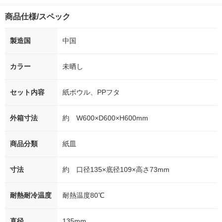
商品仕様/スペック
製造国
中国
カラー
未晒し
セット内容
紙ボウル、PPフタ
外箱寸法
約 W600×D600×H600mm
商品分類
紙皿
寸法
約 口径135×底径109×高さ73mm
耐熱耐冷温度
耐熱温度80℃
直径
135mm