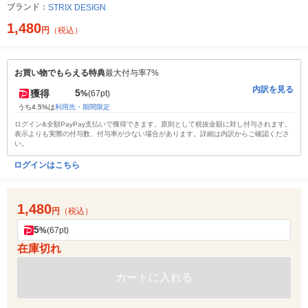
ブランド：
STRIX DESIGN
1,480
円
（税込）
お買い物でもらえる特典
最大付与率7%
内訳を見る
5
獲得
%
(67pt)
うち4.5%は
利用先・期間限定
ログイン&全額PayPay支払いで獲得できます。原則として税抜金額に対し付与されます。
表示よりも実際の付与数、付与率が少ない場合があります。詳細は内訳からご確認くださ
い。
ログインはこちら
1,480
円
（税込）
5
%
(67pt)
在庫切れ
カートに入れる