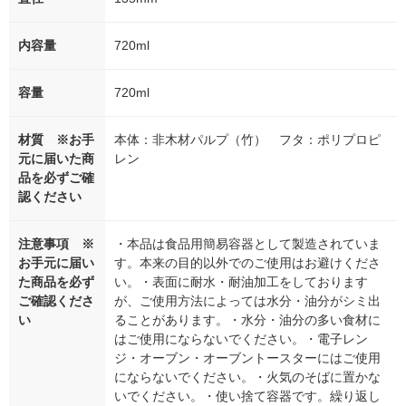
内容量
720ml
容量
720ml
材質 ※お手
本体：非木材パルプ（竹） フタ：ポリプロピ
元に届いた商
レン
品を必ずご確
認ください
注意事項 ※
・本品は食品用簡易容器として製造されていま
お手元に届い
す。本来の目的以外でのご使用はお避けくださ
た商品を必ず
い。・表面に耐水・耐油加工をしております
ご確認くださ
が、ご使用方法によっては水分・油分がシミ出
い
ることがあります。・水分・油分の多い食材に
はご使用にならないでください。・電子レン
ジ・オーブン・オーブントースターにはご使用
にならないでください。・火気のそばに置かな
いでください。・使い捨て容器です。繰り返し