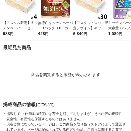
【アスクル限定】キッ
無漂白キッチンペーパ
【アスクル・ロハコ限
キッチンペーパ
チンペーパー 1セット
ー 1パック（100カッ
定デザイン】キッチン
大容量 パワフ
（200組×4）スコッテ
988
ト×2ロール）超吸収
428
ペーパー スコッティ
6,840
巻 キッチンロ
1,080
円
円
円
円
ィ サッとサッと タイ
キッチンタオル エリ
ソフトパック サッと
パック（200
ルデザイン キッチン
エール 大王製紙
サッと タイルデザイ
ロール）
最近見た商品
タオル 日本製紙クレ
ン 200枚×30個 日本
シア 限定
製紙クレシア 限定
商品を閲覧すると履歴が表示されます
掲載商品の情報について
・
掲載している情報の精度には万全を期しておりますが、その内容の正確性、
安全性、有用性を保証するものではありません。
・
現在ご覧になっているページは、この商品を取り扱うストアによって運営さ
れています。ページに記載されている内容や商品、ご購入に関するご質問