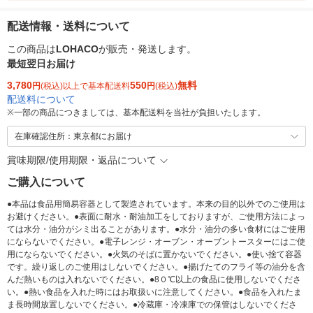
配送情報・送料について
この商品は
LOHACO
が販売・発送します。
最短翌日お届け
3,780
550
無料
円
(税込)以上で基本配送料
円
(税込)
配送料について
※
一部の商品につきましては、基本配送料を当社が負担いたします。
在庫確認住所：東京都にお届け
賞味期限/使用期限・返品について
ご購入について
●本品は食品用簡易容器として製造されています。本来の目的以外でのご使用は
お避けください。●表面に耐水・耐油加工をしておりますが、ご使用方法によっ
ては水分・油分がシミ出ることがあります。●水分・油分の多い食材にはご使用
にならないでください。●電子レンジ・オーブン・オーブントースターにはご使
用にならないでください。●火気のそばに置かないでください。●使い捨て容器
です。繰り返しのご使用はしないでください。●揚げたてのフライ等の油分を含
んだ熱いものは入れないでください。●8０℃以上の食品に使用しないでくださ
い。●熱い食品を入れた時にはお取扱いに注意してください。●食品を入れたま
ま長時間放置しないでください。●冷蔵庫・冷凍庫での保管はしないでくださ