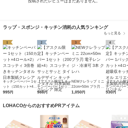
投稿されたレビューはまだありません。
ラップ・スポンジ・キッチン消耗の人気ランキング
もっと見る
1
2
3
4
キッチンペーパー 1セ
【アスクル限定】キッ
NEWクレラップ ミニ
【アスクル限
ット（150カット×4ロ
チンペーパー 1セット
22cm×50m プラ刃 電
チンペーパー 
ール×2） スコッティ
995
（200組×4）スコッテ
988
子レンジ・冷凍可 3本
1,050
（120カット×
530
円
円
円
円
3倍巻きキッチンタオ
ィ サッとサッと タイ
クレハ
ル）超吸収キ
ル 日本製紙クレシア
ルデザイン キッチン
オル エリエー
LOHACOからのおすすめPRアイテム
タオル 日本製紙クレ
製紙共同企画 
シア 限定
ナル