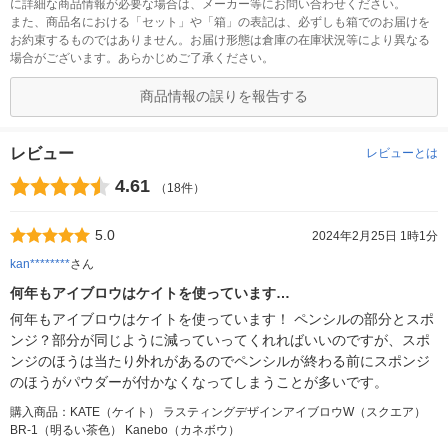
に詳細な商品情報が必要な場合は、メーカー等にお問い合わせください。
また、商品名における「セット」や「箱」の表記は、必ずしも箱でのお届けを
お約束するものではありません。お届け形態は倉庫の在庫状況等により異なる
場合がございます。あらかじめご了承ください。
商品情報の誤りを報告する
レビュー
レビューとは
4.61
（18件）
5.0
2024年2月25日 1時1分
kan********
さん
何年もアイブロウはケイトを使っています…
何年もアイブロウはケイトを使っています！ ペンシルの部分とスポ
ンジ？部分が同じように減っていってくれればいいのですが、スポ
ンジのほうは当たり外れがあるのでペンシルが終わる前にスポンジ
のほうがパウダーが付かなくなってしまうことが多いです。
購入商品：KATE（ケイト） ラスティングデザインアイブロウW（スクエア）
BR-1（明るい茶色） Kanebo（カネボウ）