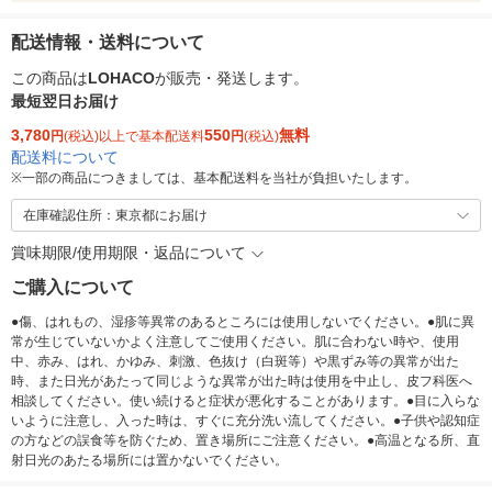
配送情報・送料について
この商品は
LOHACO
が販売・発送します。
最短翌日お届け
3,780
550
無料
円
(税込)以上で基本配送料
円
(税込)
配送料について
※
一部の商品につきましては、基本配送料を当社が負担いたします。
在庫確認住所：東京都にお届け
賞味期限/使用期限・返品について
ご購入について
●傷、はれもの、湿疹等異常のあるところには使用しないでください。●肌に異
常が生じていないかよく注意してご使用ください。肌に合わない時や、使用
中、赤み、はれ、かゆみ、刺激、色抜け（白斑等）や黒ずみ等の異常が出た
時、また日光があたって同じような異常が出た時は使用を中止し、皮フ科医へ
相談してください。使い続けると症状が悪化することがあります。●目に入らな
いように注意し、入った時は、すぐに充分洗い流してください。●子供や認知症
の方などの誤食等を防ぐため、置き場所にご注意ください。●高温となる所、直
射日光のあたる場所には置かないでください。