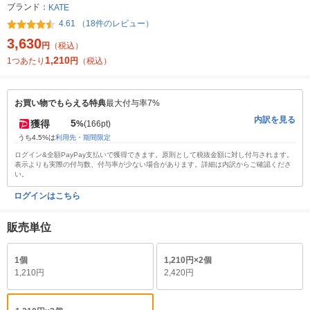
ブランド：
KATE
4.61 （18件のレビュー）
3,630
円
（税込）
1,210
1つあたり
円
（税込）
お買い物でもらえる特典
最大付与率7%
内訳を見る
5
獲得
%
(166pt)
うち4.5%は
利用先・期間限定
ログイン&全額PayPay支払いで獲得できます。原則として税抜金額に対し付与されます。
表示よりも実際の付与数、付与率が少ない場合があります。詳細は内訳からご確認くださ
い。
ログインはこちら
販売単位
1個
1,210円×2個
1,210円
2,420円