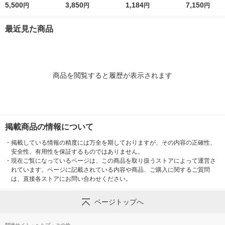
ワライズラッシュセラ
5,500
プロテクター N 50g
3,850
日焼け止め乳液＞50g
1,184
ワイトUVレー
7,150
円
円
円
円
ム 4.5ml まつげ美容
（医薬部外品）
SPF50+・PA++++ロ
F50+／PA++
液
ート製薬
日焼け止め
最近見た商品
商品を閲覧すると履歴が表示されます
掲載商品の情報について
・
掲載している情報の精度には万全を期しておりますが、その内容の正確性、
安全性、有用性を保証するものではありません。
・
現在ご覧になっているページは、この商品を取り扱うストアによって運営さ
れています。ページに記載されている内容や商品、ご購入に関するご質問
は、直接各ストアにお問い合わせください。
ページトップへ