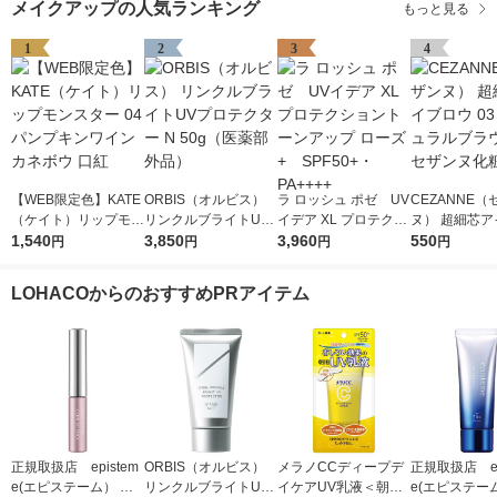
メイクアップの人気ランキング
もっと見る
1
2
3
4
【WEB限定色】KATE
ORBIS（オルビス）
ラ ロッシュ ポゼ UV
CEZANNE（
（ケイト）リップモン
リンクルブライトUV
イデア XL プロテクシ
ヌ） 超細芯ア
スター 04 パンプキン
1,540
プロテクター N 50g
3,850
ョントーンアップ ロ
3,960
ウ 03（ナチ
550
円
円
円
円
ワイン カネボウ 口紅
（医薬部外品）
ーズ+ SPF50+・PA
ラウン） セザ
++++
粧品
LOHACOからのおすすめPRアイテム
正規取扱店 epistem
ORBIS（オルビス）
メラノCCディープデ
正規取扱店 ep
e(エピステーム） パ
リンクルブライトUV
イケアUV乳液＜朝用
e(エピステー