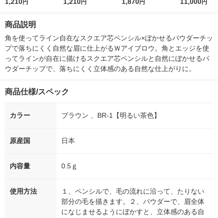
ブロウW（スクエア）
1,210
ブロウW（スクエア）
1,210
ザ・ダーマ ガラクト
1,870
5ｇ 資生堂
11,000
円
円
円
円
BR-1（明るい茶色）
BR-5 Kanebo（カネ
ミセス 30枚 フェイ
付き
Kanebo（カネボウ）
ボウ）
スマスク フェイスパ
商品説明
ック
角を使ってライン自在なスクエア芯ペンシル×ぼかせるパウダーチッ
プで落ちにくく自然な眉に仕上がるＷアイブロウ。角とエッジを使
ってラインが自在に描けるスクエア芯ペンシルと自然にぼかせるパ
ウダーチップで、落ちにくく立体感のある自然な仕上がりに。
商品仕様/スペック
カラー
ブラウン 、BR-1【明るい茶色】
原産国
日本
内容量
0.5ｇ
使用方法
１、ペンシルで、毛の流れに沿って、たりない
部分の毛を描きます。２、パウダーで、眉全体
になじませるようにぼかすと、立体感のある自