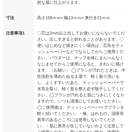
然な眉に仕上がります。
寸法
高さ158ｍｍ× 幅13ｍｍ× 奥行き21ｍｍ
注意事項1
〇芯は2mm以上出してお使いにならないでくだ
さい。出しすぎると折れることがあります。〇
使いはじめなど描きにくい場合は、芯先をティ
ッシュペーパーなどでならしてからご使用くだ
さい。パウダーは、チップ全体にまんべんなく
なじませてからご使用になると、きれいに描け
ます。〈お願い〉 ◯ブラシが汚れたときは、中
性洗剤を薄めたぬるま湯で、軽く振り洗いを
し、よくすすいだあと、ティッシュペーパーで
水気を取り、軽く形を整え必ず陰干ししてくだ
さい。◯ブラシが汚れると肌につきにくくなり
ますので、いつも清潔にしてお使いください。
◯ご使用後は、ティッシュペーパーでブラシを
軽く拭いてください。・傷、はれもの、湿疹等
異常のあるところには使用しないでくださ
い。・肌に異常が生じていないかよく注意して