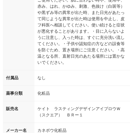
ご使用ください。肌に合わない時や、使用中、
赤み、はれ、かゆみ、刺激、色抜け（白斑等）
や黒ずみ等の異常が出た時、また日光があたっ
て同じような異常が出た時は使用を中止し、皮
フ科医へ相談してください。使い続けると症状
が悪化することがあります。・目に入らないよ
うに注意し、入った時は、すぐに充分洗い流し
てください。・子供や認知症の方などの誤食等
を防ぐため、置き場所にご注意ください。・高
温となる所、直射日光のあたる場所には置かな
いでください。
付属品
なし
薬事分類
化粧品
販売名
ケイト ラスティングデザインアイブロウＷ
（スクエア） ＢＲー１
メーカー名
カネボウ化粧品