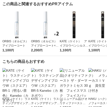
この商品と関連するおすすめPRアイテム
ORBIS（オルビス）
ORBIS（オルビス）
KATE（ケイト） ア
KATE（ケイ
アイブローコート
アイブローコート×2
イブロウペンシルスー
イブロウペン
1,100
個
2,200
パースリム0．8 Ｂ
1,100
パースリム0．
1,100
円
円
円
円
Ｒー3 Kanebo（カネ
Ｒー5 Kane
ボウ）
ボウ）
こちらの商品もおすすめ
KATE（ケイト） ラス
KATE（ケイト） ラス
(リニューアル品)クオ
HAKU（ハク
ティングデザインアイ
ティングデザインアイ
リティファースト
ノフォーカス