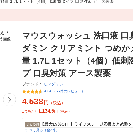
容量 1.7L 1セット（4個）低刺激タイプ 口臭対策 アース製薬
マウスウォッシュ 洗口液 口
ダミン クリアミント つめか
量 1.7L 1セット（4個）低
プ 口臭対策 アース製薬
モンダミン
ブランド：
4.64 （56件のレビュー）
4,538
円
（税込）
1,134.5
1つあたり
円
（税込）
【最大15％OFF】ライフステージ応援まとめ割
まとめ割
すべて見る（全2件）