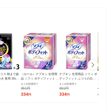
リス 朝まで超
（セール）ナプキン 生理用
ナプキン 生理用品 ソフィ ボ
【ロハコ
つき 夜用 36cm
品 ソフィ ボディフィット ふ
ディフィット ふつうの日用
ガニックコ
夜用 ナプキン
つうの日用 羽なし (210/21c
羽つき (210/21cm) 1パック
cm 多い
まとめ割適用で
まとめ割適用で
まとめ割適
3）大王製紙 生
m) 1パック (28枚×2個) ユ
(20枚×2個) ユニ・チャーム
個（22枚
351円
351円
432円
ニ・チャーム
チュラル
334
334
411
円
円
円