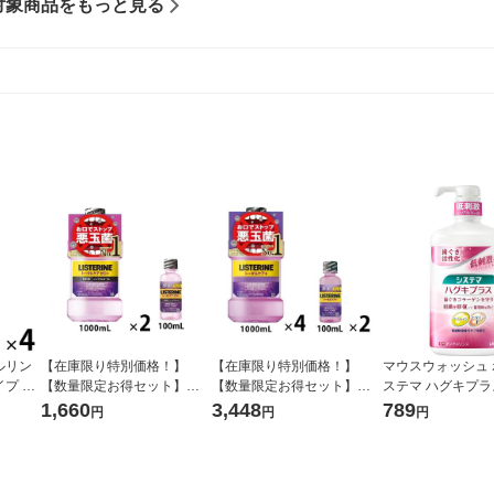
対象商品をもっと見る
ルリン
【在庫限り特別価格！】
【在庫限り特別価格！】
マウスウォッシュ 
プ 90
【数量限定お得セット】リ
【数量限定お得セット】リ
ステマ ハグキプラ
GUM マ
ステリン トータルケアゼロ
ステリン トータルケアプラ
ルリンス マウス
1,660
3,448
789
円
円
円
歯磨き
プラス 低刺激 1000ml×2本+
ス 1000ml×4本+100ml×2本
ノンアルコールタイ
100ml×1本 マウスウォッシ
マウスウォッシュ 医薬部外
L ライオン
ュ 医薬部外品
品