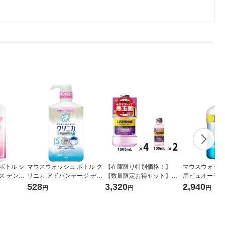
ボトル シ
マウスウォッシュ ボトル ク
【在庫限り特別価格！】
マウスウォッシ
ス デンタ
リニカ アドバンテージ デン
【数量限定お得セット】リ
用ピュオーラ 
ウォッシュ
タルリンス 低刺激タイプ ノ
ステリン トータルケアゼロ
ンミント 850m
528
3,320
2,940
円
円
円
プ 900m
ンアルコール 900mL 1本 ラ
プラス 低刺激 1000ml×4本+
本）長時間殺菌
イオン
100ml×2本 マウスウォッシ
つき浄化
ュ 医薬部外品