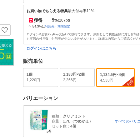
お買い物でもらえる特典
最大付与率11%
5
獲得
%
(207pt)
うち4.5%は
利用先・期間限定
ログイン&全額PayPay支払いで獲得できます。原則として税抜金額に対し付与
も実際の付与数、付与率が少ない場合があります。詳細は内訳からご確認くださ
ログインはこちら
販売単位
1個
1,183円×2個
1,134.5円×4個
1,220円
2,366円
4,538円
お得
バリエーション
種類：
クリアミント
容量：
1.7L（つめかえ）
すべてのバリ
セット数：
4個