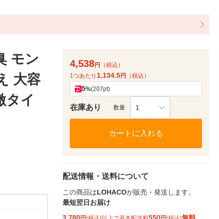
臭 モン
4,538
円
（税込）
1,134.5
え 大容
1つあたり
円
（税込）
5
%
(207pt)
刺激タイ
在庫あり
1
数量
カートに入れる
配送情報・送料について
この商品は
LOHACO
が販売・発送します。
最短翌日お届け
3,780
550
無料
円
(税込)以上で基本配送料
円
(税込)