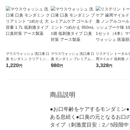
マウスウォッシュ 洗口液 口
マウスウォッシュ 洗口液 口
リステリン トータルケ
臭 モンダミン クリアミント
臭 モンダミン プレミアムケ
周マイルド 低刺激 ノ
つめかえ 大容量 1.7L 低刺激
ア ゴールドミント つめかえ
コール フレッシュブ
1,220
980
3,328
円
円
円
タイプ 口臭対策 アース製薬
950mL 1個 低刺激タイプ 口
1000ml 1セット（4
臭対策 アース製薬
スウォッシュ 医薬部
商品説明
●お口年齢をケアするモンダミン●
ある息続く●口臭の元となるお口
タイプ（刺激度目安：2／5段階中）