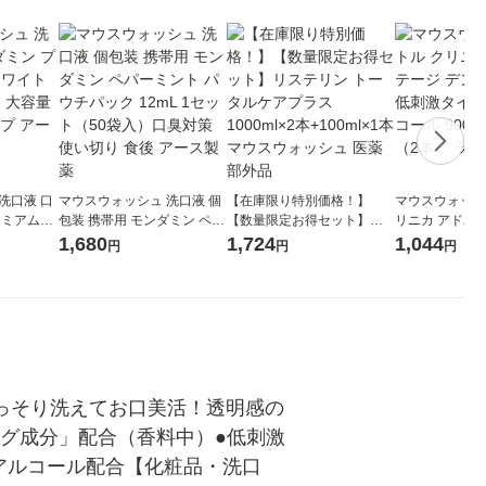
洗口液 口
マウスウォッシュ 洗口液 個
【在庫限り特別価格！】
マウスウォッシ
レミアムケ
包装 携帯用 モンダミン ペパ
【数量限定お得セット】リ
リニカ アドバ
 つめかえ
ーミント パウチパック 12m
ステリン トータルケアプラ
タルリンス 低
1,680
1,724
1,044
円
円
円
激タイプ ア
L 1セット（50袋入）口臭対
ス 1000ml×2本+100ml×1本
ンアルコール 90
策 使い切り 食後 アース製薬
マウスウォッシュ 医薬部外
ト（2本） ラ
品
ごっそり洗えてお口美活！透明感の
グ成分」配合（香料中）●低刺激
減●アルコール配合【化粧品・洗口