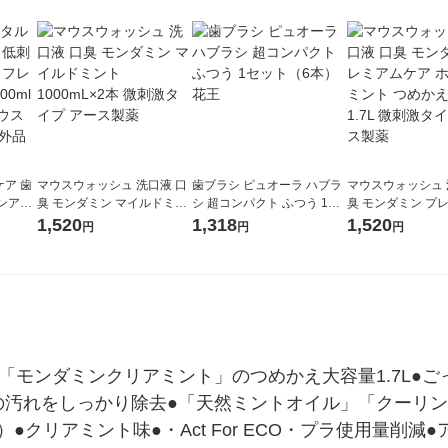
ア 歯
マウスウォッシュ 洗口液 口
歯ブラシ ピュオーラ ハブラ
マウスウォッシュ 
ンアル
臭 モンダミン マイルドミン
シ 超コンパクト ふつう 1セ
臭 モンダミン プ
ーケ味
ト 1000mL×2本 微刺激タイ
ット（6本）花王
ア ホワイトミント
1,520
1,318
1,520
円
円
円
本）マウ
プ アース製薬
大容量1.7L 微刺
外品
ース製薬
「モンダミンクリアミント」のつめかえ大容量1.7L●
の汚れをしっかり除去●「天然ミントオイル」「クーリン
●クリアミント味●・Act For ECO・プラ使用量削