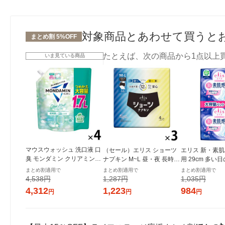
対象商品とあわせて買うと
まとめ割 5%OFF
たとえば、次の商品から1点以上
いま見ている商品
マウスウォッシュ 洗口液 口
（セール）エリス ショーツ
エリス 新・素肌
臭 モンダミン クリアミント
ナプキン M~L 昼・夜 長時間
用 29cm 多い
つめかえ 大容量 1.7L 1セッ
用 ブラックカラー 1セット
用ナプキン 1セ
まとめ割適用で
まとめ割適用で
まとめ割適用で
ト（4個）低刺激タイプ 口臭
（4枚入×3パック） 大王製
3パック） 大王
4,538円
1,287円
1,035円
対策 アース製薬
紙
ール 生理用品
4,312
1,223
984
円
円
円