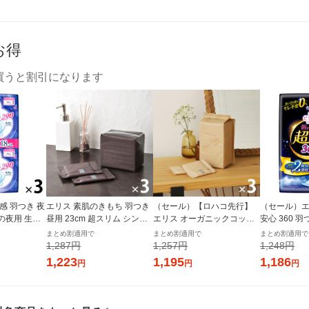
お得
買うと割引になります
感 羽つき 夜
エリス 素肌のきもち 羽つき
（セール）【ロハコ先行】
（セール）エ
日の夜用 生理
昼用 23cm 超スリム シンプ
エリス オーガニックコット
安心 360 羽
ット（18枚×
ルデザイン 3個(20枚×3) ナ
ン 羽つき 21cm 多い昼〜ふ
特に多い日の
まとめ割適用で
まとめ割適用で
まとめ割適用で
製紙 エリエ
プキン 大王製紙 エリエール
つうの日用（22枚×3個）素
3個（12枚×
1,287円
1,257円
1,248円
生理用品
肌のきもち ナチュラルシリ
理用品
1,223
1,195
1,186
円
円
円
ーズ 生理用品