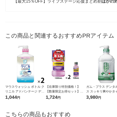
【最大15％OFF】ライフステージ応援まとめ割
ほかの
この商品と関連するおすすめPRアイテム
マウスウォッシュ ボトル ク
【在庫限り特別価格！】
ガム・プラス デンタ
リニカ アドバンテージ デン
【数量限定お得セット】リ
ス スッキリ爽やかタイ
タルリンス 低刺激タイプ ノ
ステリン トータルケアプラ
0mL サンスター 4本 
1,044
1,724
3,980
円
円
円
ンアルコール 900mL 1セッ
ス 1000ml×2本+100ml×1本
ウスウォッシュ 液体
ト（2本） ライオン
マウスウォッシュ 医薬部外
殺菌 むし歯
品
こちらの商品もおすすめ