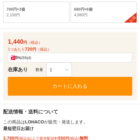
700円×3個
680円×6個
2,100円
4,080円
お得
1,440
円
（税込）
720
1つあたり
円
（税込）
5
%
(66pt)
在庫あり
1
数量
カートに入れる
配送情報・送料について
この商品は
LOHACO
が販売・発送します。
最短翌日お届け
3,780
550
無料
円
(税込)以上で基本配送料
円
(税込)