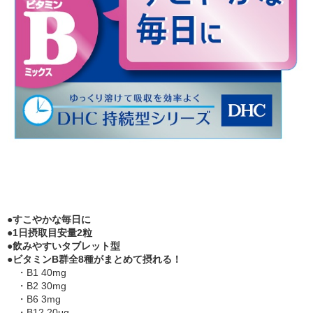
●すこやかな毎日に
●1日摂取目安量2粒
●飲みやすいタブレット型
●ビタミンB群全8種がまとめて摂れる！
・B1 40mg
・B2 30mg
・B6 3mg
・B12 20μg