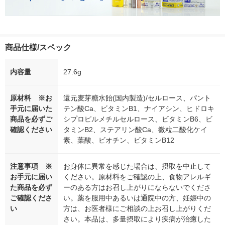
商品仕様/スペック
内容量
27.6g
原材料 ※お
還元麦芽糖水飴(国内製造)/セルロース、パント
手元に届いた
テン酸Ca、ビタミンB1、ナイアシン、ヒドロキ
商品を必ずご
シプロピルメチルセルロース、ビタミンB6、ビ
確認ください
タミンB2、ステアリン酸Ca、微粒二酸化ケイ
素、葉酸、ビオチン、ビタミンB12
注意事項 ※
お身体に異常を感じた場合は、摂取を中止して
お手元に届い
ください。原材料をご確認の上、食物アレルギ
た商品を必ず
ーのある方はお召し上がりにならないでくださ
ご確認くださ
い。薬を服用中あるいは通院中の方、妊娠中の
い
方は、お医者様にご相談の上お召し上がりくだ
さい。本品は、多量摂取により疾病が治癒した