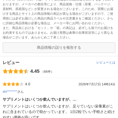
おりますが、メーカーの都合等により、商品規格・仕様（容量、パッケージ、
原材料、原産国など）が変更される場合がございます。このため、実際にお届
けする商品とサイト上の商品情報の表記が異なる場合がございますので、ご使
用前には必ずお届けした商品の商品ラベルや注意書きをご確認ください。さら
に詳細な商品情報が必要な場合は、メーカー等にお問い合わせください。
また、商品名における「セット」や「箱」の表記は、必ずしも箱でのお届けを
お約束するものではありません。お届け形態は倉庫の在庫状況等により異なる
場合がございます。あらかじめご了承ください。
商品情報の誤りを報告する
レビュー
レビューとは
4.45
（66件）
4.0
2026年7月17日 14時14分
shi********
さん
サプリメントはいくつか飲んでいますが、…
サプリメントはいくつか飲んでいますが、足りていない栄養素がこ
れに含まれているので助かっています。 1日2粒でいい手軽さと続け
やすい価格が良いです。