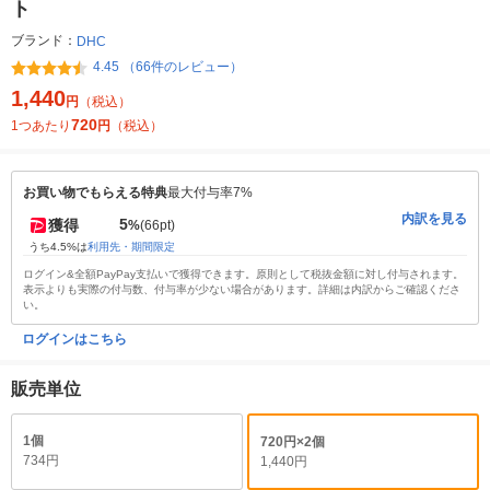
ト
ブランド：
DHC
4.45 （66件のレビュー）
1,440
円
（税込）
720
1つあたり
円
（税込）
お買い物でもらえる特典
最大付与率7%
内訳を見る
5
獲得
%
(66pt)
うち4.5%は
利用先・期間限定
ログイン&全額PayPay支払いで獲得できます。原則として税抜金額に対し付与されます。
表示よりも実際の付与数、付与率が少ない場合があります。詳細は内訳からご確認くださ
い。
ログインはこちら
販売単位
1個
720円×2個
734円
1,440円