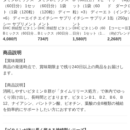
DHC 持続型 ビタミン
DHC 持続型 ビタミン
DHC ビタミンD（60
【コーヒー豆
Bミックス（60日分）
Bミックス（60日分）
日分） 1セット（1袋
（illy)ブレ
1セット（1袋（120
4,080
1袋（120粒） ディー
734
（60粒）×3） ディー
1,580
クロースト（
2,268
円
円
円
円
粒）×6） ディーエイ
エイチシー サプリメ
エイチシー サプリメ
ソ） 1缶（25
チシー サプリメント
ント
ント
商品説明
【賞味期限】

商品の発送時点で、賞味期限まで残り240日以上の商品をお届けし
ます。

【商品説明】

消耗しやすいビタミンＢ群が「タイムリリース処方」で体内でゆっ
くり溶け出し、長時間とどまります。ビタミンＢ1、Ｂ2、Ｂ6、Ｂ
12、ナイアシン、パントテン酸、ビオチン、葉酸の全8種類の補給
を効率的にサポートしたい方におすすめです。