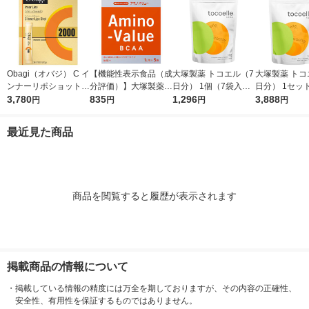
Obagi（オバジ） C イ
【機能性表示食品（成
大塚製薬 トコエル（7
大塚製薬 トコ
ンナーリポショット 7
分評価）】大塚製薬
日分） 1個（7袋入）
日分） 1セッ
0g×28本入 ロート製
3,780
アミノバリュー パウ
835
サプリメント エクオ
1,296
（7袋入）×3
3,888
円
円
円
円
薬
ダー（1リットル用）
ール
メント
1箱（5袋入）
最近見た商品
商品を閲覧すると履歴が表示されます
掲載商品の情報について
・
掲載している情報の精度には万全を期しておりますが、その内容の正確性、
安全性、有用性を保証するものではありません。