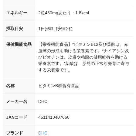
エネルギー
2粒460mgあたり：1.8kcal
摂取目安
1日摂取目安量2粒
保健機能食品
【栄養機能食品】*ビタミンB12及び葉酸は、赤
血球の形成を助ける栄養素です。*ナイアシン及
びビオチンは、皮膚や粘膜の健康維持を助ける
栄養素です。*葉酸は、胎児の正常な発育に寄与
する栄養素です。
名称
ビタミンB群含有食品
メーカー名
DHC
JANコード
4511413407660
ブランド
DHC