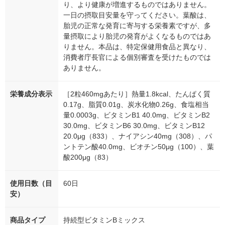
り、より健康が増進するものではありません。
一日の摂取目安量を守ってください。葉酸は、
胎児の正常な発育に寄与する栄養素ですが、多
量摂取により胎児の発育がよくなるものではあ
りません。本品は、特定保健用食品と異なり、
消費者庁長官による個別審査を受けたものでは
ありません。
栄養成分表示
［2粒460mgあたり］熱量1.8kcal、たんぱく質
0.17g、脂質0.01g、炭水化物0.26g、食塩相当
量0.0003g、ビタミンB1 40.0mg、ビタミンB2
30.0mg、ビタミンB6 30.0mg、ビタミンB12
20.0μg（833）、ナイアシン40mg（308）、パ
ントテン酸40.0mg、ビオチン50μg（100）、葉
酸200μg（83）
使用日数（目
60日
安）
商品タイプ
持続型ビタミンBミックス