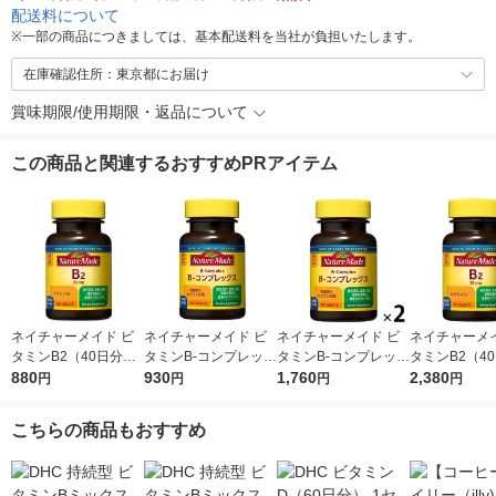
配送料について
※
一部の商品につきましては、基本配送料を当社が負担いたします。
在庫確認住所：東京都にお届け
賞味期限/使用期限・返品について
この商品と関連するおすすめPRアイテム
ネイチャーメイド ビ
ネイチャーメイド ビ
ネイチャーメイド ビ
ネイチャーメイ
タミンB2（40日分）
タミンB-コンプレック
タミンB-コンプレック
タミンB2（4
1個（80粒） 大塚製薬
880
ス（60日分） 1個（6
930
ス（60日分） 1セット
1,760
1セット（1個
2,380
円
円
円
円
サプリメント
0粒） 大塚製薬 サプ
（1個（60粒）×2）
粒）×3） 大塚
リメント
大塚製薬 サプリメン
プリメント
こちらの商品もおすすめ
ト