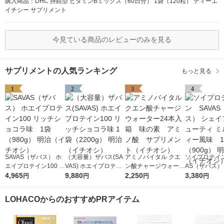
購入商品：DHC 持続型 ビタミンBミックス（60日分） 1袋（120粒） ディーエ
イチシー サプリメント
今見ている商品のレビューのみを見る
サプリメントの人気ランキング
もっと見る
1
2
3
4
SAVAS（ザバス） ホ
（大容量）ザバス(SA
アミノバイタル クエ
ソイプロテイン
エイプロテイン100 リ
VAS) ホエイプロテイ
ン酸チャージウォータ
AS（ザバス）
ッチショコラ味 1袋
4,965
ン100 リッチショコラ
9,880
ー24本入箱 味の
2,250
プ＆ビューティ
3,380
円
円
円
円
（980g） 明治（イチ
味 1袋（2200g） 明治
素 アミノ酸 サプリ
クティー風味
オシ）
（イチオシ）
メント（イチオシ）
（900g） 明
LOHACOからのおすすめPRアイテム
チオシ）