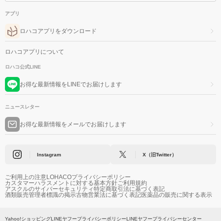
アプリ
ロハコアプリをダウンロード
ロハコアプリについて
ロハコ公式LINE
お得な最新情報をLINEでお届けします
ニュースレター
お得な最新情報をメールでお届けします
Instagram
X（旧Twitter）
ご利用上の注意
LOHACOプライバシーポリシー
カスタマーハラスメントに対する基本方針
ご利用規約
アスクルのサイバーセキュリティ
特定商取引法に基づく表記
酒類販売管理者標識の掲示
古物営業法に基づく表記
医薬品の販売に関する表示
Yahoo!ショッピング
LINEヤフープライバシーポリシー
LINEヤフープライバシーセンター