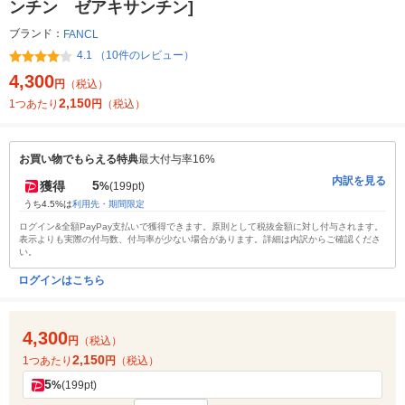
ンチン ゼアキサンチン]
ブランド：
FANCL
4.1 （10件のレビュー）
4,300
円
（税込）
2,150
1つあたり
円
（税込）
お買い物でもらえる特典
最大付与率16%
内訳を見る
5
獲得
%
(199pt)
うち4.5%は
利用先・期間限定
ログイン&全額PayPay支払いで獲得できます。原則として税抜金額に対し付与されます。
表示よりも実際の付与数、付与率が少ない場合があります。詳細は内訳からご確認くださ
い。
ログインはこちら
4,300
円
（税込）
2,150
1つあたり
円
（税込）
5
%
(199pt)