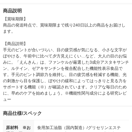
メント アスタキサン
ダブル配合 歯周病予
ー）2L ラベルレス 1
本入）
チン 目のサプリ ファ
防 90g 1本 ライオン
箱（5本入）（イチオ
商品説明
ンケル]
シ） オリジナル
【賞味期限】

商品の発送時点で、賞味期限まで残り240日以上の商品をお届けし
ます。

【商品説明】

手元のピントが合いづらい、目の疲労感が気になる、小さな文字が
ぼやける、午前中に比べて夕方見えにくい…など、大人の目のお悩
みに。「えんきん」は、ファンケルが厳選した3成分アスタキサンチ
ン、ルテイン、ゼアキサンチンを複合配合した機能性表示食品で
す。手元のピント調節力を維持し、目の疲労感を軽減する機能、光
の刺激から目を保護し、ぼやけの緩和によってはっきりと見る力を
サポートする機能（※）が確認されています。クリアな毎日のため
に、早めのケアを始めましょう。※機能性関与成分による研究レビ
ュー
商品仕様/スペック
原材料 ※お
食用加工油脂（国内製造）/グリセリンエステ