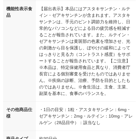
機能性表示食
【届出表示】本品にはアスタキサンチン・ルテ
品
イン・ゼアキサンチンが含まれます。アスタキ
サンチンは、手元のピント調節力を維持し、日
常的なパソコンなどによる目の疲労感を軽減す
ることが報告されています。また、ルテイン・
ゼアキサンチンは黄斑部の色素を増加させ、光
の刺激から目を保護し、ぼやけの緩和によって
はっきりと見る力（コントラスト感度）をサポ
ートすることが報告されています。【ご注意】
※本品は、特定保健用食品と異なり、消費者庁
長官による個別審査を受けたものではありませ
ん。※疾病の診断、治療、予防を目的としたも
のではありません。※食生活は、主食、主菜、
副菜を基本に、食事のバランスを。
その他商品仕
・1日の目安：1粒・アスタキサンチン：6mg・
様
ゼアキサンチン：2mg・ルテイン：10mg・アレ
ルゲン（28品目中）：該当なし
商品タイプ
約30日分