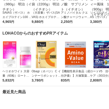
SAVAS（ザバス） ホ
（大容量）ザバス(SA
アミノバイタル クエ
ソイプロテイン
エイプロテイン100 リ
VAS) ホエイプロテイ
ン酸チャージウォータ
AS（ザバス）
ッチショコラ味 1袋
4,965
ン100 リッチショコラ
9,880
ー24本入箱 味の
2,250
プ＆ビューティ
3,380
円
円
円
円
（980g） 明治（イチ
味 1袋（2200g） 明治
素 アミノ酸 サプリ
クティー風味
オシ）
（イチオシ）
メント（イチオシ）
（900g） 明
LOHACOからのおすすめPRアイテム
チオシ）
ヘリオホワイト 大容
Obagi（オバジ） C イ
【機能性表示食品（成
ロートV5 目
量（60粒）ロート製
ンナーリポショット 7
分評価）】大塚製薬
ケア（30日分
薬 サプリメント
5,832
0g×28本入 ロート製
3,780
アミノバリュー パウ
835
（30粒入） 
2,808
円
円
円
円
薬
ダー（1リットル用）
製薬 目のサ
1箱（5袋入）
ト
最近見た商品