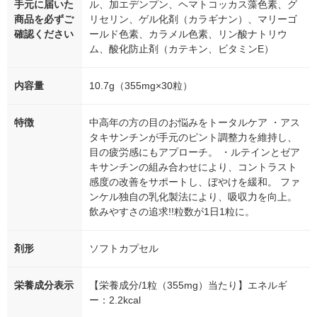
手元に届いた
ル、加エデンプン、ヘマトコッカス藻色素、グ
商品を必ずご
リセリン、ゲル化剤（カラギナン）、マリーゴ
確認ください
ールド色素、カラメル色素、リン酸ナトリウ
ム、酸化防止剤（カテキン、ビタミンE）
内容量
10.7g（355mg×30粒）
特徴
中高年の方の目のお悩みをトータルケア ・アス
タキサンチンが手元のピント調整力を維持し、
目の疲労感にもアプローチ。 ・ルテインとゼア
キサンチンの組み合わせにより、コントラスト
感度の改善をサポートし、ぼやけを緩和。 ファ
ンケル独自の乳化製法により、吸収力を向上。
飲みやすさの追求!!粒数が1日1粒に。
剤形
ソフトカプセル
栄養成分表示
【栄養成分/1粒（355mg）当たり】エネルギ
ー：2.2kcal