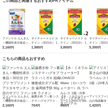
この商品と関連するおすすめPRアイテム
ファンケル えんきん
ネイチャーメイド ル
ネイチャーメイド ル
ネイチャーメイ
＜機能性表示食品＞3
テイン（30日分） 1個
テイン（30日分） 1セ
テイン（30日
0日分 [サプリ サプリ
2,160
（60粒） 機能性表示
1,980
ット（1個（60粒）×
3,800
ット（1個（6
5,300
円
円
円
円
メント アスタキサン
食品 サプリメント 大
2） 機能性表示食品
3） 機能性表
チン 目のサプリ ファ
塚製薬
サプリメント 大塚製
サプリメント 
こちらの商品もおすすめ
ンケル]
薬
薬
ファンケル えんきん
歯磨き粉 フッ素 シス
【水・ミネラルウォー
アイリスフーズ
＜機能性表示食品＞3
テマ ハグキプラス ハ
ター】LOHACO Wate
山の強炭酸水 
0日分 [サプリ サプリ
2,160
ミガキ 組織修復成分
704
r（ロハコウォータ
490
レス 500ml 1
1,420
円
円
円
円