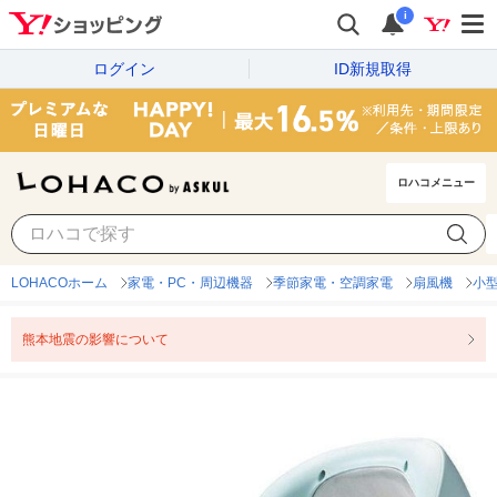
i
ログイン
ID新規取得
ロハコメニュー
LOHACOホーム
家電・PC・周辺機器
季節家電・空調家電
扇風機
小
熊本地震の影響について