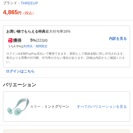
ブランド：
THREEUP
4,865
円
（税込）
お買い物でもらえる特典
最大付与率16%
内訳を見る
5
獲得
%
(222pt)
うち4.5%は
利用先・期間限定
ログイン&全額PayPay支払いで獲得できます。原則として税抜金額に対し付与されます。
表示よりも実際の付与数、付与率が少ない場合があります。詳細は内訳からご確認くださ
い。
ログインはこちら
バリエーション
カラー：
ミントグリーン
すべてのバリエーションを見る