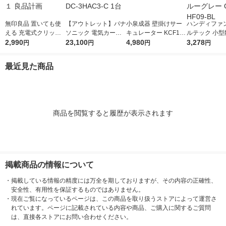
無印良品 置いても使
【アウトレット】パナ
小泉成器 壁掛けサー
ハンディファン
える 充電式クリップ
ソニック 電気カーペ
キュレーター KCF156
ルテック 小型
ファン ホワイト ＭＪ-
2,990
ット カバーセットタ
23,100
7W 1台 セール
4,980
ェットファン 
3,278
円
円
円
円
ＣＬＦ１ 良品計画
イプ DC-3HAC3-C 1
ェ付き ブルー
台
OWL-HF09-B
最近見た商品
商品を閲覧すると履歴が表示されます
掲載商品の情報について
・
掲載している情報の精度には万全を期しておりますが、その内容の正確性、
安全性、有用性を保証するものではありません。
・
現在ご覧になっているページは、この商品を取り扱うストアによって運営さ
れています。ページに記載されている内容や商品、ご購入に関するご質問
は、直接各ストアにお問い合わせください。