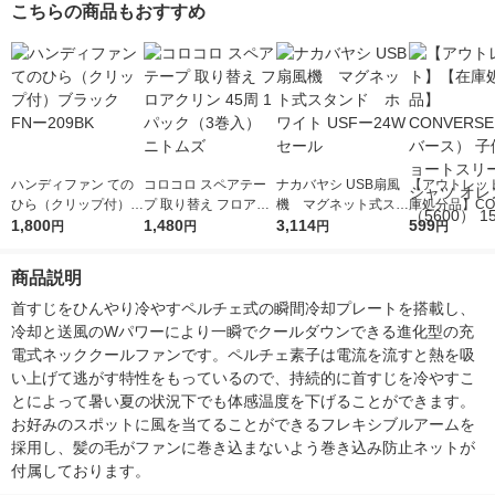
こちらの商品もおすすめ
ハンディファン ての
コロコロ スペアテー
ナカバヤシ USB扇風
【アウトレッ
ひら（クリップ付）ブ
プ 取り替え フロアク
機 マグネット式スタ
庫処分品】CO
ラック FNー209BK
1,800
リン 45周 1パック（3
1,480
ンド ホワイト USF
3,114
E（コンバース
599
円
円
円
円
巻入） ニトムズ
ー24W セール
用 ショートス
Tシャツ オレ
商品説明
00） 150 1枚
首すじをひんやり冷やすペルチェ式の瞬間冷却プレートを搭載し、
冷却と送風のWパワーにより一瞬でクールダウンできる進化型の充
電式ネッククールファンです。ペルチェ素子は電流を流すと熱を吸
い上げて逃がす特性をもっているので、持続的に首すじを冷やすこ
とによって暑い夏の状況下でも体感温度を下げることができます。
お好みのスポットに風を当てることができるフレキシブルアームを
採用し、髪の毛がファンに巻き込まないよう巻き込み防止ネットが
付属しております。