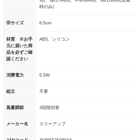
却)、強/3.5時間、中/約6時間、弱/11時間(送風
時のみ)
羽サイズ
6.5cm
材質 ※お手
ABS、シリコン
元に届いた商
品を必ずご確
認ください
消費電力
5.5W
組立
不要
風量調節
3段階切替
メーカー名
スリーアップ