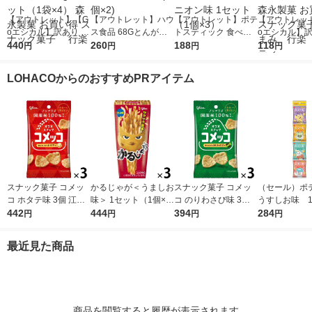
【アウトレット】【G
【アウトレット】ハウ
【アウトレット】ポテ
【アウトレッ
oエシカル】訳あり ポ
ス食品 68Gとんがり
トスティック 食べき
oエシカル】訳
テロング＜ふぞろい品
440
焼もろこしこども 090
260
りサイズ フライドポ
188
テロング＜ふ
118
円
円
円
円
＞ しお味 65g 1セッ
826 1セット(1個×2)
テト サワークリーム
＞ しお味 65g
ト（1袋×4） 森永製菓
オニオン味 1セット
永製菓 お買い
LOHACOからのおすすめPRアイテム
お買い得 スナック菓
（1個×3）
ック菓子 お
子 行楽
行楽 パーテ
スナック菓子 コメッ
かるじゃが＜うましお
スナック菓子 コメッ
（セール）ポ
コ ホタテ味 3個 江崎
味＞ 1セット（1個×
コ のりわさび味 3個
うすしお味 14
グリコ
442
3） 江崎グリコ スナ
444
江崎グリコ
394
袋 1セット(4
284
円
円
円
円
ック菓子 おつまみ
おやつカンパニ
袋 小分け 食
最近見た商品
イズ
商品を閲覧すると履歴が表示されます