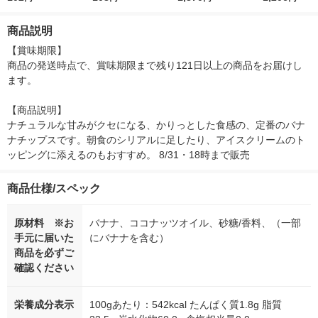
チップス 1個
フルーツ
ィル 詰め替え 洗い流
さない
商品説明
【賞味期限】

商品の発送時点で、賞味期限まで残り121日以上の商品をお届けし
ます。

【商品説明】

ナチュラルな甘みがクセになる、かりっとした食感の、定番のバナ
ナチップスです。朝食のシリアルに足したり、アイスクリームのト
ッピングに添えるのもおすすめ。 8/31・18時まで販売
商品仕様/スペック
原材料 ※お
バナナ、ココナッツオイル、砂糖/香料、（一部
手元に届いた
にバナナを含む）
商品を必ずご
確認ください
栄養成分表示
100gあたり：542kcal たんぱく質1.8g 脂質