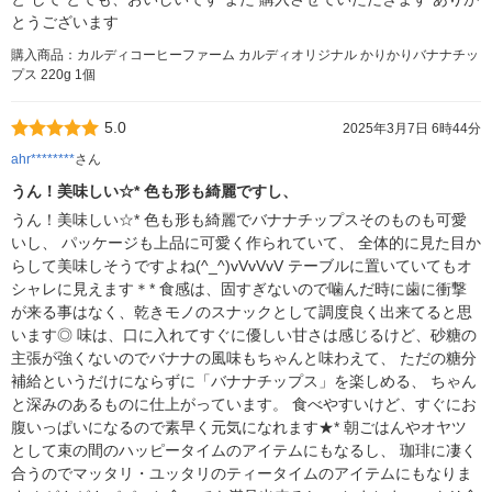
とうございます
購入商品：カルディコーヒーファーム カルディオリジナル かりかりバナナチッ
プス 220g 1個
5.0
2025年3月7日 6時44分
ahr********
さん
うん！美味しい☆* 色も形も綺麗ですし、
うん！美味しい☆* 色も形も綺麗でバナナチップスそのものも可愛
いし、 パッケージも上品に可愛く作られていて、 全体的に見た目か
らして美味しそうですよね(^_^)vVvVvV テーブルに置いていてもオ
シャレに見えます＊* 食感は、固すぎないので噛んだ時に歯に衝撃
が来る事はなく、乾きモノのスナックとして調度良く出来てると思
います◎ 味は、口に入れてすぐに優しい甘さは感じるけど、砂糖の
主張が強くないのでバナナの風味もちゃんと味わえて、 ただの糖分
補給というだけにならずに「バナナチップス」を楽しめる、 ちゃん
と深みのあるものに仕上がっています。 食べやすいけど、すぐにお
腹いっぱいになるので素早く元気になれます★* 朝ごはんやオヤツ
として束の間のハッピータイムのアイテムにもなるし、 珈琲に凄く
合うのでマッタリ・ユッタリのティータイムのアイテムにもなりま