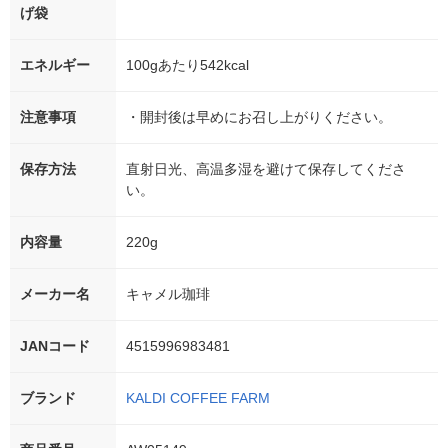
げ袋
エネルギー
100gあたり542kcal
注意事項
・開封後は早めにお召し上がりください。
保存方法
直射日光、高温多湿を避けて保存してくださ
い。
内容量
220g
メーカー名
キャメル珈琲
JANコード
4515996983481
ブランド
KALDI COFFEE FARM