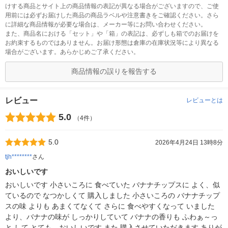
けする商品とサイト上の商品情報の表記が異なる場合がございますので、ご使
用前には必ずお届けした商品の商品ラベルや注意書きをご確認ください。さら
に詳細な商品情報が必要な場合は、メーカー等にお問い合わせください。
また、商品名における「セット」や「箱」の表記は、必ずしも箱でのお届けを
お約束するものではありません。お届け形態は倉庫の在庫状況等により異なる
場合がございます。あらかじめご了承ください。
商品情報の誤りを報告する
レビュー
レビューとは
5.0
（4件）
5.0
2026年4月24日 13時8分
tjh********
さん
おいしいです
おいしいです 小さいころに 食べていた バナナチップスに よく、似
ているので なつかしくて 購入しました 小さいころの バナナチップ
スの味 よりも あまくてなくて さらに 食べやすくなって いました
より、バナナの味が しっかりしていて バナナの香りも ふわぁ～っ
と して とても、おいしいです また 購入させていただきます ありが