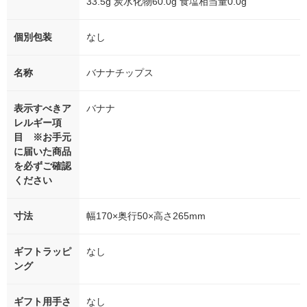
33.5g 炭水化物60.0g 食塩相当量0.0g
個別包装
なし
名称
バナナチップス
表示すべきア
バナナ
レルギー項
目 ※お手元
に届いた商品
を必ずご確認
ください
寸法
幅170×奥行50×高さ265mm
ギフトラッピ
なし
ング
ギフト用手さ
なし