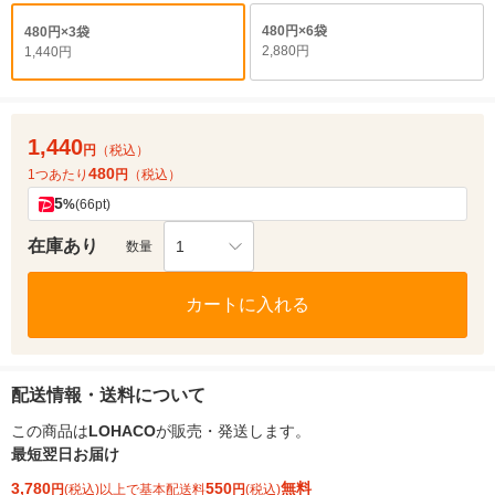
480円×6袋
480円×3袋
2,880円
1,440円
1,440
円
（税込）
480
1つあたり
円
（税込）
5
%
(66pt)
在庫あり
1
数量
カートに入れる
配送情報・送料について
この商品は
LOHACO
が販売・発送します。
最短翌日お届け
3,780
550
無料
円
(税込)以上で基本配送料
円
(税込)