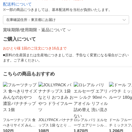
配送料について
※
一部の商品につきましては、基本配送料を当社が負担いたします。
在庫確認住所：東京都にお届け
賞味期限/使用期限・返品について
ご購入について
おひとり様 1回のご注文につき16点まで
■原料の生産国または生産地につきましては、予告なく変更になる場合がござい
ます。ご了承ください。
こちらの商品もおすすめ
フルーツチップス 食
JOLLYPACK バナナチ
ロレアル パリ エルセ
ドール フルー
べきりサイズ みんな
ップス 1袋 なとり お
ーヴ エアリー シルク
チ ミックスフ
のおやつ 濃旨バナナ
102
つまみ おやつ ドライ
108
90ml ヘアオイル リフ
1,870
180g 6個
1,206
円
円
円
円