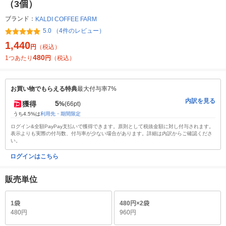
（3個）
ブランド：
KALDI COFFEE FARM
5.0 （4件のレビュー）
1,440
円
（税込）
480
1つあたり
円
（税込）
お買い物でもらえる特典
最大付与率7%
内訳を見る
5
獲得
%
(66pt)
うち4.5%は
利用先・期間限定
ログイン&全額PayPay支払いで獲得できます。原則として税抜金額に対し付与されます。
表示よりも実際の付与数、付与率が少ない場合があります。詳細は内訳からご確認くださ
い。
ログインはこちら
販売単位
1袋
480円×2袋
480円
960円