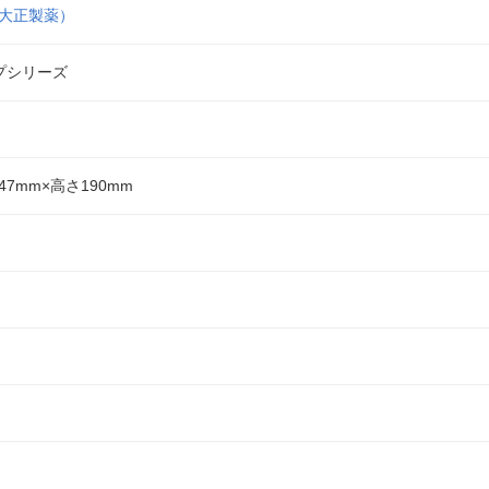
F（大正製薬）
プシリーズ
47mm×高さ190mm