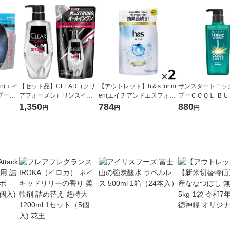
en(エイ
【セット品】CLEAR（クリ
【アウトレット】h＆s for m
サンスタートニッ
プー＆
アフォーメン）リンスイン
en(エイチアンドエスフォー
プーＣＯＯＬ ＢＵ
リュー
シャンプー ポンプ 本体 350
メン) スカルプゴールド 薬用
体 460mL 1個 毛穴洗浄 皮
1,350
784
880
円
円
円
大 90
g + 詰め替え 280g ユニリー
コンディショナー 詰め替え
脂
バ
300g 2個