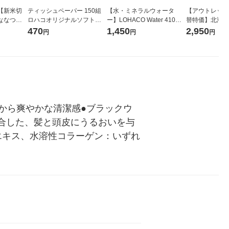
【新米切
ティッシュペーパー 150組
【水・ミネラルウォータ
【アウトレット
ななつぼ
ロハコオリジナルソフトパ
ー】LOHACO Water 410ml
替特価】北海道
袋 令和7年産
ックティッシュ フィオナ オ
1箱（20本入）ラベルレス
し 精白米 5kg
470
1,450
2,950
円
円
円
ジナル
リジナル 1セット（10個：
（イチオシ） オリジナル
米 木徳神糧 オ
5個入×2パック） オリジナ
ル
から爽やかな清潔感●ブラックウ
配合した、髪と頭皮にうるおいを与
エキス、水溶性コラーゲン：いずれ