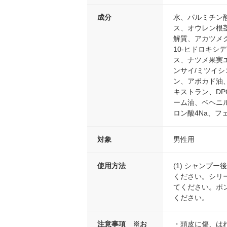
成分
水、パルミチン
ス、オウレン根
解質、アカツメ
10-ヒドロキ
ス、ナツメ果実
ンサイ/ミツイシ
ン、アボカド油
キストラン、D
ーム油、ベヘニ
ロン酸4Na、フ
対象
男性用
使用方法
(1) シャンプ
ください。シリ
てください。ポ
ください。
注意事項 ※お
・頭皮に傷、は