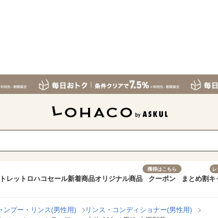
獲得はこちら
レ
トレット
ロハコセール
新着商品
オリジナル商品
クーポン
まとめ割
キ
ャンプー・リンス(男性用)
リンス・コンディショナー(男性用)