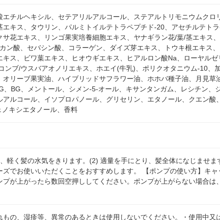
酸エチルヘキシル、セテアリルアルコール、ステアルトリモニウムクロ
茎エキス、タウリン、パルミトイルテトラペプチド-20、アセチルテトラ
クサ花エキス、リンゴ果実培養細胞エキス、ヤナギラン花/葉/茎エキス、
シデカン酸、セバシン酸、コラーゲン、ダイズ芽エキス、トウキ根エキス
エキス、ビワ葉エキス、ヒオウギエキス、ヒアルロン酸Na、ローヤルゼ
コンブ/ウスバアオノリエキス、ホエイ(牛乳)、ポリクオタニウム-10
、オリーブ果実油、ハイブリッドサフラワー油、ホホバ種子油、月見草油、
PG、BG、メントール、シメン-5-オール、キサンタンガム、レシチン
ルアルコール、イソプロパノール、グリセリン、エタノール、クエン酸、
ェノキシエタノール、香料
ー後、軽く髪の水気をきります。(2) 適量を手にとり、髪全体になじませま
ーズでお使いいただくことをおすすめします。 【ポンプの使い方】キャ
ンプが上がったら数回空押ししてください。ポンプが上がらない場合は
れもの、湿疹等、異常のあるときは使用しないでください。・使用中又