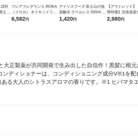
 ZER
フレアフレグランス IROKA
アイリスフーズ 富士山の強
【アウトレット】
替え メ
（イロカ） ネイキッドリリ
炭酸水 ラベルレス 500ml 1
替特価】北海道産
セット
ーの香り 柔軟剤 詰め替え 超
箱（24本入）
し 無洗米 5kg 1
6,582
1,420
2,980
円
円
円
王
特大 1200ml 1セット（5個
米 木徳神糧 オリ
入) 花王
と大正製薬が共同開発で生み出した自信作！黒髪に根元
 コンディショナーは、コンディショニング成分V※1を
力ある大人のシトラスアロマの香りです。※1 ヒバマタ