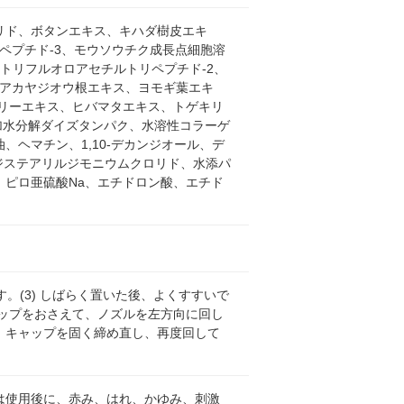
リド、ボタンエキス、キハダ樹皮エキ
ペプチド-3、モウソウチク成長点細胞溶
トリフルオロアセチルトリペプチド-2、
、アカヤジオウ根エキス、ヨモギ葉エキ
リーエキス、ヒバマタエキス、トゲキリ
、加水分解ダイズタンパク、水溶性コラーゲ
ヘマチン、1,10-デカンジオール、デ
、ジステアリルジモニウムクロリド、水添パ
ピロ亜硫酸Na、エチドロン酸、エチド
す。(3) しばらく置いた後、よくすすいで
ップをおさえて、ノズルを左方向に回し
、キャップを固く締め直し、再度回して
は使用後に、赤み、はれ、かゆみ、刺激