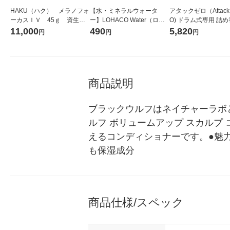
HAKU（ハク） メラノフォ
【水・ミネラルウォータ
アタックゼロ（Attack
ーカスＩＶ 45ｇ 資生
ー】LOHACO Water（ロハ
O) ドラム式専用 詰め
堂 おまけ付き
コウォーター）2L ラベルレ
ガジャンボ 2300g 1
11,000
490
5,820
円
円
円
ス 1箱（5本入）（イチオ
（2個入) 洗濯洗剤 花
シ） オリジナル
商品説明
ブラックウルフはネイチャーラボ
ルフ ボリュームアップ スカルプ
えるコンディショナーです。●魅
も保湿成分
商品仕様/スペック