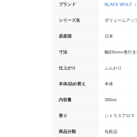
ブランド
BLACK WOL
シリーズ名
ボリュームアッ
原産国
日本
寸法
幅83mm×奥行き
仕上がり
ふんわり
本体/詰め替え
本体
内容量
380ml
香り
シトラスアロマ
商品分類
化粧品