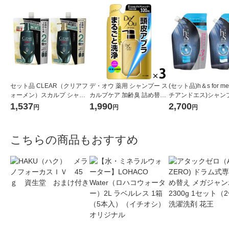
セット品 CLEAR（クリアフ
デ・オウ 薬用 シャンプー ス
(セット品)h＆s for m
ォーメン）スカルプ シャン
カルプケア 加齢臭 詰め替え
チアンドエス)シャン
プー＆コンディショナー ト
320ml 3個 ロート製薬
コンディショナー ボ
1,537
1,990
2,700
円
円
円
ータルケア 特大 詰め替え 各
ムアップ 詰め替え 超特
560g ユニリーバ
0ml メンズ
こちらの商品もおすすめ