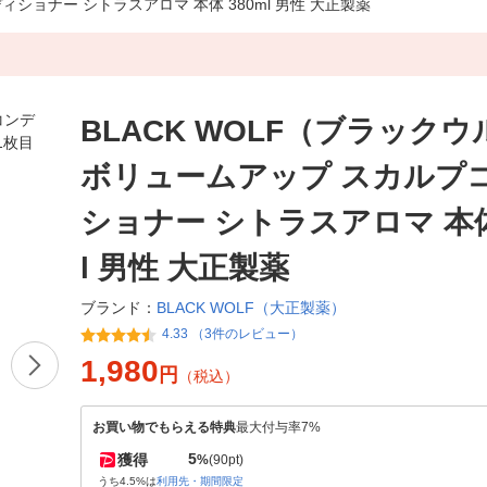
ショナー シトラスアロマ 本体 380ml 男性 大正製薬
BLACK WOLF（ブラック
ボリュームアップ スカルプ
ショナー シトラスアロマ 本体
l 男性 大正製薬
BLACK WOLF（大正製薬）
ブランド：
4.33 （3件のレビュー）
1,980
円
（税込）
お買い物でもらえる特典
最大付与率7%
5
獲得
%
(90pt)
うち4.5%は
利用先・期間限定