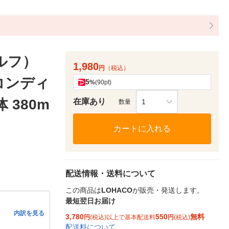
ウルフ）
1,980
円
（税込）
コンディ
5
%
(90pt)
 380m
在庫あり
1
数量
カートに入れる
配送情報・送料について
この商品は
LOHACO
が販売・発送します。
最短翌日お届け
内訳を見る
3,780
550
無料
円
(税込)以上で基本配送料
円
(税込)
配送料について