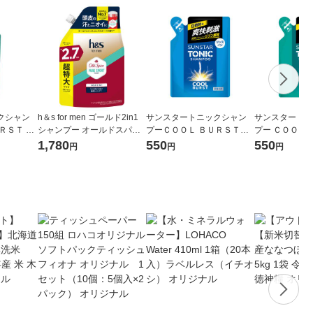
クシャン
h＆s for men ゴールド2in1
サンスタートニックシャン
サンスター ト
ＲＳＴ 本
シャンプー オールドスパイ
プーＣＯＯＬ ＢＵＲＳＴ
プー ＣＯＯＬ 
スピュアスポーツ 詰替超
リンスイン 詰替え用 340m
め替え用 340m
1,780
550
550
円
円
円
特大2.7倍 800g
L 1個 毛穴洗浄 皮脂
浄 皮脂