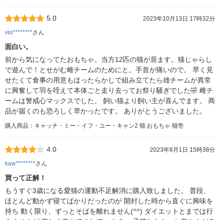
5.0
2023年10月13日 17時32分
vio********
さん
面白い。
前から気になってたおもちゃ。当方12匹の猫が居ます。猫じゃらし
で遊んで！とせがむ雌チームのためにと。手首が痛いので。 早く見
せたくて食事の用意もほったらかしで組み立てたら雄チームが異常
に興奮して羽を咥えて本体ごと走り去ってお祭り騒ぎでした🤣 雌チ
ームは警戒心マックスでした。 飼い猫より飼い主が喜んでます。 商
品が届くのも恐ろしく早かったです。 ありがとうございました。
購入商品：キャッチ・ミー・イフ・ユー・キャン2 猫 おもちゃ 猫壱
4.0
2023年8月1日 15時38分
kaw********
さん
買って正解！
もうすぐ3歳になる愛猫の運動不足解消に購入致しました。 普段、
ほとんど動かず寝てばかりだったのが 開封した時から直ぐに興味を
持ち 動く限り、ずっとそばを離れません(^^) ダイエットとまでは行