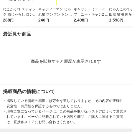
ねこがくれ スティッ
キャティーマン じゃ
キャッチ・ミー・イ
にゃんこので
ク 猫じゃらし ロング
れ猫 ブンブン トンボ
フ・ユー・キャン2 猫
飯器 猫用 国産
ふわぱたとんぼ 1個
288
1個 コミュニケーショ
240
おもちゃ 猫壱
2,498
ギーマン
1,598
円
円
円
円
ペットプロ 猫用 おも
ン玩具
ちゃ
最近見た商品
商品を閲覧すると履歴が表示されます
掲載商品の情報について
・
掲載している情報の精度には万全を期しておりますが、その内容の正確性、
安全性、有用性を保証するものではありません。
・
現在ご覧になっているページは、この商品を取り扱うストアによって運営さ
れています。ページに記載されている内容や商品、ご購入に関するご質問
は、直接各ストアにお問い合わせください。