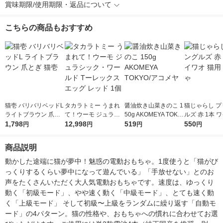
賞味期限/使用期限・返品について
こちらの商品もおすすめ
猫壱 バリバリベッドL
タカラトミー うまれ
醤油炊き山菜きのこ 1
猫じゃらし プ
ライトブラウン 爪と
て！ウーモ ジュラシ
50g AKOMEYA TOKY
ルズ 赤 1本 
ぎ 猫壱
1,798
ック・ワールド Tーレ
12,998
O/アコメヤ
519
猫用 おもちゃ
550
円
円
円
円
ックスエッグ レッド
1個
商品説明
動かした途端に猫が夢中！魅惑の電動おもちゃ。1度使うと「猫がび
っくりするくらい夢中になって遊んでいる」「手放せない」とのお
声をたくさんいただく大人気電動おもちゃです。速度は、ゆっくり
動く「初級モード」、やや速く動く「中級モード」、とても速く動
く「上級モード」 そして初級〜上級をランダムに繰り返す「自動モ
ード」の4パターン。猫の性格や、おもちゃへの慣れに合わせてお選