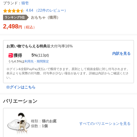
ブランド：
猫壱
4.64 （22件のレビュー）
おもちゃ（猫用）
ランキング3位
2,498
円
（税込）
お買い物でもらえる特典
最大付与率16%
内訳を見る
5
獲得
%
(113pt)
うち4.5%は
利用先・期間限定
ログイン&全額PayPay支払いで獲得できます。原則として税抜金額に対し付与されます。
表示よりも実際の付与数、付与率が少ない場合があります。詳細は内訳からご確認くださ
い。
ログインはこちら
バリエーション
種類：
猫のお庭
すべてのバリエーションを見る
個数：
1個