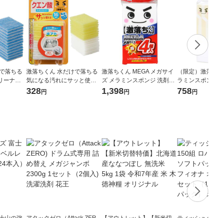
けで落ちる
激落ちくん 水だけで落ちる
激落ちくん MEGA メガサイ
（限定）激落ちく
リーナー
気になる汚れにサッと使え
ズ メラミンスポンジ 洗剤不
ラミンスポンジ
 茶シブ・
る キッチンクリーナー クエ
使用 キッチンスポンジ 1パ
1パック（3個
328
1,398
758
円
円
円
1個 レック
ン酸 水アカ用 16枚入 1個 レ
ック（4個入）レック
洗剤不使用 レ
ック
ル
富士山の強
アタックゼロ（Attack ZER
【アウトレット】【新米切
ティッシュペーパ