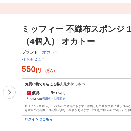
ミッフィー 不織布スポンジ 
（4個入） オカトー
オカトー
ブランド：
2件のレビュー
550
円
（税込）
お買い物でもらえる特典
最大付与率7%
5
獲得
%
(24pt)
うち4.5%は
利用先・期間限定
ログイン&全額PayPay支払いで獲得できます。原則として税抜金額に対し付与
も実際の付与数、付与率が少ない場合があります。詳細は内訳からご確認くださ
ログインはこちら