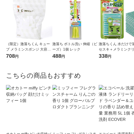
（限定）激落ちくん キュー
激落ち ボトル洗い 伸縮（ビ
激落ちくん 水だけで
ブ メラミンスポンジ 大容量
ーズ）1個 レック
セスキ＋メラミンク
1パック（120個入）キッチ
ー お掃除用スポンジ 
708
488
338
円
円
円
ン 洗剤不使用 レック オリジ
用 12枚入 1個 レック
ナル
こちらの商品もおすすめ
オカトー miffy ピンチ収納バ
ミッフィー フレグランスチ
エコベール 洗濯洗剤 