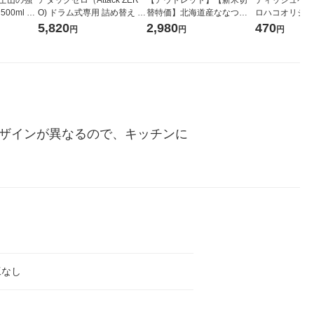
00ml 1
O) ドラム式専用 詰め替え メ
替特価】北海道産ななつぼ
ロハコオリジナ
ガジャンボ 2300g 1セット
し 無洗米 5kg 1袋 令和7年産
ックティッシュ
5,820
2,980
470
円
円
円
（2個入) 洗濯洗剤 花王
米 木徳神糧 オリジナル
リジナル 1セ
5個入×2パック
ル
デザインが異なるので、キッチンに
工なし