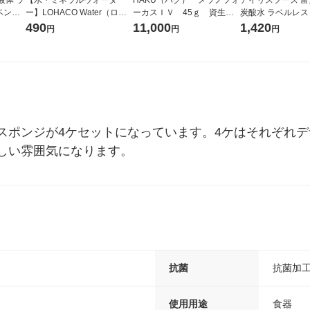
ベンダ
ー】LOHACO Water（ロハ
ーカスＩＶ 45ｇ 資生
炭酸水 ラベルレス 5
詰め替
コウォーター）2L ラベルレ
堂 おまけ付き
箱（24本入）
490
11,000
1,420
円
円
円
1個 衣
ス 1箱（5本入）（イチオ
シ） オリジナル
スポンジが4ケセットになっています。4ケはそれぞれ
しい雰囲気になります。
抗菌
抗菌加
使用用途
食器