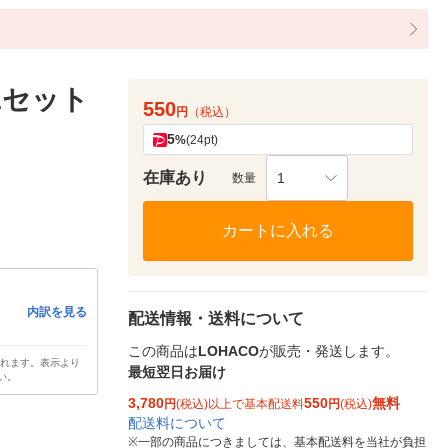
1セット
550
円
（税込）
5
%
(24pt)
在庫あり
1
数量
カートに入れる
内訳を見る
配送情報・送料について
この商品は
LOHACO
が販売・発送します。
されます。表示より
最短翌日お届け
い。
3,780
550
無料
円
(税込)以上で基本配送料
円
(税込)
配送料について
※
一部の商品につきましては、基本配送料を当社が負担