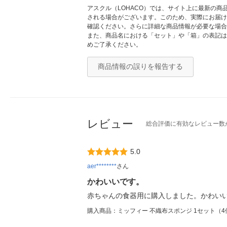
アスクル（LOHACO）では、サイト上に最新の
される場合がございます。このため、実際にお届け
確認ください。さらに詳細な商品情報が必要な場合
また、商品名における「セット」や「箱」の表記は
めご了承ください。
商品情報の誤りを報告する
レビュー
総合評価に有効なレビュー数
5.0
aer********
さん
かわいいです。
赤ちゃんの食器用に購入しました。かわい
購入商品：ミッフィー 不織布スポンジ 1セット（4