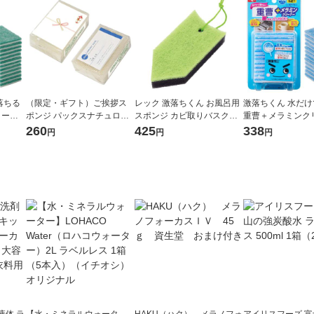
落ちる
（限定・ギフト）ご挨拶ス
レック 激落ちくん お風呂用
激落ちくん 水だ
リーナ
ポンジ パックスナチュロン
スポンジ カビ取りバスクリ
重曹＋メラミンク
油汚れ
キッチンスポンジ 長持ち ナ
ーナー（ハイブリッド） S-7
お掃除用スポンジ
260
425
338
円
円
円
チュラル 名刺ポケット付き
68 1個
油汚れ用 12枚入 
1個 太陽油脂
液体 ラ
【水・ミネラルウォータ
HAKU（ハク） メラノフォ
アイリスフーズ 