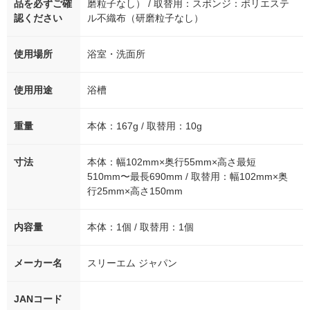
品を必ずご確
磨粒子なし） / 取替用：スポンジ：ポリエステ
認ください
ル不織布（研磨粒子なし）
使用場所
浴室・洗面所
使用用途
浴槽
重量
本体：167g / 取替用：10g
寸法
本体：幅102mm×奥行55mm×高さ最短
510mm〜最長690mm / 取替用：幅102mm×奥
行25mm×高さ150mm
内容量
本体：1個 / 取替用：1個
メーカー名
スリーエム ジャパン
JANコード