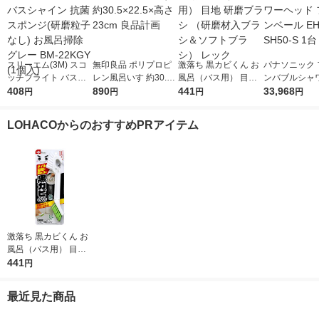
スリーエム(3M) スコ
無印良品 ポリプロピ
激落ち 黒カビくん お
パナソニック 
ッチブライト バスシ
レン風呂いす 約30.5×
風呂（バス用） 目地
ンバブルシャ
ャイン 抗菌スポンジ
408
22.5×高さ23cm 良品
890
研磨ブラシ （研磨材
441
ド ファインベ
33,968
円
円
円
円
(研磨粒子なし) お風呂
計画
入ブラシ＆ソフトブラ
-SH50-S 1台
掃除 グレー BM-22KG
シ） レック
LOHACOからのおすすめPRアイテム
Y (1個入)
激落ち 黒カビくん お
風呂（バス用） 目地
研磨ブラシ （研磨材
441
円
入ブラシ＆ソフトブラ
シ） レック
最近見た商品