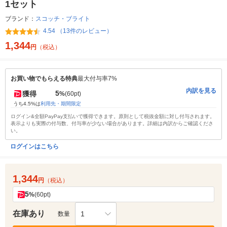
1セット
ブランド：
スコッチ・ブライト
4.54 （13件のレビュー）
1,344
円
（税込）
お買い物でもらえる特典
最大付与率7%
内訳を見る
5
獲得
%
(60pt)
うち4.5%は
利用先・期間限定
ログイン&全額PayPay支払いで獲得できます。原則として税抜金額に対し付与されます。
表示よりも実際の付与数、付与率が少ない場合があります。詳細は内訳からご確認くださ
い。
ログインはこちら
1,344
円
（税込）
5
%
(60pt)
在庫あり
1
数量