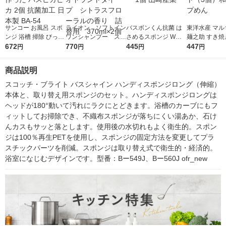
サンコー お風呂 スポ
ライオン ソフトイン
バスボンくん抗菌 は
東洋水産 マル
ンジ 浴槽 掃除 びっく
ワンシャンプー スッ
さめるスポンジ Wポ
麺之助 すき焼
り抗菌糸で作った バ
672
キリデオドラントタイ
770
ケット ブルー 1個 山
445
どん 1セット
447
円
円
円
円
スピカピカ 2個 抗菌
プ シトラスフローラ
崎産業
個）和風カッ
加工 日本製 BA-54
ルの香り 詰替用 3
商品説明
70ml×2個
スコッチ・ブライト バスシャイン ハンディスポンジロング（伸縮）
本体と、取り替え用スポンジのセット。ハンディスポンジロングは
ヘッドが180°動いて汚れにラクにとどきます。浴槽のカーブにもフ
ィットしてお掃除でき、不織布スポンジが落ちにくい湯あか、石け
んカスもサッと落とします。使用後の水切れもよく衛生的。スポン
ジは100％再生PETを使用し、スポンジの固定方法を変更してプラ
スチックパーツを削減。スポンジは取り替え式で衛生的・経済的。
浴室になじむデザインです。型番：Bー549J、Bー560J ofr_new