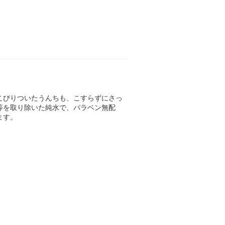
こびりついたうんちも、こすらずにさっ
等を取り除いた純水で、パラベン無配
ます。