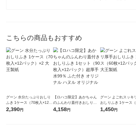
こちらの商品もおすすめ
グーン 水分たっぷりおしり
【ロハコ限定】あかちゃん
グーン よごれスッキ
ふき 1ケース（70枚入×12パ
のふんわり蓋付きおしりふ
おしりふき 1ケース（
ック）×2 大王製紙
き 1セット（90枚入×12パッ
12パック入） 大王製
2,390
4,158
1,450
円
円
円
ク）超厚手 水99％ ふた付き
オリジナル ハヌル オリジナ
ル