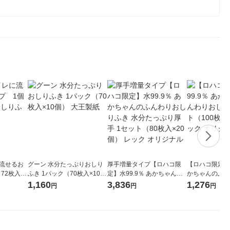
に流せるお
グーン 水分たっぷりおしり
厚手増量タイプ【ロハコ限
【ロハコ限定】水
72枚入×
ふき 1パック（70枚入×10
定】水99.9％ あかちゃんの
かちゃんのふん
個） 大王製紙
ふんわりおしりふき 水分た
ふき 1セット（1
1,160
3,836
1,276
円
円
円
っぷり厚手 1セット（80枚
個） レック オ
入×20個） レック オリジナ
ル