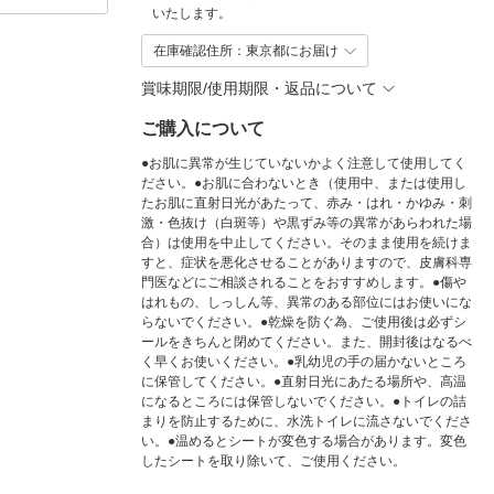
いたします。
在庫確認住所：東京都にお届け
賞味期限/使用期限・返品について
ご購入について
●お肌に異常が生じていないかよく注意して使用してく
ださい。●お肌に合わないとき（使用中、または使用し
たお肌に直射日光があたって、赤み・はれ・かゆみ・刺
激・色抜け（白斑等）や黒ずみ等の異常があらわれた場
合）は使用を中止してください。そのまま使用を続けま
すと、症状を悪化させることがありますので、皮膚科専
門医などにご相談されることをおすすめします。●傷や
はれもの、しっしん等、異常のある部位にはお使いにな
らないでください。●乾燥を防ぐ為、ご使用後は必ずシ
ールをきちんと閉めてください。また、開封後はなるべ
く早くお使いください。●乳幼児の手の届かないところ
に保管してください。●直射日光にあたる場所や、高温
になるところには保管しないでください。●トイレの詰
まりを防止するために、水洗トイレに流さないでくださ
い。●温めるとシートが変色する場合があります。変色
したシートを取り除いて、ご使用ください。