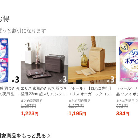
お得
買うと割引になります
感 羽つき 夜
エリス 素肌のきもち 羽つき
（セール）【ロハコ先行】
（セール）ナ
日の夜用 生理
昼用 23cm 超スリム シンプ
エリス オーガニックコット
品 ソフィ 
ット（18枚×
ルデザイン 3個(20枚×3) ナ
ン 羽つき 21cm 多い昼〜ふ
つうの日用 羽な
まとめ割適用で
まとめ割適用で
まとめ割適用で
製紙 エリエ
プキン 大王製紙 エリエール
つうの日用（22枚×3個）素
m) 1パック (
1,287円
1,257円
351円
生理用品
肌のきもち ナチュラルシリ
ニ・チャー
1,223
1,195
334
円
円
円
ーズ 生理用品
対象商品をもっと見る