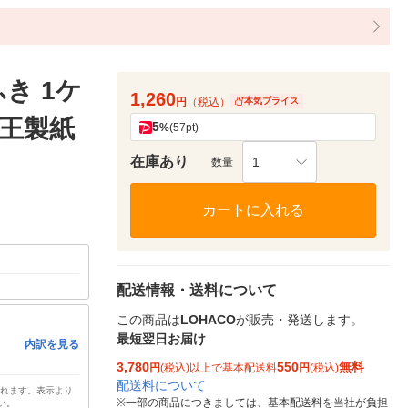
き 1ケ
1,260
円
（税込）
本気プライス
大王製紙
5
%
(57pt)
在庫あり
1
数量
カートに入れる
配送情報・送料について
この商品は
LOHACO
が販売・発送します。
最短翌日お届け
内訳を見る
3,780
550
無料
円
(税込)以上で基本配送料
円
(税込)
配送料について
されます。表示より
※
一部の商品につきましては、基本配送料を当社が負担
い。