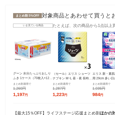
対象商品とあわせて買うと
まとめ割 5%OFF
たとえば、次の商品から1点以上
いま見ている商品
グーン 水分たっぷりおしり
（セール）エリス ショーツ
エリス 新・素肌
ふき 1ケース（70枚入×12パ
ナプキン M~L 昼・夜 長時間
用 29cm 多い
ック） 大王製紙
用 ブラックカラー 1セット
用ナプキン 1セ
まとめ割適用で
まとめ割適用で
まとめ割適用で
（4枚入×3パック） 大王製
3パック） 大王
1,260円
1,287円
1,035円
紙
ール 生理用品
1,197
1,223
984
円
円
円
【最大15％OFF】ライフステージ応援まとめ割
ほかの