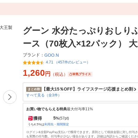
グーン 水分たっぷりおしりふ
ース（70枚入×12パック） 
ブランド：
GOO.N
4.71 （457件のレビュー）
1,260
円
（税込）
本気プライス
【最大15％OFF】ライフステージ応援まとめ割
まとめ割
すべて見る（全3件）
お買い物でもらえる特典
最大付与率11%
5
獲得
%
(57pt)
うち4.5%は
利用先・期間限定
ログイン&全額PayPay支払いで獲得できます。原則として税抜金額に対し付与
も実際の付与数、付与率が少ない場合があります。詳細は内訳からご確認くださ