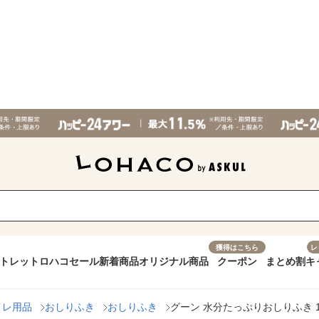
獲得はこちら
レ
トレット
ロハコセール
新着商品
オリジナル商品
クーポン
まとめ割
キ
イレ用品
おしりふき
おしりふき
グーン 水分たっぷりおしりふき 1