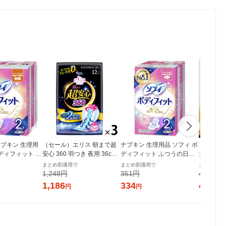
プキン 生理用
（セール）エリス 朝まで超
ナプキン 生理用品 ソフィ ボ
【ロハコ
ボディフィット ふ
安心 360 羽つき 夜用 36cm
ディフィット ふつうの日用
ガニックコ
し (210/21c
特に多い日の夜用 ナプキン
羽つき (210/21cm) 1パック
cm 多い
まとめ割適用で
まとめ割適用で
まとめ割適
28枚×2個) ユ
3個（12枚×3）大王製紙 生
(20枚×2個) ユニ・チャーム
個（22枚
1,248円
351円
432円
ム
理用品
チュラル
1,186
334
411
円
円
円