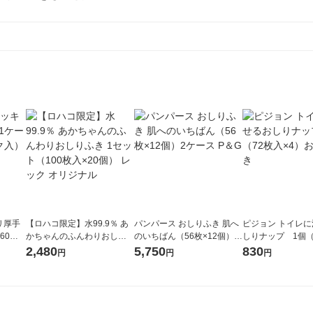
リ厚手
【ロハコ限定】水99.9％ あ
パンパース おしりふき 肌へ
ピジョン トイレ
60枚×
かちゃんのふんわりおしり
のいちばん（56枚×12個）2
しりナップ 1個（
紙
ふき 1セット（100枚入×20
ケース P＆G
4）おしりふき
2,480
5,750
830
円
円
円
個） レック オリジナル