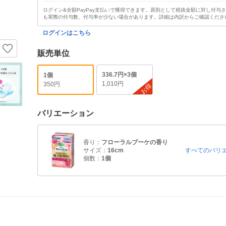
ログイン&全額PayPay支払いで獲得できます。原則として税抜金額に対し付与
も実際の付与数、付与率が少ない場合があります。詳細は内訳からご確認くださ
ログインはこちら
販売単位
336.7円×3個
1個
1,010円
350円
お得
バリエーション
香り：
フローラルブーケの香り
サイズ：
16cm
すべてのバリ
個数：
1個