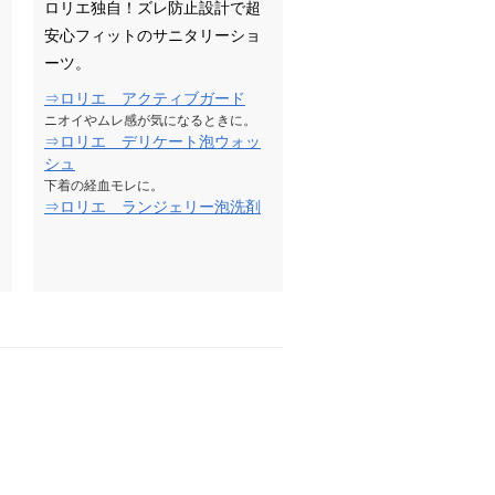
ロリエ独自！ズレ防止設計で超
安心フィットのサニタリーショ
ーツ。
⇒ロリエ アクティブガード
ニオイやムレ感が気になるときに。
⇒ロリエ デリケート泡ウォッ
シュ
下着の経血モレに。
⇒ロリエ ランジェリー泡洗剤