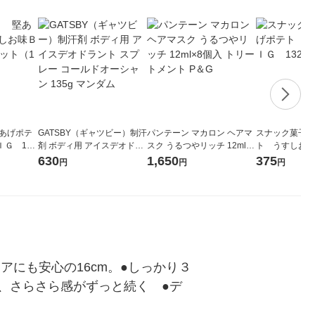
あげポテ
GATSBY（ギャツビー）制汗
パンテーン マカロン ヘアマ
スナック菓子
Ｇ 132
剤 ボディ用 アイスデオドラ
スク うるつやリッチ 12ml×8
ト うすしお味
）
ント スプレー コールドオー
個入 トリートメント P＆G
g 1個
630
1,650
375
円
円
円
シャン 135g マンダム
にも安心の16cm。●しっかり３
、さらさら感がずっと続く　●デ