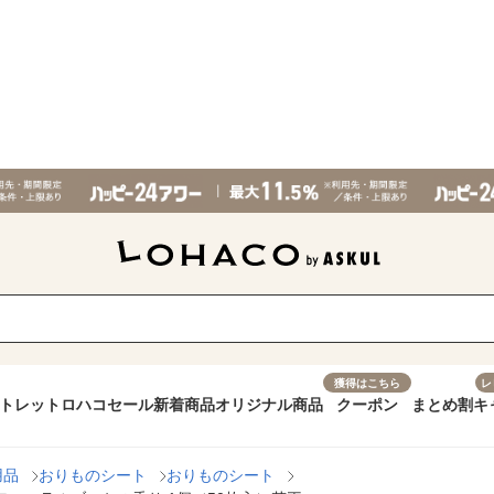
獲得はこちら
レ
トレット
ロハコセール
新着商品
オリジナル商品
クーポン
まとめ割
キ
用品
おりものシート
おりものシート