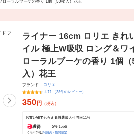
 フローラルブーケの香り 1個（50枚入）花王
ライナー 16cm ロリエ きれ
イル 極上W吸収 ロング＆ワ
ローラルブーケの香り 1個（
入）花王
ロリエ
ブランド：
4.71 （28件のレビュー）
350
円
（税込）
お買い物でもらえる特典
最大付与率11%
5
獲得
%
(15pt)
うち4.5%は
利用先・期間限定