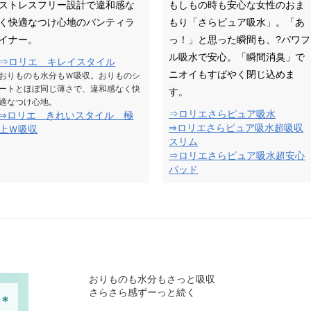
ストレスフリー設計で違和感な
もしもの時も安心な女性のおま
く快適なつけ心地のパンティラ
もり「さらピュア吸水」。「あ
イナー。
っ！」と思った瞬間も、?パワフ
ル吸水で安心。「瞬間消臭」で
⇒ロリエ キレイスタイル
ニオイもすばやく閉じ込めま
おりものも水分もＷ吸収。おりものシ
ートとほぼ同じ薄さで、違和感なく快
す。
適なつけ心地。
⇒ロリエさらピュア吸水
⇒ロリエ きれいスタイル 極
⇒ロリエさらピュア吸水超吸収
上Ｗ吸収
スリム
⇒ロリエさらピュア吸水超安心
パッド
おりものも水分もさっと吸収
さらさら感ずーっと続く