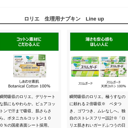
ロリエ 生理用ナプキン Line up
瞬間吸収のロリエ。デリケート
瞬間吸収のロリエ。極うすなの
な肌にもやわらか。ピュアコッ
に頼れる２倍吸収※ ベタつ
トンで汗まで吸収、肌さらさ
き、ゴワつき、ムレなしへ。独
ら。ボタニカルコットン１０
自のストレスフリー設計※「ロ
０％の国産表面シート採用。
リエ肌きれいガードふつうの日