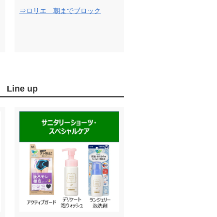
⇒ロリエ 朝までブロック
ne up