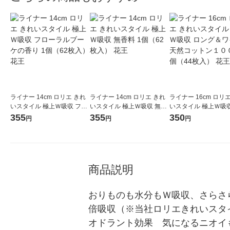
ライナー 14cm ロリエ きれ
ライナー 14cm ロリエ きれ
ライナー 16cm ロリ
いスタイル 極上Ｗ吸収 フロ
いスタイル 極上Ｗ吸収 無香
いスタイル 極上Ｗ吸収
ーラルブーケの香り 1個（6
料 1個（62枚入） 花王
グ＆ワイド 天然コッ
355
355
350
円
円
円
2枚入） 花王
００％ 1個（44枚入）
商品説明
おりものも水分もＷ吸収、さらさら
倍吸収（※当社ロリエきれいスタ
オドラント効果　気になるニオイ