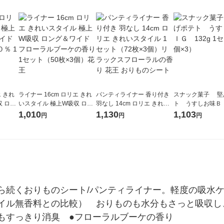
エ きれ
ライナー 16cm ロリエ きれ
パンティライナー 香り付き
スナック菓子 堅
 ロン
いスタイル 極上W吸収 ロン
羽なし 14cm ロリエ きれい
ト うすしお味ＢＩ
トン１
グ＆ワイド フローラルブー
スタイル 1セット（72枚×3
g 1セット（1個×3
1,010
1,130
1,103
円
円
円
 花王
ケの香り 1セット（50枚×3
個）リラックスフローラル
個）花王
の香り 花王 おりものシート
続くおりものシート/パンティライナー。軽度の吸水ケア
イル無香料との比較）　おりものも水分もさっと吸収し
もすっきり消臭　●フローラルブーケの香り