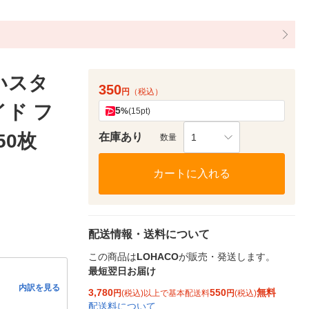
いスタ
350
円
（税込）
イド フ
5
%
(15pt)
50枚
在庫あり
1
数量
カートに入れる
配送情報・送料について
この商品は
LOHACO
が販売・発送します。
最短翌日お届け
内訳を見る
3,780
550
無料
円
(税込)以上で基本配送料
円
(税込)
配送料について