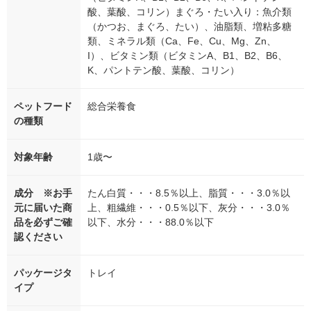
酸、葉酸、コリン）まぐろ・たい入り：魚介類
（かつお、まぐろ、たい）、油脂類、増粘多糖
類、ミネラル類（Ca、Fe、Cu、Mg、Zn、
I）、ビタミン類（ビタミンA、B1、B2、B6、
K、パントテン酸、葉酸、コリン）
ペットフード
総合栄養食
の種類
対象年齢
1歳〜
成分 ※お手
たん白質・・・8.5％以上、脂質・・・3.0％以
元に届いた商
上、粗繊維・・・0.5％以下、灰分・・・3.0％
品を必ずご確
以下、水分・・・88.0％以下
認ください
パッケージタ
トレイ
イプ