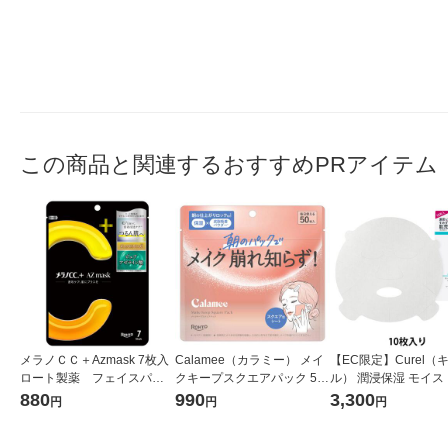
この商品と関連するおすすめPRアイテム
メラノＣＣ＋Azmask 7枚入
Calamee（カラミー） メイ
【EC限定】Curel（
ロート製薬 フェイスパッ
クキープスクエアパック 50
ル） 潤浸保湿 モイス
ク 美白 ピュアビタミンC
枚入 1個 ロート製薬 部分
アシートマスク 10枚
880
990
3,300
円
円
円
用パック