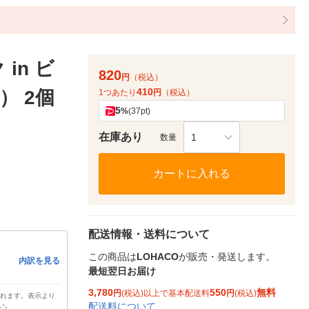
in ビ
820
円
（税込）
410
） 2個
1つあたり
円
（税込）
5
%
(37pt)
在庫あり
1
数量
カートに入れる
配送情報・送料について
この商品は
LOHACO
が販売・発送します。
内訳を見る
最短翌日お届け
3,780
550
無料
円
(税込)以上で基本配送料
円
(税込)
されます。表示より
配送料について
い。