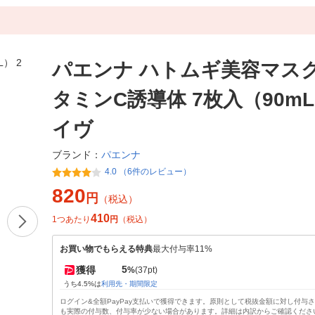
パエンナ ハトムギ美容マスク 
タミンC誘導体 7枚入（90mL
イヴ
パエンナ
ブランド：
4.0 （6件のレビュー）
820
円
（税込）
410
1つあたり
円
（税込）
お買い物でもらえる特典
最大付与率11%
5
獲得
%
(37pt)
うち4.5%は
利用先・期間限定
ログイン&全額PayPay支払いで獲得できます。原則として税抜金額に対し付与
も実際の付与数、付与率が少ない場合があります。詳細は内訳からご確認くださ