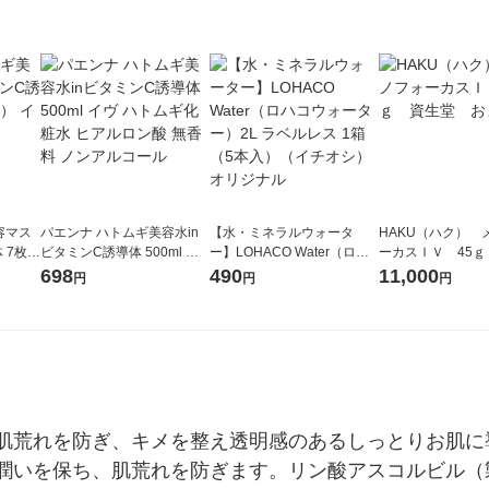
容マス
パエンナ ハトムギ美容水in
【水・ミネラルウォータ
HAKU（ハク） 
体 7枚入
ビタミンC誘導体 500ml イ
ー】LOHACO Water（ロハ
ーカスＩＶ 45ｇ
ヴ ハトムギ化粧水 ヒアルロ
コウォーター）2L ラベルレ
堂 おまけ付き
698
490
11,000
円
円
円
ン酸 無香料 ノンアルコール
ス 1箱（5本入）（イチオ
シ） オリジナル
肌荒れを防ぎ、キメを整え透明感のあるしっとりお肌に
潤いを保ち、肌荒れを防ぎます。リン酸アスコルビル（