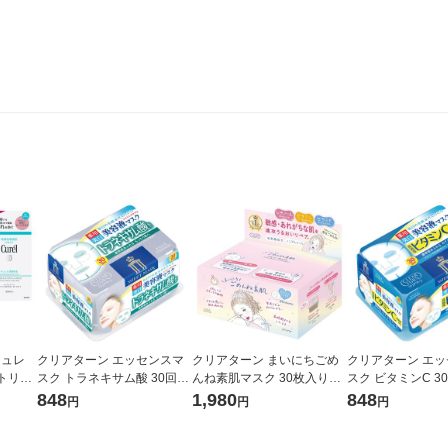
キュレ
クリアターン エッセンスマ
クリアターン まいにちごめ
クリアターン エ
トリペ
スク トラネキサム酸 30回分
んね素肌マスク 30枚入り
スク ビタミンC 3
 花王
大容量 フェイス コーセーコ
コーセーコスメポート
量 しみ そばかす 
848
1,980
848
円
円
円
スメポート