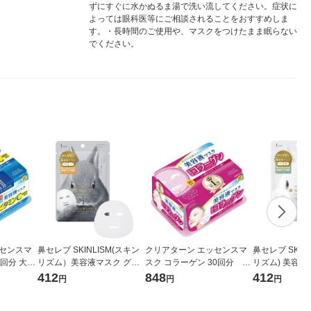
ずにすぐに水かぬるま湯で洗い流してください。症状に
よっては眼科医等にご相談されることをおすすめしま
す。・長時間のご使用や、マスクをつけたまま眠らない
でください。
ッセンスマ
鼻セレブ SKINLISM(スキン
クリアターン エッセンスマ
鼻セレブ SKIN
0回分 大容
リズム）美容液マスク グレ
スク コラーゲン 30回分 大
リズム) 美容液
美白
ー 高保湿 ハリ 敏感肌用 保
容量 ハリ 美容液 コーセー
保湿 低刺激 敏
412
848
412
円
円
円
湿 シートマスク 1枚 フェイ
コスメポート
シートマスク 1
スマスク
マスク