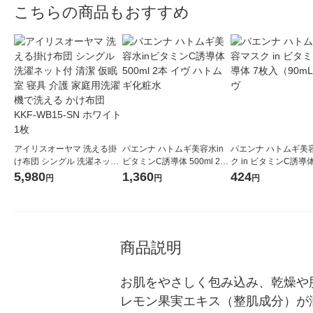
こちらの商品もおすすめ
アイリスオーヤマ 洗える掛
パエンナ ハトムギ美容水in
パエンナ ハトムギ美
け布団 シングル 洗濯ネット
ビタミンC誘導体 500ml 2本
ク in ビタミンC誘導
付 清潔 仮眠室 寝具 介護 家
イヴ ハトムギ化粧水
（90mL） イヴ
5,980
1,360
424
円
円
円
庭用洗濯機で洗える かけ布
団 KKF-WB15-SN ホワイト
1枚
商品説明
お肌をやさしく包み込み、乾燥や
レモン果実エキス（整肌成分）が