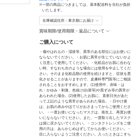
※
一部の商品につきましては、基本配送料を当社が負担
いたします。
在庫確認住所：東京都にお届け
賞味期限/使用期限・返品について
ご購入について
・傷やはれもの・湿疹等、異常のある部位にはお使いに
ならないでください。・お肌に異常が生じていないかよ
く注意して使用してください。・化粧品がお肌に合わな
い時、すなわち次のような場合には使用を中止してくだ
さい。そのまま化粧品類の使用を続けますと、症状を悪
化させることがありますので、皮膚科専門医等にご相談
されることをおすすめします。(1)使用中、赤味・は
れ・かゆみ・刺激、色抜け(白斑等)や黒ずみ等の異常が
あらわれた場合。(2)使用したお肌に、直射日光があた
って上記のような異常があらわれた場合。・日やけ後
は、お肌の赤みやほてりがおさまってからご使用くださ
い。・一度お使いになったマスクは、衛生上、再度お使
いにならないでください。また、一度取り出したマスク
は袋に戻さないでください。・コンタクトレンズをご使
用の方は、あらかじめはずしてからお使いください。・
目に入らないようご注意ください。入ったときはこすら