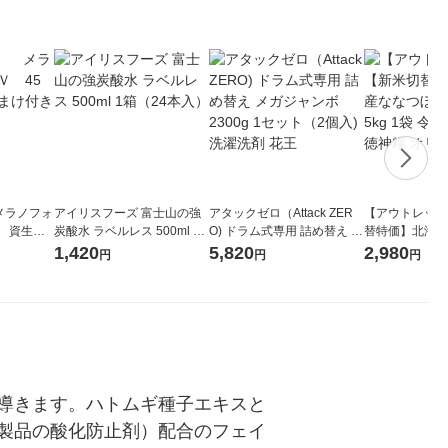
メラノフォ
アイリスフーズ 富士山の強
アタックゼロ（Attack ZER
【アウトレット
 資生
炭酸水 ラベルレス 500ml 1
O) ドラム式専用 詰め替え メ
替特価】北海道
箱（24本入）
ガジャンボ 2300g 1セット
し 無洗米 5kg
1,420
5,820
2,980
円
円
円
（2個入) 洗濯洗剤 花王
米 木徳神糧 オ
導きます。ハトムギ種子エキスと
製品の酸化防止剤）配合のフェイ