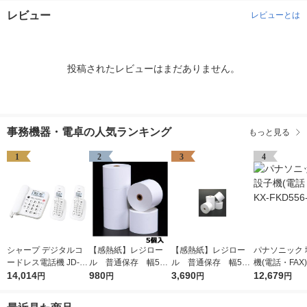
レビュー
レビューとは
投稿されたレビューはまだありません。
事務機器・電卓の人気ランキング
もっと見る
1
2
3
4
シャープ デジタルコ
【感熱紙】レジロー
【感熱紙】レジロー
パナソニック 
ードレス電話機 JD-G
ル 普通保存 幅58
ル 普通保存 幅58
機(電話・FAX) 
33-CW 1台
14,014
ｍｍ×外径80ｍｍ 1
980
ｍｍ×外径80ｍｍ 1
3,690
D556-W 1台
12,679
円
円
円
円
パック（5巻入） オリ
箱（20巻入） オリジ
ジナル
ナル