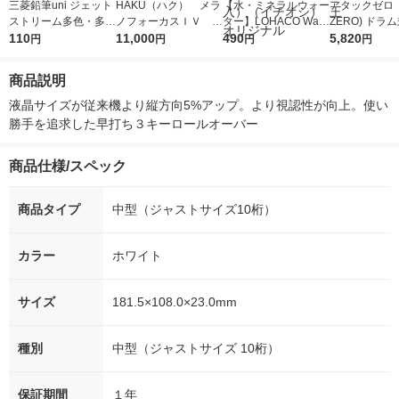
三菱鉛筆uni ジェット
HAKU（ハク） メラ
【水・ミネラルウォー
アタックゼロ（A
ストリーム多色・多機
ノフォーカスＩＶ 4
ター】LOHACO Wate
ZERO) ドラ
能用替芯 紙パッケー
110
5ｇ 資生堂 おまけ
11,000
r（ロハコウォータ
490
詰め替え メガ
5,820
円
円
円
円
ジ 0.5ｍｍ 赤 SXR
付き
ー）2L ラベルレス 1
ボ 2300g 1
8005K.15 1本
箱（5本入）（イチオ
個入) 洗濯洗剤
商品説明
シ） オリジナル
液晶サイズが従来機より縦方向5%アップ。より視認性が向上。使い
勝手を追求した早打ち３キーロールオーバー
商品仕様/スペック
商品タイプ
中型（ジャストサイズ10桁）
カラー
ホワイト
サイズ
181.5×108.0×23.0mm
種別
中型（ジャストサイズ 10桁）
保証期間
１年