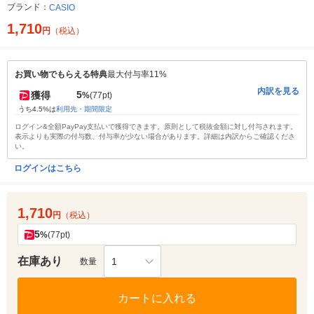
ブランド：
CASIO
1,710
円
（税込）
お買い物でもらえる特典
最大付与率11%
内訳を見る
5
獲得
%
(77pt)
うち4.5%は
利用先・期間限定
ログイン&全額PayPay支払いで獲得できます。原則として税抜金額に対し付与されます。
表示よりも実際の付与数、付与率が少ない場合があります。詳細は内訳からご確認くださ
い。
ログインはこちら
1,710
円
（税込）
5
%
(77pt)
在庫あり
1
数量
カートに入れる