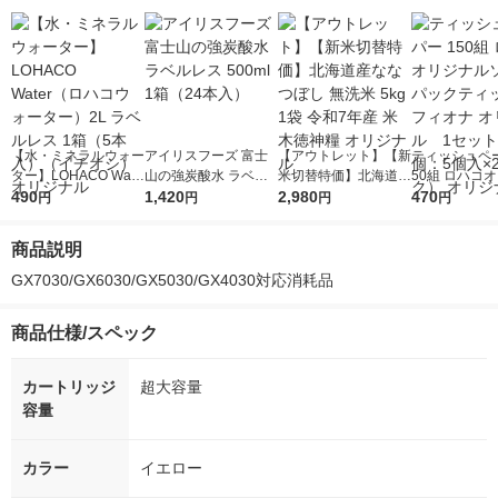
【水・ミネラルウォー
アイリスフーズ 富士
【アウトレット】【新
ティッシュペー
ター】LOHACO Wate
山の強炭酸水 ラベル
米切替特価】北海道産
50組 ロハコ
r（ロハコウォータ
490
レス 500ml 1箱（24
1,420
ななつぼし 無洗米 5k
2,980
ルソフトパッ
470
円
円
円
円
ー）2L ラベルレス 1
本入）
g 1袋 令和7年産 米 木
シュ フィオナ
箱（5本入）（イチオ
徳神糧 オリジナル
ナル 1セット
商品説明
シ） オリジナル
個：5個入×2
オリジナル
GX7030/GX6030/GX5030/GX4030対応消耗品
商品仕様/スペック
カートリッジ
超大容量
容量
カラー
イエロー