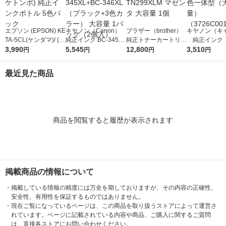
エプソン (EPSON) KE
キヤノン（Canon）
ブラザー（brother）
キヤノン（キ
TA-5CL(ケンダマ)/ (タ
純正インク BC-345XL
純正トナーカートリッ
純正インク B
ケトンボ) 純正インク
3,990
+BC-346XL （ブラッ
5,545
ジ TN299XLM マゼン
12,800
1XL 3色一
3,510
円
円
円
円
ボトル 5色パック
ク+3色カラー） 大容
タ 大容量 1個
容量） （372
量 1パック（2個入）
1）
最近見た商品
商品を閲覧すると履歴が表示されます
掲載商品の情報について
・
掲載している情報の精度には万全を期しておりますが、その内容の正確性、
安全性、有用性を保証するものではありません。
・
現在ご覧になっているページは、この商品を取り扱うストアによって運営さ
れています。ページに記載されている内容や商品、ご購入に関するご質問
は、直接各ストアにお問い合わせください。