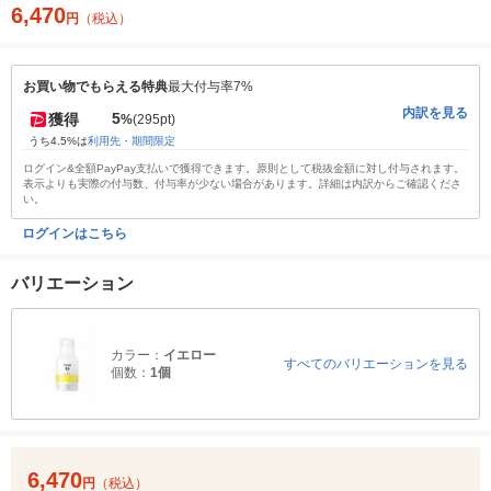
6,470
円
（税込）
お買い物でもらえる特典
最大付与率7%
内訳を見る
5
獲得
%
(295pt)
うち4.5%は
利用先・期間限定
ログイン&全額PayPay支払いで獲得できます。原則として税抜金額に対し付与されます。
表示よりも実際の付与数、付与率が少ない場合があります。詳細は内訳からご確認くださ
い。
ログインはこちら
バリエーション
カラー：
イエロー
すべてのバリエーションを見る
個数：
1個
6,470
円
（税込）