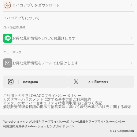
ロハコアプリをダウンロード
ロハコアプリについて
ロハコ公式LINE
お得な最新情報をLINEでお届けします
ニュースレター
お得な最新情報をメールでお届けします
Instagram
X（旧Twitter）
ご利用上の注意
LOHACOプライバシーポリシー
カスタマーハラスメントに対する基本方針
ご利用規約
アスクルのサイバーセキュリティ
特定商取引法に基づく表記
酒類販売管理者標識の掲示
古物営業法に基づく表記
医薬品の販売に関する表示
Yahoo!ショッピング
LINEヤフープライバシーポリシー
LINEヤフープライバシーセンター
利用規約
免責事項
Yahoo!ショッピングガイドライン
© LY Corporation