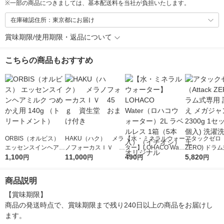
※
一部の商品につきましては、基本配送料を当社が負担いたします。
在庫確認住所：東京都にお届け
賞味期限/使用期限・返品について
こちらの商品もおすすめ
ORBIS（オルビス）
HAKU（ハク） メラ
【水・ミネラルウォー
アタックゼロ（A
エッセンスインヘアミ
ノフォーカスＩＶ 4
ター】LOHACO Wate
ZERO) ドラ
ルク つめかえ用 140g
1,100
5ｇ 資生堂 おまけ
11,000
r（ロハコウォータ
490
詰め替え メガ
5,820
円
円
円
円
（トリートメント）
付き
ー）2L ラベルレス 1
ボ 2300g 1
箱（5本入）（イチオ
個入) 洗濯洗剤
商品説明
シ） オリジナル
【賞味期限】

商品の発送時点で、賞味期限まで残り240日以上の商品をお届けし
ます。
