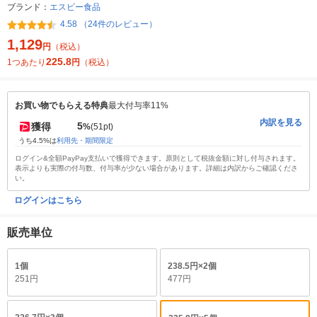
ブランド：
エスビー食品
4.58 （24件のレビュー）
1,129
円
（税込）
225.8
1つあたり
円
（税込）
お買い物でもらえる特典
最大付与率11%
内訳を見る
5
獲得
%
(51pt)
うち4.5%は
利用先・期間限定
ログイン&全額PayPay支払いで獲得できます。原則として税抜金額に対し付与されます。
表示よりも実際の付与数、付与率が少ない場合があります。詳細は内訳からご確認くださ
い。
ログインはこちら
販売単位
1個
238.5円×2個
251円
477円