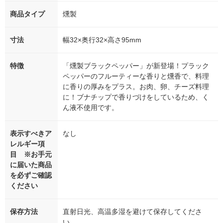
商品タイプ
燻製
寸法
幅32×奥行32×高さ95mm
特徴
「燻製ブラックペッパー」が新登場！プラック
ペッパーのフルーティーな香りと燻香で、料理
に香りの厚みをプラス。お肉、卵、チーズ料理
に！ブナチップで香りづけをしているため、く
ん液不使用です。
表示すべきア
なし
レルギー項
目 ※お手元
に届いた商品
を必ずご確認
ください
保存方法
直射日光、高温多湿を避けて保存してくださ
い。