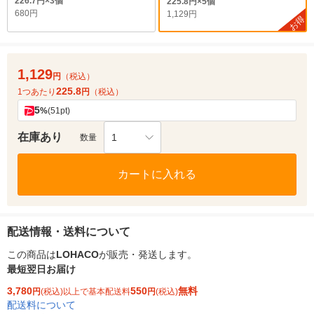
226.7円×3個
225.8円×5個
680円
1,129円
お得
1,129
円
（税込）
225.8
1つあたり
円
（税込）
5
%
(51pt)
在庫あり
1
数量
カートに入れる
配送情報・送料について
この商品は
LOHACO
が販売・発送します。
最短翌日お届け
3,780
550
無料
円
(税込)以上で基本配送料
円
(税込)
配送料について