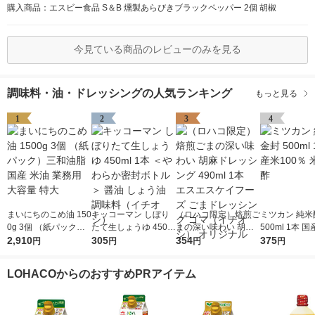
購入商品：エスビー食品 S＆B 燻製あらびきブラックペッパー 2個 胡椒
今見ている商品のレビューのみを見る
調味料・油・ドレッシングの人気ランキング
もっと見る
1
2
3
4
まいにちのこめ油 150
キッコーマン しぼり
（ロハコ限定）焙煎ご
ミツカン 純米
0g 3個 （紙パック）
たて生しょうゆ 450m
まの深い味わい 胡麻
500ml 1本 国
三和油脂 国産 米油 業
2,910
l 1本 ＜やわらか密封
305
ドレッシング 490ml 1
354
0％ 米酢 食酢
375
円
円
円
円
務用 大容量 特大
ボトル＞ 醤油 しょう
本 エスエスケイフー
油 調味料（イチオ
ズ ごまドレッシング
LOHACOからのおすすめPRアイテム
シ）
ゴマ（イチオシ） オ
リジナル