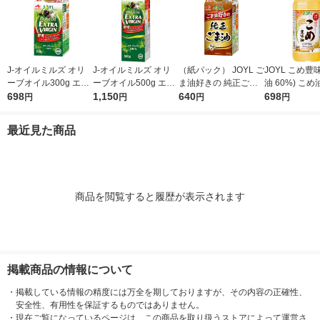
J-オイルミルズ オリ
J-オイルミルズ オリ
（紙パック） JOYL ご
JOYL こめ豊味
ーブオイル300g エキ
ーブオイル500g エキ
ま油好きの 純正ごま
油 60%) こめ油 ブレ
ストラバージン スペ
698
ストラバージン スペ
1,150
油 300g 1本 味の素 J-
640
ンド 味の素 J
698
円
円
円
円
イン産オリーブ100%
イン産オリーブ100%
オイルミルズ
ミルズ 900g 
1本（紙パック） JOY
1本（紙パック） JOY
本
最近見た商品
L
L
商品を閲覧すると履歴が表示されます
掲載商品の情報について
・
掲載している情報の精度には万全を期しておりますが、その内容の正確性、
安全性、有用性を保証するものではありません。
・
現在ご覧になっているページは、この商品を取り扱うストアによって運営さ