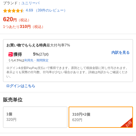
ブランド：
ユニリーバ
4.69 （39件のレビュー）
620
円
（税込）
310
1つあたり
円
（税込）
お買い物でもらえる特典
最大付与率7%
内訳を見る
5
獲得
%
(27pt)
うち4.5%は
利用先・期間限定
ログイン&全額PayPay支払いで獲得できます。原則として税抜金額に対し付与されます。
表示よりも実際の付与数、付与率が少ない場合があります。詳細は内訳からご確認くださ
い。
ログインはこちら
販売単位
1個
310円×2個
320円
620円
お得