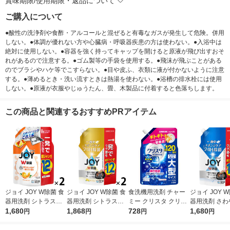
賞味期限/使用期限・返品について
ご購入について
●酸性の洗浄剤や食酢・アルコールと混ぜると有毒なガスが発生して危険。併用
しない。●体調が優れない方や心臓病・呼吸器疾患の方は使わない。●入浴中は
絶対に使用しない。●容器を強く持ってキャップを開けると原液が飛び出すおそ
れがあるので注意する。●ゴム製等の手袋を使用する。●飛沫が飛ぶことがある
のでブラシやハケ等でこすらない。●目や皮ふ、衣類に液が付かないように注意
する。●薄めるとき・洗い流すときは熱湯を使わない。●浴槽の排水栓には使用
しない。●原液が衣服やじゅうたん、畳、木製品に付着すると色落ちします。
この商品と関連するおすすめPRアイテム
ジョイ JOY W除菌 食
ジョイ JOY W除菌 食
食洗機用洗剤 チャー
ジョイ JOY 
器用洗剤 シトラスオ
器用洗剤 シトラスレ
ミー クリスタ クリア
器用洗剤 さわ
レンジの香り 詰め替
1,680
モンの香り 詰め替え
1,868
EXジェル スイートオ
728
香 詰め替え 
1,680
円
円
円
円
え 超ジャンボ 1550m
超ジャンボ 1550mL 1
レンジの香り 詰め替
ボ 1550mL 
L 1セット（1個×2）
セット（1個×2） P＆
え 大型 660g ライオ
（1個×2） P