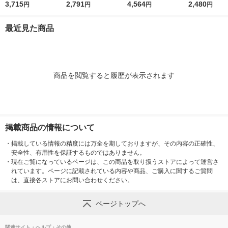
め替え 特大 2000mL
3,715
無香料 詰め替え 1500
2,791
ーラルソープの香り
4,564
め替え 超特大 
2,480
円
円
円
円
1セット(1個×2) 柔軟
ml 1セット（2個入）
詰め替え 超特大 4500
L 1セット（1
剤 NSファーファ
柔軟剤 NSファーフ
mL 1セット（1個×2）
柔軟剤 P＆G
最近見た商品
ァ・ジャパン
柔軟剤 NSファーファ
・ジャパン
商品を閲覧すると履歴が表示されます
掲載商品の情報について
・
掲載している情報の精度には万全を期しておりますが、その内容の正確性、
安全性、有用性を保証するものではありません。
・
現在ご覧になっているページは、この商品を取り扱うストアによって運営さ
れています。ページに記載されている内容や商品、ご購入に関するご質問
は、直接各ストアにお問い合わせください。
ページトップへ
関連サイト・ヘルプ・その他