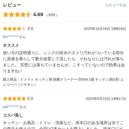
レビュー
レビューとは
4.69
（39件）
4.0
2025年10月18日 19時18分
kei********
さん
オススメ
使い方の説明通りに、シンクの排水のヌメリ汚れがついている部分
に原液を垂らして数分放置して流したら、それなりには汚れが落ち
ました。 完璧には落ちていませんが、こすっていないので効果はあ
りますね！
購入商品：ドメスト キッチン用 除菌クリーナー 500ml 1個 キッチン漂白剤 ユ
ニリーバ（イチオシ）
5.0
2025年8月15日 14時17分
arb********
さん
コスパ良し
キッチン・お風呂・トイレ・洗面など、排水口のある場所は全てこ
の商品を使うので、今回は2本セットを購入しました。 排水口にピ