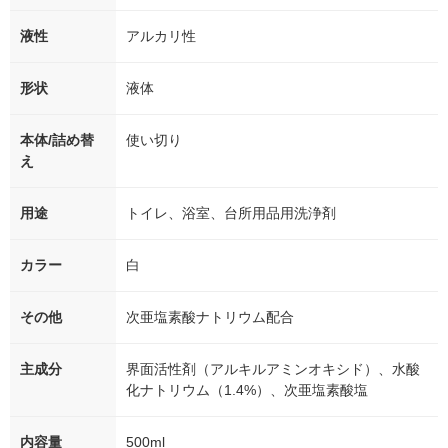
液性
アルカリ性
形状
液体
本体/詰め替
使い切り
え
用途
トイレ、浴室、台所用品用洗浄剤
カラー
白
その他
次亜塩素酸ナトリウム配合
主成分
界面活性剤（アルキルアミンオキシド）、水酸
化ナトリウム（1.4%）、次亜塩素酸塩
内容量
500ml