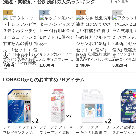
洗濯・柔軟剤・台所洗剤の人気ランキング
もっと見る
1
2
3
4
【アウトレット】レノ
キッチン泡ハイター
さらさ 洗濯洗剤 液体
アタックゼロ（A
アハピネス夢ふわタッ
ハンディスプレー 付
ほのかでやさしい柑橘
ZERO) ドラ
チウォームコットン＆
796
替用400mL 1セット
1,000
系の香り 詰め替え ウ
2,480
詰め替え メガ
5,820
円
円
円
円
すずらんの香り 特
（1個×4） 花王
ルトラジャンボ 1490
ボ 2300g 1
大 1セット（1個×
g 1セット（1個×2）
個入) 洗濯洗剤
LOHACOからのおすすめPRアイテム
2） 柔軟剤 P＆Gジ
P＆G
ャパン合同会社
ファーファ ファイン
ファーファ フリー＆
ファーファ ストーリ
レノア 超消臭1
フレグランス オム 詰
フリーアンド 柔軟剤
ー そらのお散歩 フロ
スポーツ シト