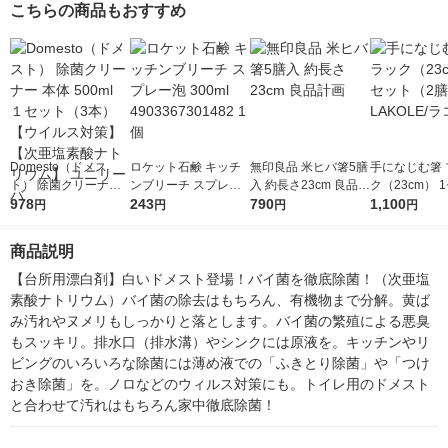
こちらの商品もおすすめ
P＆G
G
ン
Domesto（ドメス
ロケット石鹸 キッチ
無印良品 米ヒバ箸5膳
手になじむ箸 
ト） 除菌クリーナー
ンブリーチ スプレー
入 約長さ23cm 良品計
ク（23cm） 
本体 500ml １セット
978
泡 300ml 490336730
243
画
790
（2膳） LAKO
1,100
円
円
円
円
（3本） 【ウイルス対
1482 1個
レ
策】【次亜塩素酸ナト
商品説明
リウム】 ユニリーバ
【台所用漂白剤】白いドメスト登場！バイ菌を徹底除菌！（次亜塩
素酸ナトリウム）バイ菌の除去はもちろん、有機物まで分解。黄ば
み汚れやヌメリもしっかりと落とします。バイ菌の繁殖による悪臭
もスッキリ。排水口（排水溝）やシンクには原液を。キッチンやリ
ビングのいろいろな除菌には薄め液での「ふきとり除菌」や「つけ
おき除菌」を。ノロなどのウィルス対策にも。トイレ用のドメスト
と合わせて汚れはもちろん家中徹底除菌！