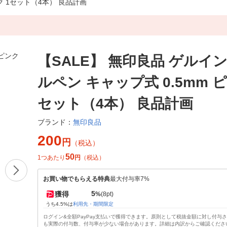
ク 1セット（4本） 良品計画
【SALE】 無印良品 ゲルイ
ルペン キャップ式 0.5mm ピ
セット（4本） 良品計画
無印良品
ブランド：
200
円
（税込）
50
1つあたり
円
（税込）
お買い物でもらえる特典
最大付与率7%
5
獲得
%
(8pt)
うち4.5%は
利用先・期間限定
ログイン&全額PayPay支払いで獲得できます。原則として税抜金額に対し付与
も実際の付与数、付与率が少ない場合があります。詳細は内訳からご確認くださ