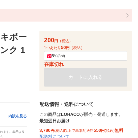
ンキボー
200
円
（税込）
50
ンク 1
1つあたり
円
（税込）
5
%
(8pt)
在庫切れ
カートに入れる
配送情報・送料について
この商品は
LOHACO
が販売・発送します。
内訳を見る
最短翌日お届け
3,780
550
無料
円
(税込)以上で基本配送料
円
(税込)
されます。表示より
配送料について
い。