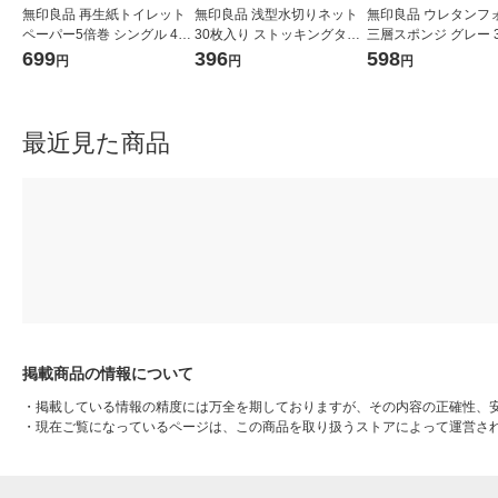
無印良品 再生紙トイレット
無印良品 浅型水切りネット
無印良品 ウレタンフ
ペーパー5倍巻 シングル 4個
30枚入り ストッキングタイ
三層スポンジ グレー 
入り 1個あたり長さ250m 良
プ 1セット（4袋） 良品計画
約幅6×奥行12×厚さ3.5
699
396
598
円
円
円
品計画
（イチオシ）
セット（1袋（3個入）
良品計画（イチオシ
最近見た商品
掲載商品の情報について
・
掲載している情報の精度には万全を期しておりますが、その内容の正確性、
・
現在ご覧になっているページは、この商品を取り扱うストアによって運営さ