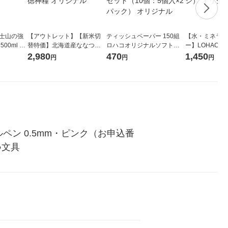
富士山の強
【アウトレット】【新米切
ティッシュペーパー 150組
【水・ミネラル
00ml 1
替特価】北海道産ななつぼ
ロハコオリジナルソフトパ
ー】LOHACO Wa
し 無洗米 5kg 1袋 令和7年産
ックティッシュ フィオナ オ
1箱（20本入
2,980
470
1,450
円
円
円
米 木徳神糧 オリジナル
リジナル 1セット（10個：
（イチオシ） 
5個入×2パック） オリジナ
ル
ン 0.5mm・ピンク（お申込番
●文具