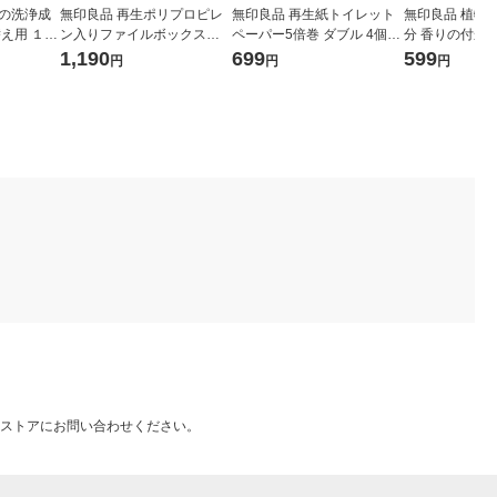
来の洗浄成
無印良品 再生ポリプロピレ
無印良品 再生紙トイレット
無印良品 植物
替え用 １０
ン入りファイルボックスス
ペーパー5倍巻 ダブル 4個入
分 香りの付か
タンダード Ａ４用 約幅２５
り 1個あたり長さ125m 良品
替え用 １０５
1,190
699
599
円
円
円
×奥行３２×高さ２４ｃｍ ホ
計画
画
ワイトグレー 良品計画
ストアにお問い合わせください。