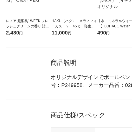
レノア 超消臭1WEEK フレ
HAKU（ハク） メラノフォ
【水・ミネラルウォ
ッシュグリーンの香り 詰め
ーカスＩＶ 45ｇ 資生
ー】LOHACO Wate
替え 超特大 1380mL 1セッ
堂 おまけ付き
コウォーター）2L ラ
2,480
11,000
490
円
円
円
ト（1個×2） 柔軟剤 P＆G
ス 1箱（5本入）（イ
シ） オリジナル
商品説明
オリジナルデザインでボールペン 
号：P249958、メーカー品番：0
商品仕様/スペック