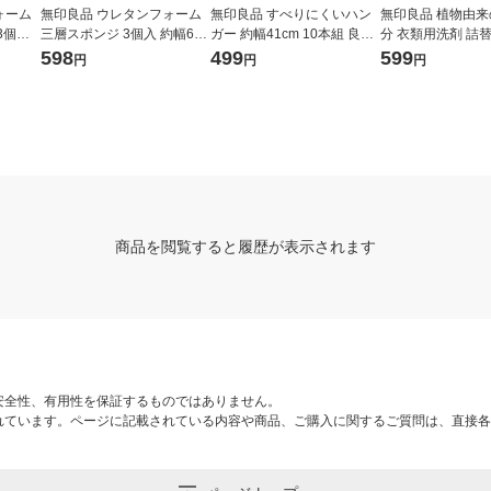
ォーム
無印良品 ウレタンフォーム
無印良品 すべりにくいハン
無印良品 植物由
3個入
三層スポンジ 3個入 約幅6×
ガー 約幅41cm 10本組 良品
分 衣類用洗剤 詰
cm 1
奥行12×高さ3.5cm 1セット
計画
５０ｍｌ 良品計画
598
499
599
円
円
円
×2）
（1袋（3個入）×2） 良品計
）
画（イチオシ）（イチオ
シ）
商品を閲覧すると履歴が表示されます
安全性、有用性を保証するものではありません。
れています。ページに記載されている内容や商品、ご購入に関するご質問は、直接各