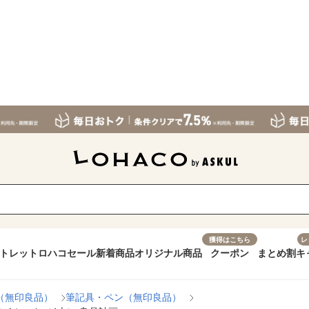
獲得はこちら
レ
トレット
ロハコセール
新着商品
オリジナル商品
クーポン
まとめ割
キ
（無印良品）
筆記具・ペン（無印良品）