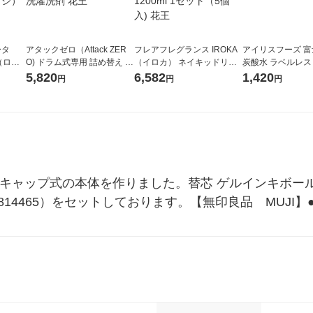
ータ
アタックゼロ（Attack ZER
フレアフレグランス IROKA
アイリスフーズ 
r（ロハ
O) ドラム式専用 詰め替え メ
（イロカ） ネイキッドリリ
炭酸水 ラベルレス 5
ベルレ
ガジャンボ 2300g 1セット
ーの香り 柔軟剤 詰め替え 超
箱（24本入）
5,820
6,582
1,420
円
円
円
チオ
（2個入) 洗濯洗剤 花王
特大 1200ml 1セット（5個
入) 花王
キャップ式の本体を作りました。替芯 ゲルインキボールペ
2814465）をセットしております。【無印良品　MUJI】