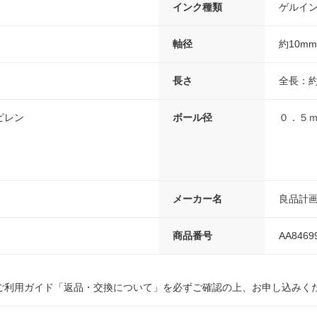
インク種類
ゲルイ
軸径
約10mm
長さ
全長：約
ピレン
ボール径
０．５
メーカー名
良品計
商品番号
AA8469
ご利用ガイド「返品・交換について」を必ずご確認の上、お申し込みく