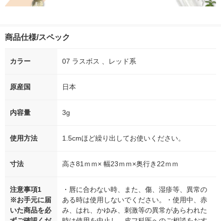
商品仕様/スペック
カラー
07 ラスボス 、レッド系
原産国
日本
内容量
3g
使用方法
1.5cmほど繰り出してお使いください。
寸法
高さ81ｍｍ× 幅23ｍｍ×奥行き22ｍｍ
注意事項1
・唇に合わない時、また、傷、湿疹等、異常の
※お手元に届
ある時は使用しないでください。・使用中、赤
いた商品を必
み、はれ、かゆみ、刺激等の異常があらわれた
ずご確認くだ
時は使用を中止し、皮フ科医へのご相談をおす