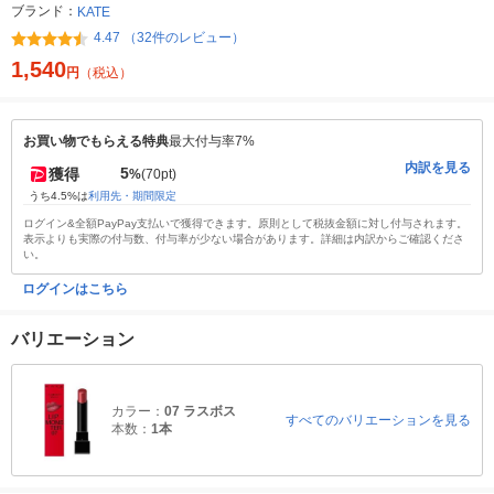
ブランド：
KATE
4.47 （32件のレビュー）
1,540
円
（税込）
お買い物でもらえる特典
最大付与率7%
内訳を見る
5
獲得
%
(70pt)
うち4.5%は
利用先・期間限定
ログイン&全額PayPay支払いで獲得できます。原則として税抜金額に対し付与されます。
表示よりも実際の付与数、付与率が少ない場合があります。詳細は内訳からご確認くださ
い。
ログインはこちら
バリエーション
カラー：
07 ラスボス
すべてのバリエーションを見る
本数：
1本