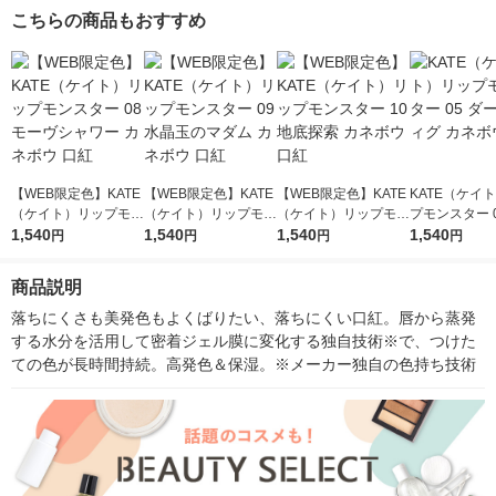
こちらの商品もおすすめ
【WEB限定色】KATE
【WEB限定色】KATE
【WEB限定色】KATE
KATE（ケイ
（ケイト）リップモン
（ケイト）リップモン
（ケイト）リップモン
プモンスター 0
スター 08 モーヴシャ
1,540
スター 09 水晶玉のマ
1,540
スター 10 地底探索 カ
1,540
クフィグ カネ
1,540
円
円
円
円
ワー カネボウ 口紅
ダム カネボウ 口紅
ネボウ 口紅
紅
商品説明
落ちにくさも美発色もよくばりたい、落ちにくい口紅。唇から蒸発
する水分を活用して密着ジェル膜に変化する独自技術※で、つけた
ての色が長時間持続。高発色＆保湿。※メーカー独自の色持ち技術