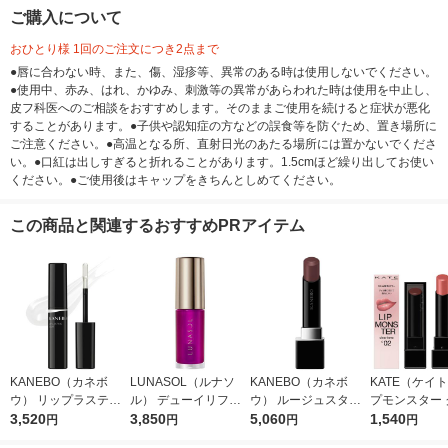
ご購入について
おひとり様 1回のご注文につき2点まで
●唇に合わない時、また、傷、湿疹等、異常のある時は使用しないでください。
●使用中、赤み、はれ、かゆみ、刺激等の異常があらわれた時は使用を中止し、
皮フ科医へのご相談をおすすめします。そのままご使用を続けると症状が悪化
することがあります。●子供や認知症の方などの誤食等を防ぐため、置き場所に
ご注意ください。●高温となる所、直射日光のあたる場所には置かないでくださ
い。●口紅は出しすぎると折れることがあります。1.5cmほど繰り出してお使い
ください。●ご使用後はキャップをきちんとしめてください。
この商品と関連するおすすめPRアイテム
KANEBO（カネボ
LUNASOL（ルナソ
KANEBO（カネボ
KATE（ケイ
ウ） リップラスティ
ル） デューイリフレ
ウ） ルージュスター
プモンスター 
ングコート LC1
3,520
クトリップオイル 01
3,850
ヴァイブラント V07
5,060
トーン C02 
1,540
円
円
円
円
スター カネボ