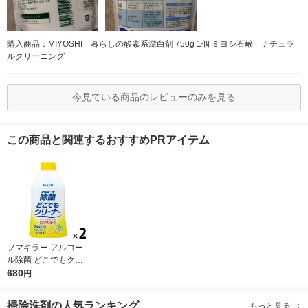
購入商品：MIYOSHI 暮らしの酸素系漂白剤 750g 1個 ミヨシ石鹸 ナチュラ
ルクリーニング
今見ている商品のレビューのみを見る
この商品と関連するおすすめPRアイテム
フマキラー アルコー
ル除菌 どこでもクリ
ーナー つけかえ用 1
680
円
セット（2個）
掃除洗剤の人気ランキング
もっと見る