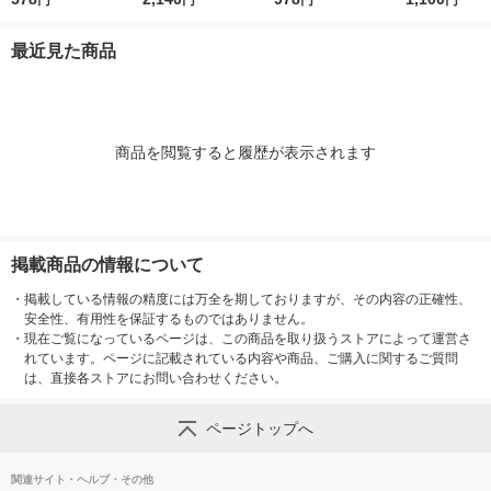
円
円
円
円
ミント 詰め替え 800
大 1200ml 1セット
（3本） 【ウイルス対
ント 詰替 1セ
ml 大容量 1個 花王
（3個） 花王
策】【次亜塩素酸ナト
個）除菌99.9
最近見た商品
リウム】 ユニリーバ
製紙（イチオ
商品を閲覧すると履歴が表示されます
掲載商品の情報について
・
掲載している情報の精度には万全を期しておりますが、その内容の正確性、
安全性、有用性を保証するものではありません。
・
現在ご覧になっているページは、この商品を取り扱うストアによって運営さ
れています。ページに記載されている内容や商品、ご購入に関するご質問
は、直接各ストアにお問い合わせください。
ページトップへ
関連サイト・ヘルプ・その他