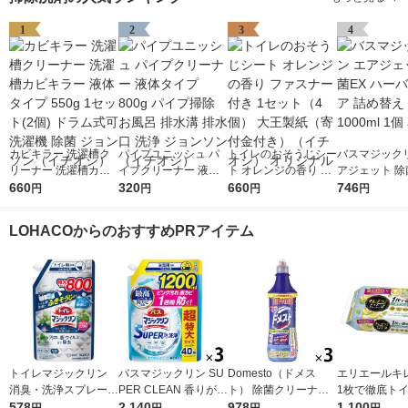
1
2
3
4
カビキラー 洗濯槽ク
パイプユニッシュ パ
トイレのおそうじシー
バスマジックリ
リーナー 洗濯槽カビ
イプクリーナー 液体
ト オレンジの香り フ
アジェット 除
キラー 液体タイプ 55
660
タイプ 800g パイプ掃
320
ァスナー付き 1セット
660
ーバルクリア 
746
円
円
円
円
0g 1セット(2個) ドラ
除 お風呂 排水溝 排水
（4個） 大王製紙（寄
え 超特大 1000
ム式可 洗濯機 除菌 ジ
口 洗浄 ジョンソン
付金付き）（イチオ
花王
LOHACOからのおすすめPRアイテム
ョンソン（イチオシ）
（イチオシ）
シ） オリジナル
トイレマジックリン
バスマジックリン SU
Domesto（ドメス
エリエールキ
消臭・洗浄スプレー
PER CLEAN 香りが残
ト） 除菌クリーナー
1枚で徹底ト
除菌・抗菌 クリーン
578
らない 詰め替え 超特
2,140
本体 500ml １セット
978
除シート シト
1,100