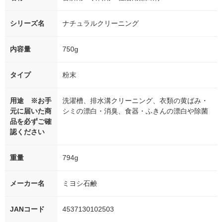
シリーズ名
ナチュラルクリーニング
内容量
750g
タイプ
粉末
用途 ※お手
洗濯槽、排水溝クリーニング、衣類の黄ばみ・
元に届いた商
シミの漂白・消臭、食器・ふきんの漂白や除菌
品を必ずご確
認ください
重量
794g
メーカー名
ミヨシ石鹸
JANコード
4537130102503