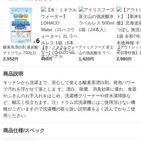
酸素系漂白剤 過炭酸
【水・ミネラルウォー
アイリスフーズ 富士
【アウトレッ
ナトリウム 750g 計量
ター】LOHACO Wate
山の強炭酸水 ラベル
米切替特価】
スプーン付 1セット
2,552
r（ロハコウォータ
490
レス 500ml 1箱（24
1,420
ななつぼし 無洗
2,980
円
円
円
円
（6個入）
ー）2L ラベルレス 1
本入）
g 1袋 令和7年
箱（5本入）（イチオ
徳神糧 オリジ
商品説明
シ） オリジナル
キッチンから洗濯まで、安心して使える酸素系漂白剤。発泡パワー
で汚れを浮かせて落としま す。漂白、除菌、消臭効果に優れ、食器
やふきんのお手入れをはじめ、洗濯槽クリーナーや排水溝掃除な
ど、幅広く役立ちます。注）ドラム式洗濯機にはご使用頂けない機
種がございますので洗濯機の取り扱い説明書をよく読んでからご使
用ください。
商品仕様/スペック