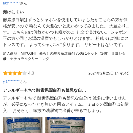
rax********
さん
溶けにくい
酵素漂白剤はずっとシャボンを使用していましたがこちらの方が価
格が安いので 粉なんて大差ないと思いかってみました。 大差ありま
す。 こちらのは何故かいつも粉がのこり 全て溶けない。 シャボン
玉の方が同じお湯の温度でもしっかりとけます。 粉残りは地味にス
トレスです。 よってシャボンに戻ります。 リピートはないです。
購入商品：MIYOSHI 暮らしの酸素系漂白剤 750g 1セット（2個） ミヨシ石
鹸 ナチュラルクリーニング
4.0
2024年2月25日 14時54分
yj1********
さん
アレルギーもちで酸素系漂白剤も禁忌な自…
アレルギーもちで 酸素系漂白剤も禁忌な自分は 滅多に使いません
が、必要になったとき無いと困るアイテム。 ミヨシの漂白剤は初購
入。 おそらく、家族の洗濯物で出番が来るでしょう。