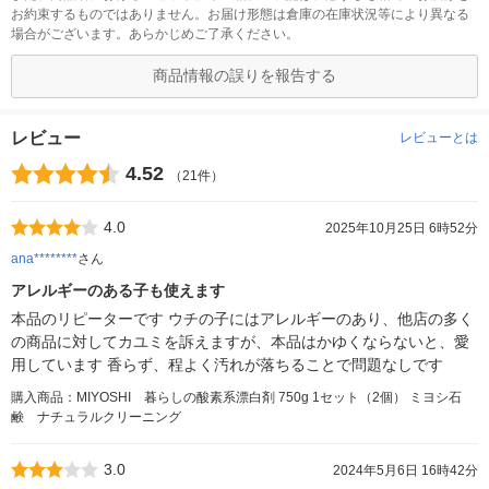
お約束するものではありません。お届け形態は倉庫の在庫状況等により異なる
場合がございます。あらかじめご了承ください。
商品情報の誤りを報告する
レビュー
レビューとは
4.52
（21件）
4.0
2025年10月25日 6時52分
ana********
さん
アレルギーのある子も使えます
本品のリピーターです ウチの子にはアレルギーのあり、他店の多く
の商品に対してカユミを訴えますが、本品はかゆくならないと、愛
用しています 香らず、程よく汚れが落ちることで問題なしです
購入商品：MIYOSHI 暮らしの酸素系漂白剤 750g 1セット（2個） ミヨシ石
鹸 ナチュラルクリーニング
3.0
2024年5月6日 16時42分