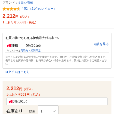
ブランド：
ミヨシ石鹸
4.52 （21件のレビュー）
2,212
円
（税込）
553
1つあたり
円
（税込）
お買い物でもらえる特典
最大付与率7%
内訳を見る
5
獲得
%
(101pt)
うち4.5%は
利用先・期間限定
ログイン&全額PayPay支払いで獲得できます。原則として税抜金額に対し付与されます。
表示よりも実際の付与数、付与率が少ない場合があります。詳細は内訳からご確認くださ
い。
ログインはこちら
2,212
円
（税込）
553
1つあたり
円
（税込）
5
%
(101pt)
在庫あり
1
数量