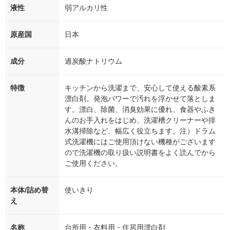
液性
弱アルカリ性
原産国
日本
成分
過炭酸ナトリウム
特徴
キッチンから洗濯まで、安心して使える酸素系
漂白剤。発泡パワーで汚れを浮かせて落としま
す。漂白、除菌、消臭効果に優れ、食器やふき
んのお手入れをはじめ、洗濯槽クリーナーや排
水溝掃除など、幅広く役立ちます。注）ドラム
式洗濯機にはご使用頂けない機種がございます
ので洗濯機の取り扱い説明書をよく読んでから
ご使用ください。
本体/詰め替
使いきり
え
名称
台所用・衣料用・住居用漂白剤