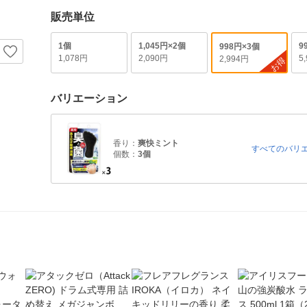
販売単位
1個
1,045円×2個
9
998円×3個
1,078円
2,090円
5
2,994円
お得
バリエーション
香り：
爽快ミント
すべてのバリ
個数：
3個