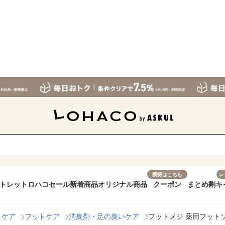
獲得はこちら
レ
トレット
ロハコセール
新着商品
オリジナル商品
クーポン
まとめ割
キ
トケア
フットケア
消臭剤・足の臭いケア
フットメジ 薬用フットソー