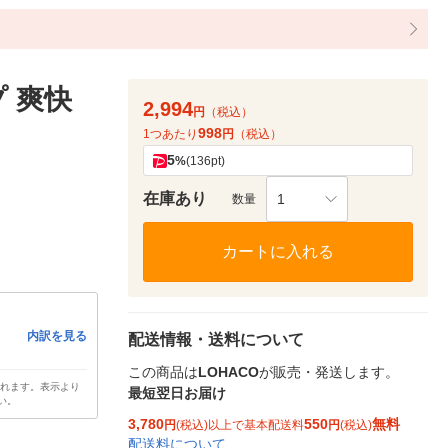
 爽快
2,994
円
（税込）
998
1つあたり
円
（税込）
5
%
(136pt)
在庫あり
1
数量
カートに入れる
内訳を見る
配送情報・送料について
この商品は
LOHACO
が販売・発送します。
されます。表示より
最短翌日お届け
い。
3,780
550
無料
円
(税込)以上で基本配送料
円
(税込)
配送料について