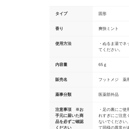
タイプ
固形
香り
爽快ミント
使用方法
・ぬるま湯でネ
てください。
内容量
65ｇ
販売名
フットメジ 薬
薬事分類
医薬部外品
注意事項 ※お
・足の裏にご使
手元に届いた商
れすぎにご注意
品を必ずご確認
ないでください
ください
て同様の異常が