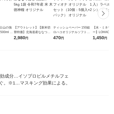
富士山の強
【アウトレット】【新米切
ティッシュペーパー 150組
【水・ミネラル
00ml 1
替特価】北海道産ななつぼ
ロハコオリジナルソフトパ
ー】LOHACO Wa
し 無洗米 5kg 1袋 令和7年産
ックティッシュ フィオナ オ
1箱（20本入
2,980
470
1,450
円
円
円
米 木徳神糧 オリジナル
リジナル 1セット（10個：
（イチオシ） 
5個入×2パック） オリジナ
ル
有効成分…イソプロピルメチルフェ
ぐ。※1…マスキング効果による。