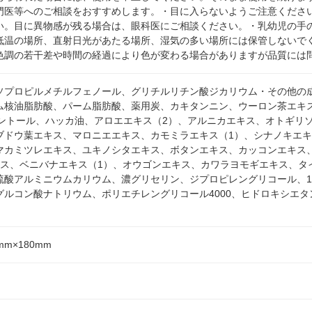
門医等へのご相談をおすすめします。・目に入らないようご注意くださ
い。目に異物感が残る場合は、眼科医にご相談ください。・乳幼児の手
低温の場所、直射日光があたる場所、湿気の多い場所には保管しないで
色調の若干差や時間の経過により色が変わる場合がありますが品質には
ソプロピルメチルフェノール、グリチルリチン酸ジカリウム・その他の
ム核油脂肪酸、パーム脂肪酸、薬用炭、カキタンニン、ウーロン茶エキ
メントール、ハッカ油、アロエエキス（2）、アルニカエキス、オトギリ
ブドウ葉エキス、マロニエエキス、カモミラエキス（1）、シナノキエ
マカミツレエキス、ユキノシタエキス、ボタンエキス、カッコンエキス
キス、ベニバナエキス（1）、オウゴンエキス、カワラヨモギエキス、タ
硫酸アルミニウムカリウム、濃グリセリン、ジプロピレングリコール、1,
グルコン酸ナトリウム、ポリエチレングリコール4000、ヒドロキシエ
mm×180mm