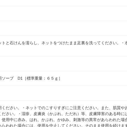
ットと石けんを濡らし、ネットをつけたまま足裏を洗ってください。・
用ソープ D1［標準重量：６５ｇ］
用ください。・ネットでのこすりすぎにご注意ください。また、肌質や
ください。・湿疹、皮膚炎（かぶれ、ただれ）等、皮膚障害のある時に
。使用中に赤み、はれ、かぶれ、かゆみ、刺激等の異常があらわれた場
あらわれた場合には、使用を中止してください。そのまま使用を続けま