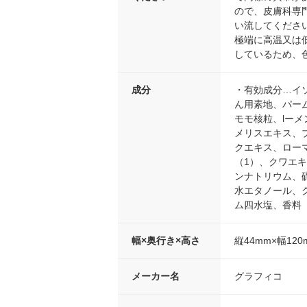
ので、皮膚科専
い流してくださ
極端に高温又は
しているため、
成分
・有効成分…イ
ん用素地、パー
モモ核粒、lー
メリスエキス、
クエキス、ロー
（1）、クワエ
ンナトリウム、
水エタノール、
ム四水塩、香料
幅×奥行き×高さ
縦44mm×幅120
メーカー名
グラフィコ