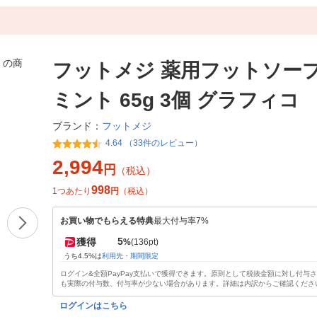
フットメジ 薬用フットソープ
ミント 65g 3個 グラフィコ
フットメジ
ブランド：
4.64 （33件のレビュー）
2,994
円
（税込）
998
1つあたり
円
（税込）
お買い物でもらえる特典
最大付与率7%
5
獲得
%
(136pt)
うち4.5%は
利用先・期間限定
ログイン&全額PayPay支払いで獲得できます。原則として税抜金額に対し付与
も実際の付与数、付与率が少ない場合があります。詳細は内訳からご確認くださ
ログインはこちら