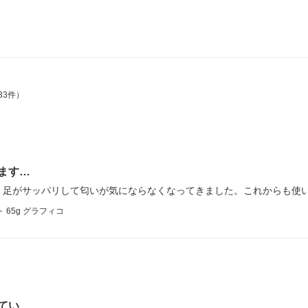
33件）
ます…
。足がサッパリして匂いが気にならなくなってきました。これからも使
65g グラフィコ
てい…