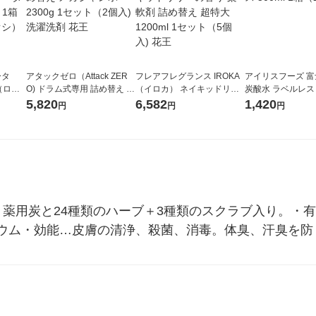
ータ
アタックゼロ（Attack ZER
フレアフレグランス IROKA
アイリスフーズ 
r（ロハ
O) ドラム式専用 詰め替え メ
（イロカ） ネイキッドリリ
炭酸水 ラベルレス 5
ベルレ
ガジャンボ 2300g 1セット
ーの香り 柔軟剤 詰め替え 超
箱（24本入）
5,820
6,582
1,420
円
円
円
チオ
（2個入) 洗濯洗剤 花王
特大 1200ml 1セット（5個
入) 花王
・薬用炭と24種類のハーブ＋3種類のスクラブ入り。・
ウム・効能…皮膚の清浄、殺菌、消毒。体臭、汗臭を防