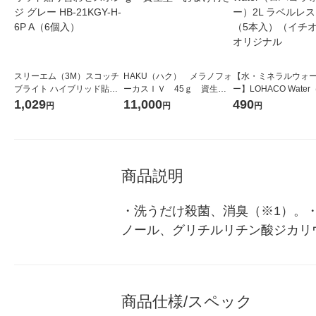
スリーエム（3M）スコッチ
HAKU（ハク） メラノフォ
【水・ミネラルウォ
ブライト ハイブリッド貼り
ーカスＩＶ 45ｇ 資生
ー】LOHACO Wate
合わせスポンジ グレー HB-2
堂 おまけ付き
コウォーター）2L ラ
1,029
11,000
490
円
円
円
1KGY-H-6P A（6個入）
ス 1箱（5本入）（イ
シ） オリジナル
商品説明
・洗うだけ殺菌、消臭（※1）。
ノール、グリチルリチン酸ジカリ
商品仕様/スペック