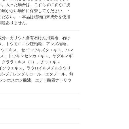
い。入った場合は、こすらずにすぐに洗
の届かない場所に保管してください。・
ください。・本品は植物由来成分を使用
問題ありません。
成分…カリウム含有石けん用素地、石け
ス、トウモロコシ穂軸粒、アンズ核粒、
ソウエキス、セイヨウキズタエキス、ハマ
キス、トウキンセンカエキス、ヤグルマギ
、クララエキス（1）、チャエキス
イソウエキス、ラウロイルメチルタウリ
3-ブチレングリコール、エタノール、無
タンジホスホン酸液、エデト酸四ナトリウ