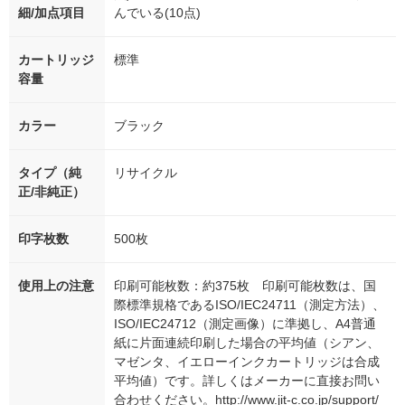
細/加点項目
んでいる(10点)
カートリッジ
標準
容量
カラー
ブラック
タイプ（純
リサイクル
正/非純正）
印字枚数
500枚
使用上の注意
印刷可能枚数：約375枚 印刷可能枚数は、国
際標準規格であるISO/IEC24711（測定方法）、
ISO/IEC24712（測定画像）に準拠し、A4普通
紙に片面連続印刷した場合の平均値（シアン、
マゼンタ、イエローインクカートリッジは合成
平均値）です。詳しくはメーカーに直接お問い
合わせください。http://www.jit-c.co.jp/support/