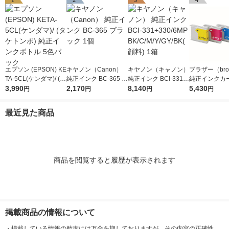
1
2
3
4
エプソン (EPSON) KE
キヤノン（Canon）
キヤノン（キャノン）
ブラザー（brot
TA-5CL(ケンダマ)/ (タ
純正インク BC-365 ブ
純正インク BCI-331+
純正インクカ
ケトンボ) 純正インク
3,990
ラック 1個
2,170
330/6MP BK/C/M/Y/G
8,140
ジ LC10-4PK
5,430
円
円
円
円
ボトル 5色パック
Y/BK(顔料) 1箱
パック（4色
最近見た商品
商品を閲覧すると履歴が表示されます
掲載商品の情報について
・
掲載している情報の精度には万全を期しておりますが、その内容の正確性、