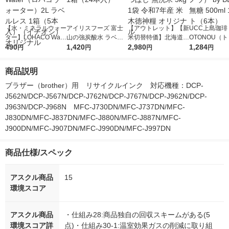
【水・ミネラルウォー
アイリスフーズ 富士
【アウトレット】【新
UCC上島珈琲 
ター】LOHACO Wate
山の強炭酸水 ラベル
米切替特価】北海道産
OTONOU（
r（ロハコウォータ
490
レス 500ml 1箱（24
1,420
ななつぼし 無洗米 5k
2,980
ウ） by BLAC
1,284
円
円
円
円
ー）2L ラベルレス 1
本入）
g 1袋 令和7年産 米 木
00ml 1セッ
箱（5本入）（イチオ
徳神糧 オリジナル
商品説明
シ） オリジナル
ブラザー（brother）用　リサイクルインク　対応機種：DCP-
J562N/DCP-J567N/DCP-J762N/DCP-J767N/DCP-J962N/DCP-
J963N/DCP-J968N　MFC-J730DN/MFC-J737DN/MFC-
J830DN/MFC-J837DN/MFC-J880N/MFC-J887N/MFC-
J900DN/MFC-J907DN/MFC-J990DN/MFC-J997DN
商品仕様/スペック
アスクル商品
15
環境スコア
アスクル商品
・仕組み28:商品独自の回収スキームがある(5
環境スコア詳
点)・仕組み30-1:温室効果ガスの削減に取り組