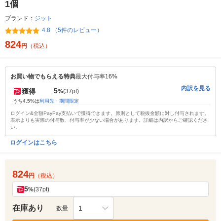
1個
ブランド：
ジット
4.8 （5件のレビュー）
824
円
（税込）
お買い物でもらえる特典
最大付与率16%
内訳を見る
5
獲得
%
(37pt)
うち4.5%は
利用先・期間限定
ログイン&全額PayPay支払いで獲得できます。原則として税抜金額に対し付与されます。
表示よりも実際の付与数、付与率が少ない場合があります。詳細は内訳からご確認くださ
い。
ログインはこちら
824
円
（税込）
5
%
(37pt)
在庫あり
1
数量