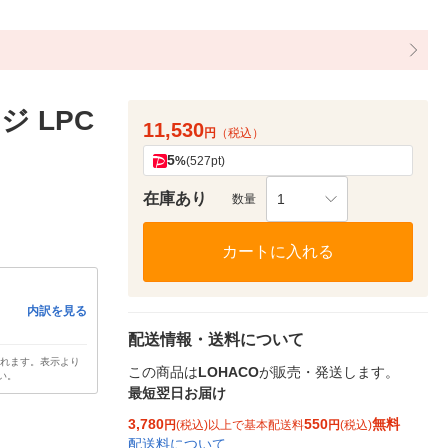
 LPC
11,530
円
（税込）
5
%
(527pt)
在庫あり
1
数量
カートに入れる
内訳を見る
配送情報・送料について
されます。表示より
この商品は
LOHACO
が販売・発送します。
い。
最短翌日お届け
3,780
550
無料
円
(税込)以上で基本配送料
円
(税込)
配送料について