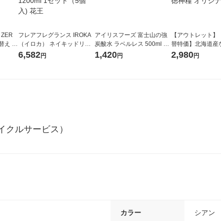
 ZER
フレアフレグランス IROKA
アイリスフーズ 富士山の強
【アウトレット】
替え メ
（イロカ） ネイキッドリリ
炭酸水 ラベルレス 500ml 1
替特価】北海道産
セット
ーの香り 柔軟剤 詰め替え 超
箱（24本入）
し 無洗米 5kg 1
6,582
1,420
2,980
円
円
円
王
特大 1200ml 1セット（5個
米 木徳神糧 オリ
入) 花王
イクルサービス）
カラー
シアン