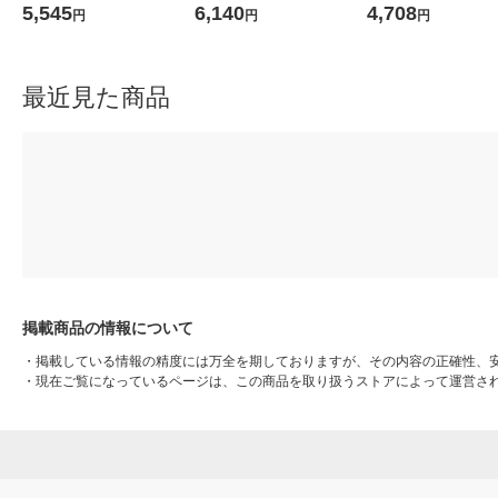
（ブラック+3色カラー） 大
MP 標準 1パック（5色入）
5,545
6,140
4,708
円
円
円
容量 1パック（2個入）
最近見た商品
掲載商品の情報について
・
掲載している情報の精度には万全を期しておりますが、その内容の正確性、
・
現在ご覧になっているページは、この商品を取り扱うストアによって運営さ