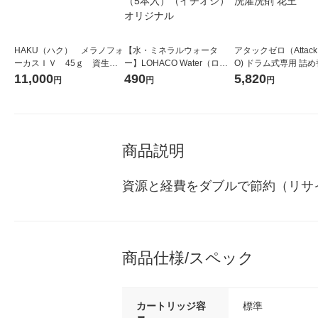
HAKU（ハク） メラノフォ
【水・ミネラルウォータ
アタックゼロ（Attack
ーカスＩＶ 45ｇ 資生
ー】LOHACO Water（ロハ
O) ドラム式専用 詰め
堂 おまけ付き
コウォーター）2L ラベルレ
ガジャンボ 2300g 1
11,000
490
5,820
円
円
円
ス 1箱（5本入）（イチオ
（2個入) 洗濯洗剤 花
シ） オリジナル
商品説明
資源と経費をダブルで節約（リサ
商品仕様/スペック
カートリッジ容
標準