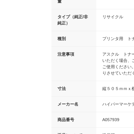
量
タイプ（純正/非
リサイクル
純正）
種別
プリンタ用 ト
注意事項
アスクル トナ
いただく場合、
ご使用ください
りさせていただ
寸法
縦５０５ｍｍｘ
メーカー名
ハイパーマーケ
商品番号
A057939