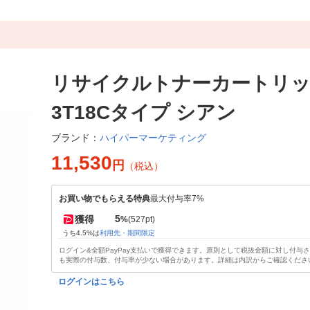
リサイクルトナーカートリッジ
3T18Cタイプ シアン
ハイパーマーケティング
ブランド：
11,530
円
（税込）
お買い物でもらえる特典
最大付与率7%
5
獲得
%
(527pt)
うち4.5%は
利用先・期間限定
ログイン&全額PayPay支払いで獲得できます。原則として税抜金額に対し付与
も実際の付与数、付与率が少ない場合があります。詳細は内訳からご確認くださ
ログインはこちら