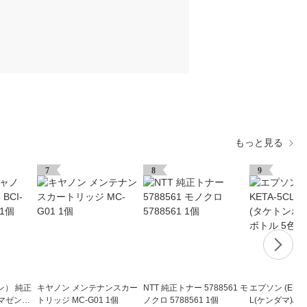
もっと見る
7
8
9
ン） 純正
キヤノン メンテナンスカー
NTT 純正トナー 5788561 モ
エプソン (EPSO
 マゼンタ 1
トリッジ MC-G01 1個
ノクロ 5788561 1個
L(ケンダマ)/ 