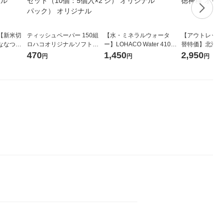
【新米切
ティッシュペーパー 150組
【水・ミネラルウォータ
【アウトレット
ななつぼ
ロハコオリジナルソフトパ
ー】LOHACO Water 410ml
替特価】北海道
袋 令和7年産
ックティッシュ フィオナ オ
1箱（20本入）ラベルレス
し 精白米 5kg
470
1,450
2,950
円
円
円
ジナル
リジナル 1セット（10個：
（イチオシ） オリジナル
米 木徳神糧 オ
5個入×2パック） オリジナ
ル