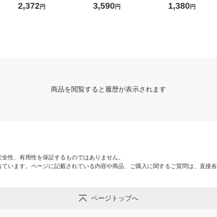
色一体型 標準 1個
ック（大容量） （3708C0
個
2,372
3,590
1,380
円
円
円
01）
商品を閲覧すると履歴が表示されます
安全性、有用性を保証するものではありません。
れています。ページに記載されている内容や商品、ご購入に関するご質問は、直接各
ページトップへ