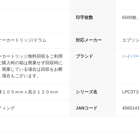
印字枚数
6500枚
ナーカートリッジ/ドラム
対応メーカー
エプソ
ーカートリッジ無料回収をご利用
ブランド
ハイパ
ご購入時の箱は廃棄せず回収時に
。廃棄している場合は回収をお断
く場合もございます。
横１０５ｍｍｘ高さ１２０ｍｍ
シリーズ名
LPC3T
ティング
JANコード
456014