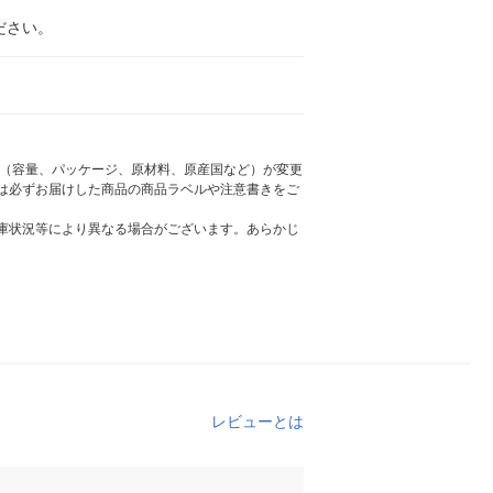
ださい。
様（容量、パッケージ、原材料、原産国など）が変更
は必ずお届けした商品の商品ラベルや注意書きをご
庫状況等により異なる場合がございます。あらかじ
レビューとは