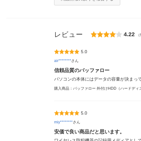
レビュー
4.22
（
5.0
air********
さん
信頼品質のバッファロー
パソコンの本体にはデータの容量が決まっ
購入商品：バッファロー 外付けHDD（ハードディスク）HD
5.0
miy********
さん
安価で良い商品だと思います。
ワイヤレス防犯機器の記録用メディアとし