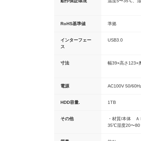
動作保証環境
温度5〜35℃、湿
RoHS基準値
準拠
インターフェー
USB3.0
ス
寸法
幅39×高さ123×
電源
AC100V 50/60H
HDD容量.
1TB
その他
・材質/本体 Ａ
35℃湿度20〜8