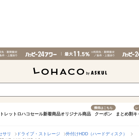
獲得はこちら
レ
トレット
ロハコセール
新着商品
オリジナル商品
クーポン
まとめ割
キ
セサリ
ドライブ・ストレージ
外付けHDD（ハードディスク）