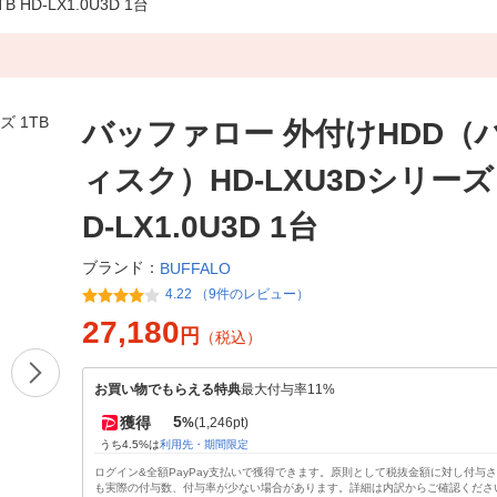
D-LX1.0U3D 1台
バッファロー 外付けHDD（
ィスク）HD-LXU3Dシリーズ 
D-LX1.0U3D 1台
ブランド：
BUFFALO
4.22 （9件のレビュー）
27,180
円
（税込）
お買い物でもらえる特典
最大付与率11%
5
獲得
%
(1,246pt)
うち4.5%は
利用先・期間限定
ログイン&全額PayPay支払いで獲得できます。原則として税抜金額に対し付与
も実際の付与数、付与率が少ない場合があります。詳細は内訳からご確認くださ