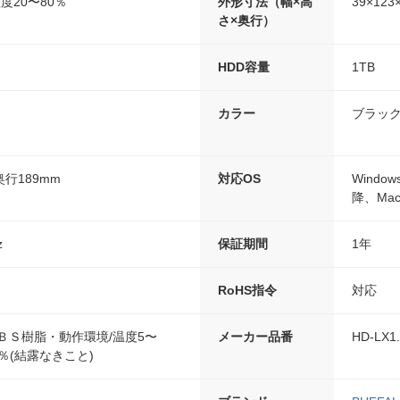
度20〜80％
外形寸法（幅×高
39×1
さ×奥行）
HDD容量
1TB
カラー
ブラッ
奥行189mm
対応OS
Window
降、Mac
z
保証期間
1年
RoHS指令
対応
ＢＳ樹脂・動作環境/温度5〜
メーカー品番
HD-LX1
0％(結露なきこと)