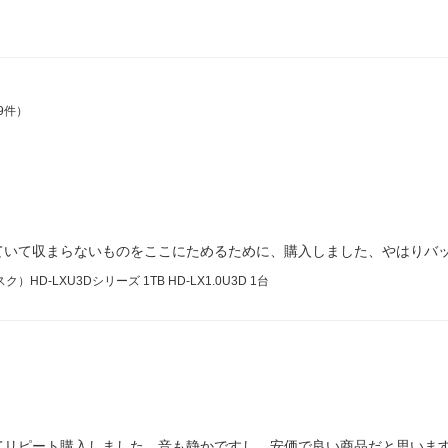
9件）
ていて収まらないものをここにためるために、購入しました、やはりバ
-LXU3Dシリーズ 1TB HD-LX1.0U3D 1台
てリピート購入しました。音も静かですし、安価で良い商品だと思いま