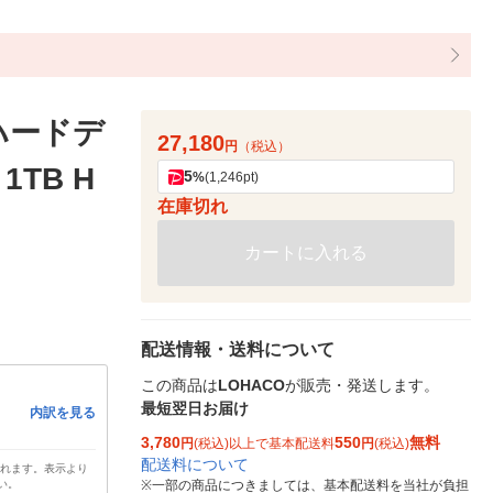
ハードデ
27,180
円
（税込）
1TB H
5
%
(1,246pt)
在庫切れ
カートに入れる
配送情報・送料について
この商品は
LOHACO
が販売・発送します。
最短翌日お届け
内訳を見る
3,780
550
無料
円
(税込)以上で基本配送料
円
(税込)
配送料について
されます。表示より
い。
※
一部の商品につきましては、基本配送料を当社が負担