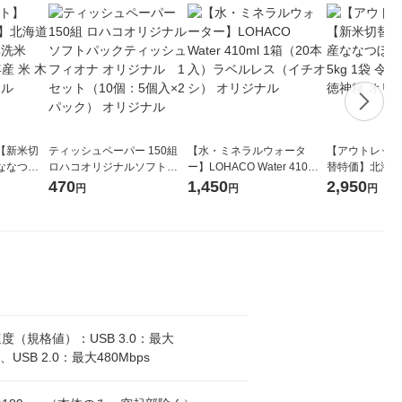
【新米切
ティッシュペーパー 150組
【水・ミネラルウォータ
【アウトレット
ななつぼ
ロハコオリジナルソフトパ
ー】LOHACO Water 410ml
替特価】北海道
袋 令和7年産
ックティッシュ フィオナ オ
1箱（20本入）ラベルレス
し 精白米 5kg
470
1,450
2,950
円
円
円
ジナル
リジナル 1セット（10個：
（イチオシ） オリジナル
米 木徳神糧 オ
5個入×2パック） オリジナ
ル
度（規格値）：USB 3.0：最大
s、USB 2.0：最大480Mbps