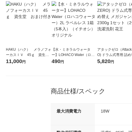
HAKU（ハク） メラノフォ
【水・ミネラルウォータ
アタックゼロ（Attack
ーカスＩＶ 45ｇ 資生
ー】LOHACO Water（ロハ
O) ドラム式専用 詰め
堂 おまけ付き
コウォーター）2L ラベルレ
ガジャンボ 2300g 1
11,000
490
5,820
円
円
円
ス 1箱（5本入）（イチオ
（2個入) 洗濯洗剤 花
シ） オリジナル
商品仕様/スペック
最大消費電力
18W