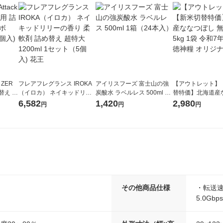
 ZER
フレアフレグランス IROKA
アイリスフーズ 富士山の強
【アウトレット】
替え メ
（イロカ） ネイキッドリリ
炭酸水 ラベルレス 500ml 1
替特価】北海道産
セット
ーの香り 柔軟剤 詰め替え 超
箱（24本入）
し 無洗米 5kg 1
6,582
1,420
2,980
円
円
円
王
特大 1200ml 1セット（5個
米 木徳神糧 オリ
入) 花王
その他商品仕様
・転送速
5.0Gbp