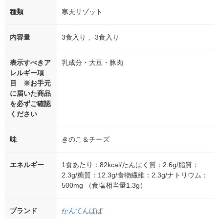
種類
寒天リゾット
内容量
3食入り 、3食入り
表示すべきア
乳成分・大豆・豚肉
レルギー項
目 ※お手元
に届いた商品
を必ずご確認
ください
味
きのこ＆チーズ
エネルギー
1食あたり：82kcal/たんぱく質：2.6g/脂質：
2.3g/糖質：12.3g/食物繊維：2.3g/ナトリウム：
500mg （食塩相当量1.3g）
ブランド
かんてんぱぱ