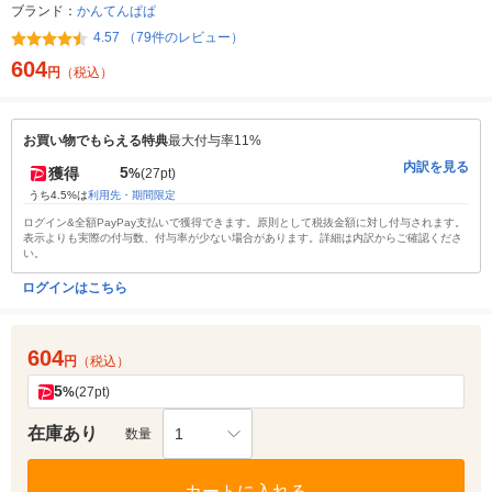
ブランド：
かんてんぱぱ
4.57 （79件のレビュー）
604
円
（税込）
お買い物でもらえる特典
最大付与率11%
内訳を見る
5
獲得
%
(27pt)
うち4.5%は
利用先・期間限定
ログイン&全額PayPay支払いで獲得できます。原則として税抜金額に対し付与されます。
表示よりも実際の付与数、付与率が少ない場合があります。詳細は内訳からご確認くださ
い。
ログインはこちら
604
円
（税込）
5
%
(27pt)
在庫あり
1
数量
カートに入れる