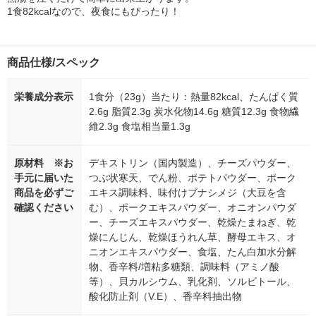
1食82kcalなので、夜食にもぴったり！
商品仕様/スペック
栄養成分表示
1食分（23g）当たり：熱量82kcal、たんぱく質
2.6g 脂質2.3g 炭水化物14.6g 糖質12.3g 食物繊
維2.3g 食塩相当量1.3g
原材料 ※お
デキストリン（国内製造）、チーズパウダー、
手元に届いた
つぶ状寒天、でん粉、ポテトパウダー、ポーク
商品を必ずご
エキス調味料、味付けブナシメジ（大豆を含
確認ください
む）、ポークエキスパウダー、オニオンパウダ
ー、チーズエキスパウダー、乾燥たまねぎ、乾
燥にんじん、乾燥ほうれん草、酵母エキス、オ
ニオンエキスパウダー、食塩、たん白加水分解
物、香辛料/増粘多糖類、調味料（アミノ酸
等）、貝カルシウム、乳化剤、ソルビトール、
酸化防止剤（V.E）、香辛料抽出物