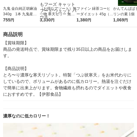
九鬼 金白純正胡麻油
（お得なアソート）無
ファイン 緑茶コーヒ
かんてんぱぱ 
340g 1本 九鬼産業
一物 寒天ゼリー 無添
ーダイエット 45g（1.
リンの素 1個
ごま油
755
加 国産 36袋（3種×12
3,330
5g×30包） 1個
1,380
1,069
円
円
円
円
袋）セット 猫 はご
ろもフーズ キャット
商品説明
フード ウェット パウ
チ
【賞味期限】

商品の発送時点で、賞味期限まで残り35日以上の商品をお届けしま
す。

【商品説明】

とろ〜り濃厚な寒天リゾット。特製「つぶ状寒天」をお米代わりに
しているので、ボリュームがあるのに低カロリー。熱湯を注ぐだけ
で簡単に出来上がります。食物繊維も摂れるのでダイエットや夜食
におすすめです。【伊那食品】
濃厚なのに低カロリー！