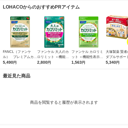
イエットサポート カ
ンク・スムージー
トサポート 健康 カロ
プ食品 食物
LOHACOからのおすすめPRアイテム
ロリー ]
リー ]
穀
FANCL（ファンケ
ファンケル 大人のカ
ファンケル カロリミ
大塚製薬 賢者
ル） プレミアムカロ
ロリミット ＜機能性
ット ＜機能性表示食
ダブルサポート 
リミット 30日分 1袋
5,490
表示食品＞ 30回分 [サ
2,800
品＞ 30回分 [サプリメ
1,563
0包入 1セッ
5,340
円
円
円
円
プリメント サプリ ダ
ント サプリ ダイエッ
イエットサポート カ
トサポート 健康 カロ
最近見た商品
ロリー ]
リー ]
商品を閲覧すると履歴が表示されます