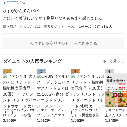
hir********
さん
さすがかんてんパパ
とにかく美味しいです！物足りなさもあまり感じません
購入商品：かんてんぱぱ 寒天リゾット きのこ＆チーズ 1個（3食入）
今見ている商品のレビューのみを見る
ダイエットの人気ランキング
もっと見る
1
2
3
4
ファンケル 大人のカ
ORBIS（オルビス）
ファンケル カロリミ
リセットボデ
ロリミット ＜機能性
プチシェイク マスカ
ット ＜機能性表示食
玄米入りダイ
表示食品＞ 30回分 [サ
2,800
ット＆アロエ 100g×7
1,512
品＞ 30回分 [サプリメ
1,563
ア雑炊 5食入
1,240
円
円
円
円
プリメント サプリ ダ
食分 ダイエットドリ
ント サプリ ダイエッ
セット アサ