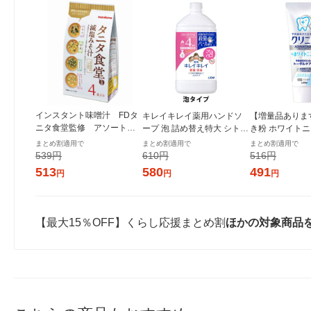
インスタント味噌汁 FDタ
キレイキレイ薬用ハンドソ
【増量品ありま
ニタ食堂監修 アソート 1
ープ 泡 詰め替え特大 シトラ
き粉 ホワイトニ
袋(4食入) マルコメ
スフルーティ 800ml 殺菌 保
カアドバンテージ
まとめ割適用で
まとめ割適用で
まとめ割適用で
湿 (泡タイプ)ライオン
ニング ハミガキ
539円
610円
516円
ト 130g 2セッ
513
580
491
円
円
円
【最大15％OFF】くらし応援まとめ割
ほかの対象商品