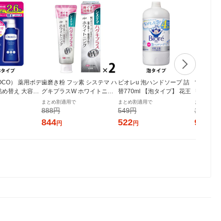
OCO） 薬用ボデ
歯磨き粉 フッ素 システマ ハ
ビオレu 泡ハンドソープ 詰
マウスウォ
詰め替え 大容量
グキプラスW ホワイトニン
替770ml 【泡タイプ】 花王
リニカ ア
ト製薬 【液体タイ
グ ハミガキ 高濃度フッ素配
タルリンス
まとめ割適用で
まとめ割適用で
まとめ割適
合 歯周病予防 95g 1セット
ンアルコー
888円
549円
1,044円
（2本） ライオン
ト（2本）
844
522
992
円
円
円