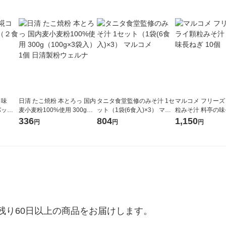
ク味
日清 たこ焼粉 本とろっ 国内
タニタ食堂監修のみそ汁 1セ
マルコメ フリー
ック×
麦小麦粉100%使用 300g（1
ット（1袋(6食入)×3） マル
粒みそ汁 料亭の味
00g×3袋入）1個 日清製粉ウ
コメ
個
336
804
1,150
円
円
円
ェルナ
り60日以上の商品をお届けします。
