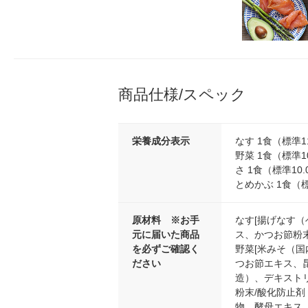
商品仕様/スペック
栄養成分表示
なす 1食（標準1
野菜 1食（標準1
さ 1食（標準10
とめかぶ 1食（標
原材料 ※お手
なす[揚げなす
元に届いた商品
ス、かつお節粉
を必ずご確認く
野菜[米みそ（
ださい
つお節エキス、昆
造）、デキスト
粉末/酸化防止剤
物、酵母エキス