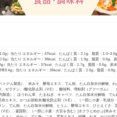
1.0g）当たり エネルギー：47kcal、たんぱく質：2.1g、脂質：1.0~3
0.5g）当たり エネルギー：38kcal、たんぱく質：1.9g、脂質：0.6g、
.0g）当たり エネルギー：37kcal、たんぱく質：1.7g、脂質：0.6g、炭
準9.4g）当たり エネルギー：35kcal、たんぱく質：2.0g、脂質：0.8g
（ベトナム製造）、米みそ、酵母エキス、でん粉、たん白加水分解物、わ
末、ゼラチン、/酸化防止剤（V.E）、酸味料、増粘剤（グァーガム）、
国内製造）、ほうれん草、たまねぎ、キャベツ、たん白加水分解物、でん
布エキス、かつお節粉末/酸化防止剤（V.E）、（一部に小麦・乳成分・
リン、でん粉、たん白加水分解物、とうふ、酵母エキス、ひとえぐさ、
（V.E）、凝固剤、（一部に小麦・大豆を含む）]オクラとめかぶ[米み
、とうふ、めかぶ、でん粉、ごま、昆布エキス、砂糖、ねぎ、かつお節エ