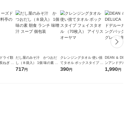
ズドライ顆
だし屋のみそ汁 かつおだ
クレンジングタオル 使い捨
DEAN ＆ DE
長ねぎ 10
し（８袋入） 1個 味の素 朝
てタオル ボックスタイプ フ
ンアンドデルー
食 ランチ 味噌汁 スープ 個
ェイスタオル （70枚入） ア
ピングバッグ 
717
390
1,990
円
円
円
包装
イリスオーヤマ
グレー 1個