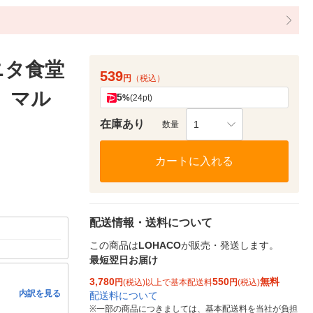
ニタ食堂
539
円
（税込）
 マル
5
%
(24pt)
在庫あり
1
数量
カートに入れる
配送情報・送料について
この商品は
LOHACO
が販売・発送します。
最短翌日お届け
3,780
550
無料
円
(税込)以上で基本配送料
円
(税込)
内訳を見る
配送料について
※
一部の商品につきましては、基本配送料を当社が負担