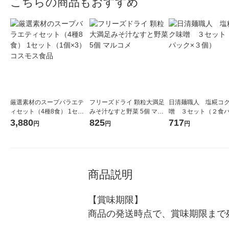
こちらの商品もおすすめ
厳選素材のスープバラエテ
フリーズドライ 顆粒大満足
日清麺職人 塩糀コ
ィセット（4種8食） 1セッ
みそ汁なすと野菜 5個 マル
噌 ３セット（２食パ
ト（1個×3） コスモス食品
コメ
３個）
3,880
825
717
円
円
円
商品説明
【賞味期限】

商品の発送時点で、賞味期限まで残