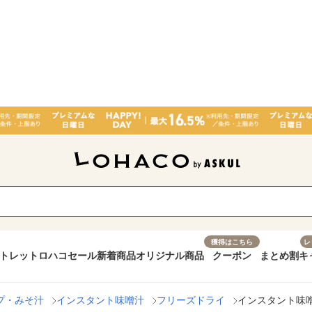
獲得はこちら
レ
トレット
ロハコセール
新着商品
オリジナル商品
クーポン
まとめ割
キ
プ・みそ汁
インスタント味噌汁
フリーズドライ
インスタント味噌