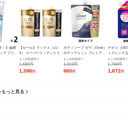
す！】歯磨
【セール】ラックス（LU
ボディソープ ダヴ（Dove）
デオコ（DE
ング クリニ
X） スーパーリッチシャイン
ボディウォッシ プレミアム
ィクレンズ 
 +ホワイト
ダメージリペア 補修 シャン
モイスチャーケア つめかえ
650g ロー
まとめ割適用で
まとめ割適用で
まとめ割適用で
 クリアミン
プー+コンディショナー セッ
用 特大 1270g Dove 液体タ
プ】
1,680円
1,010円
1,760円
ト ライオン
ト 詰替 特大 各870g ユニリ
イプ
1,596
960
1,672
円
円
円
ーバ
をもっと見る