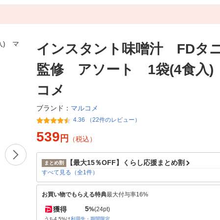
インスタント味噌汁 FDタ
監修 アソート 1袋(4食入)
コメ
マルコメ
ブランド：
4.36 （22件のレビュー）
539
円
（税込）
【最大15％OFF】くらし応援まとめ割
まとめ割
すべて見る（全1件）
お買い物でもらえる特典
最大付与率16%
5
獲得
%
(24pt)
うち4.5%は
利用先・期間限定