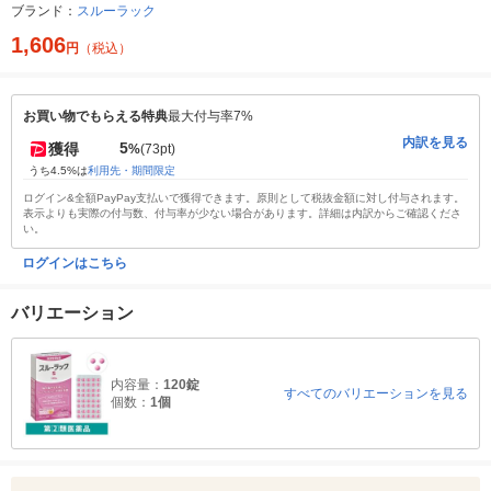
ブランド：
スルーラック
1,606
円
（税込）
お買い物でもらえる特典
最大付与率7%
内訳を見る
5
獲得
%
(73pt)
うち4.5%は
利用先・期間限定
ログイン&全額PayPay支払いで獲得できます。原則として税抜金額に対し付与されます。
表示よりも実際の付与数、付与率が少ない場合があります。詳細は内訳からご確認くださ
い。
ログインはこちら
バリエーション
内容量：
120錠
すべてのバリエーションを見る
個数：
1個