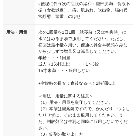
○便秘に伴う次の症状の緩和：腹部膨満、食欲不
振（食欲減退）、痔、肌あれ、吹出物、腸内異
常醗酵、頭重、のぼせ
用法・用量
次の1回量を1日1回、就寝前（又は空腹時）に
水又はぬるま湯で服用してください。ただし、
初回は最小量を用い、便通の具合や状態をみな
がら少しずつ増量又は減量してください。
年齢・・・1回量
成人（15才以上）・・・1〜3錠
15才未満・・・服用しない
●空腹時の目安：食後なるべく2時間以上
＜用法・用量に関する注意＞
（1）用法・用量を厳守してください。
（2）本剤は腸溶錠ですので、かんだり、つぶし
たりせずに、そのまま服用してください。ま
た、制酸剤又は牛乳と同時に服用しないでくだ
さい。
（3）錠剤の取り出し方