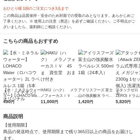
おひとり様 1回のご注文につき3点まで
この商品は品質保持・安全のため対面での受取のみとなります。あらかじめご
了承ください。※ 使用上の注意（禁忌）を必ずご確認ください。ご不明点がご
ざいましたら、薬剤師にご相談ください。
こちらの商品もおすすめ
【水・ミネラルウォー
HAKU（ハク） メラ
アイリスフーズ 富士
アタックゼロ（A
ター】LOHACO Wate
ノフォーカスＩＶ 4
山の強炭酸水 ラベル
ZERO) ドラ
r（ロハコウォータ
490
5ｇ 資生堂 おまけ
11,000
レス 500ml 1箱（24
1,420
詰め替え メガ
5,820
円
円
円
円
ー）2L ラベルレス 1
付き
本入）
ボ 2300g 1
箱（5本入）（イチオ
個入) 洗濯洗剤
商品説明
シ） オリジナル
【使用期限】

商品の発送時点で、使用期限まで残り365日以上の商品をお届けし
ます。
