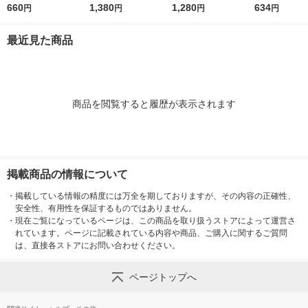
薬 目薬 乾き目 疲れ目
660
リーム ロート製薬★
1,380
ル 15g ロート製薬 ★
1,280
薬 ものもらい
634
円
円
円
円
【第3類医薬品】
控除★ 塗り薬 水虫治
控除★ 塗り薬 爪周り
使い切り 目の
療薬 せっけんの香り
の水虫治療薬【指定第
（イチオシ）
最近見た商品
（イチオシ）【指定第
2類医薬品】
医薬品】
2類医薬品】
商品を閲覧すると履歴が表示されます
掲載商品の情報について
・
掲載している情報の精度には万全を期しておりますが、その内容の正確性、
安全性、有用性を保証するものではありません。
・
現在ご覧になっているページは、この商品を取り扱うストアによって運営さ
れています。ページに記載されている内容や商品、ご購入に関するご質問
は、直接各ストアにお問い合わせください。
ページトップへ