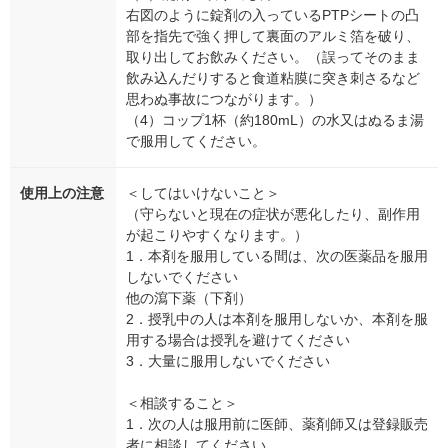
右図のように錠剤の入っているPTPシートの凸
部を指先で強く押して裏面のアルミ箔を破り、
取り出してお飲みください。（誤ってそのまま
飲み込んだりすると食道粘膜に突き刺さるなど
思わぬ事故につながります。）
（4）コップ1杯（約180mL）の水又はぬるま湯
で服用してください。
使用上の注意
＜してはいけないこと＞
（守らないと現在の症状が悪化したり、副作用
が起こりやすくなります。）
1．本剤を服用している間は、次の医薬品を服用
しないでください
他の瀉下薬（下剤）
2．授乳中の人は本剤を服用しないか、本剤を服
用する場合は授乳を避けてください
3．大量に服用しないでください
＜相談すること＞
1．次の人は服用前に医師、薬剤師又は登録販売
者に相談してください