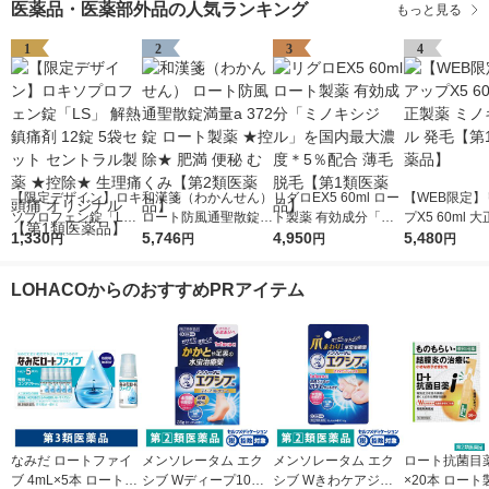
医薬品・医薬部外品の人気ランキング
もっと見る
1
2
3
4
【限定デザイン】ロキ
和漢箋（わかんせん）
リグロEX5 60ml ロー
【WEB限定】
ソプロフェン錠「L
ロート防風通聖散錠満
ト製薬 有効成分「ミ
プX5 60ml 
S」 解熱鎮痛剤 12錠
1,330
量a 372錠 ロート製薬
5,746
ノキシジル」を国内最
4,950
ミノキシジル 
5,480
円
円
円
円
5袋セット セントラル
★控除★ 肥満 便秘 む
大濃度＊5％配合 薄毛
【第1類医薬
製薬 ★控除★ 生理痛
くみ【第2類医薬品】
脱毛【第1類医薬品】
LOHACOからのおすすめPRアイテム
頭痛 オリジナル【第1
類医薬品】
なみだ ロートファイ
メンソレータム エク
メンソレータム エク
ロート抗菌目薬i 
ブ 4mL×5本 ロート製
シブ Wディープ10ク
シブ Wきわケアジェ
×20本 ロート