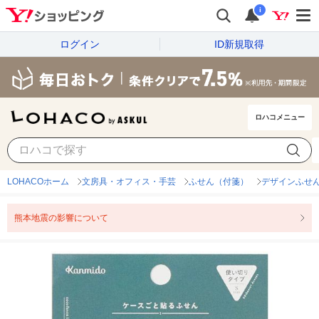
i
ログイン
ID新規取得
ロハコメニュー
LOHACOホーム
文房具・オフィス・手芸
ふせん（付箋）
デザインふせ
熊本地震の影響について