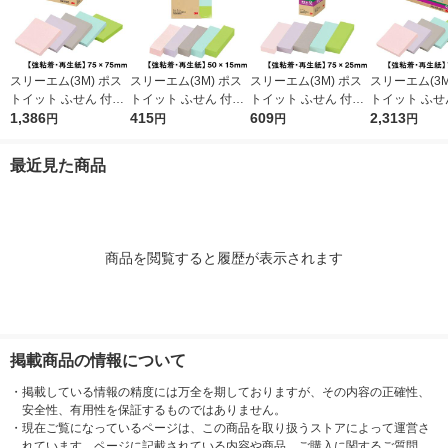
スリーエム(3M) ポス
スリーエム(3M) ポス
スリーエム(3M) ポス
スリーエム(3M
トイット ふせん 付箋
トイット ふせん 付箋
トイット ふせん 付箋
トイット ふせ
強粘着・再生紙 ノー
1,386
強粘着・再生紙 見出
415
強粘着・再生紙 75m
609
強粘着・再生紙
2,313
円
円
円
円
ト 75mm×75mm パス
し 50mm×15mm パス
m×25mm パステルカ
ト 75mm×75
テルカラー5色 1箱（5
テルカラー5色 5冊 70
ラー5色 1箱（5冊入）
テルカラー5色 
最近見た商品
冊入） 654-5SSAP2
0SS-AP2
500-5SSAP2
541SS-AP2
商品を閲覧すると履歴が表示されます
掲載商品の情報について
・
掲載している情報の精度には万全を期しておりますが、その内容の正確性、
安全性、有用性を保証するものではありません。
・
現在ご覧になっているページは、この商品を取り扱うストアによって運営さ
れています。ページに記載されている内容や商品、ご購入に関するご質問