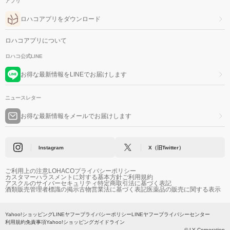
アプリ
ロハコアプリをダウンロード
ロハコアプリについて
ロハコ公式LINE
お得な最新情報をLINEでお届けします
ニュースレター
お得な最新情報をメールでお届けします
Instagram
X（旧Twitter）
ご利用上の注意
LOHACOプライバシーポリシー
カスタマーハラスメントに対する基本方針
ご利用規約
アスクルのサイバーセキュリティ
特定商取引法に基づく表記
酒類販売管理者標識の掲示
古物営業法に基づく表記
医薬品の販売に関する表示
Yahoo!ショッピング
LINEヤフープライバシーポリシー
LINEヤフープライバシーセンター
利用規約
免責事項
Yahoo!ショッピングガイドライン
© LY Corporation