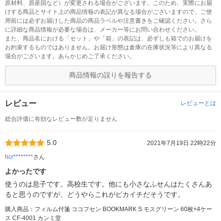
原材料、原産国など）が変更される場合がございます。このため、実際にお届
けする商品とサイト上の商品情報の表記が異なる場合がございますので、ご使
用前には必ずお届けした商品の商品ラベルや注意書きをご確認ください。さら
に詳細な商品情報が必要な場合は、メーカー等にお問い合わせください。
また、商品名における「セット」や「箱」の表記は、必ずしも箱でのお届けを
お約束するものではありません。お届け形態は倉庫の在庫状況等により異なる
場合がございます。あらかじめご了承ください。
商品情報の誤りを報告する
レビュー
レビューとは
総合評価に有効なレビュー数が足りません
5.0
2021年7月19日 22時22分
hcr********
さん
よかったです
使うのは息子です。高校生です。他にも小さなふせんはたくさんあ
ると思うのですが、どうやらこれがピカイチだそうです。
購入商品：フィルム付箋 ココフセン BOOKMARK S モスグリーン 60枚×4ケー
ス CF-4001 カンミ堂