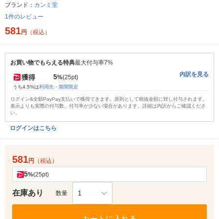
ブランド：
カンミ堂
1件のレビュー
581
円
（税込）
お買い物でもらえる特典
最大付与率7%
内訳を見る
5
獲得
%
(25pt)
うち4.5%は
利用先・期間限定
ログイン&全額PayPay支払いで獲得できます。原則として税抜金額に対し付与されます。
表示よりも実際の付与数、付与率が少ない場合があります。詳細は内訳からご確認くださ
い。
ログインはこちら
581
円
（税込）
5
%
(25pt)
在庫あり
1
数量
カートに入れる