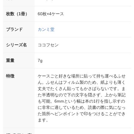
枚数（1冊）
60枚×4ケース
ブランド
カンミ堂
シリーズ名
ココフセン
重量
7g
特徴
ケースごと好きな場所に貼って持ち運べるふせ
ん。ふせんはフィルム製のため、紙よりも薄く
丈夫でたくさん貼ってもかさばらないです。ま
た半透明なので下の文字を隠さず、上から筆記
も可能。6mmという幅は本の1行を指し示すの
に非常に適しているため、読書の際に気になっ
た箇所へピンポイントで印をつけることができ
ます。