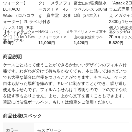
【水・ミネラルウォー
HAKU（ハク） メラ
アイリスフーズ 富士
アタックゼロ（A
ター】LOHACO Wate
ノフォーカスＩＶ 4
山の強炭酸水 ラベル
ZERO) ドラ
r（ロハコウォータ
490
5ｇ 資生堂 おまけ
11,000
レス 500ml 1箱（24
1,420
詰め替え メガ
5,820
円
円
円
円
ー）2L ラベルレス 1
付き
本入）
ボ 2300g 1
箱（5本入）（イチオ
個入) 洗濯洗剤
商品説明
シ） オリジナル
ケースごと貼って使うことができるかわいいデザインのフィルム付
箋です。わざわざ分けて持ち歩かなくても、本に貼っておけばいつ
でも大事な部分に付箋をつけることができます。もちろん、ケース
自体も貼った場所を痛めず、キレイに剥がすことができ、繰り返し
使えるふせんです。フィルムふせんは半透明なので、下の文字や絵
を隠す事もありません。また、上から文字を書くこともできます。
筆記には油性ボールペン、もしくは鉛筆をご使用ください。
商品仕様/スペック
カラー
モスグリーン