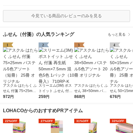
今見ている商品のレビューのみを見る
ふせん（付箋）の人気ランキング
もっと見る
1
2
3
4
アスクル はたらく ふ
スリーエム(3M) ポス
アスクル はたらく ふ
アスクル はた
せん 付箋 75×25mm
トイット ふせん 付箋
せん 38×50mm パス
せん 50×15m
パステル5色アソート
972
再生紙 50mm×7.5mm
259
テル5色アソート 20冊
868
テル5色アソ
676
円
円
円
円
（短冊） 25冊 オリジ
混色5色 1パック（10
オリジナル
冊） 2
ナル
冊入） 710RP-K
LOHACOからのおすすめPRアイテム
22%OFF
27%OFF
31%OFF
33%OFF