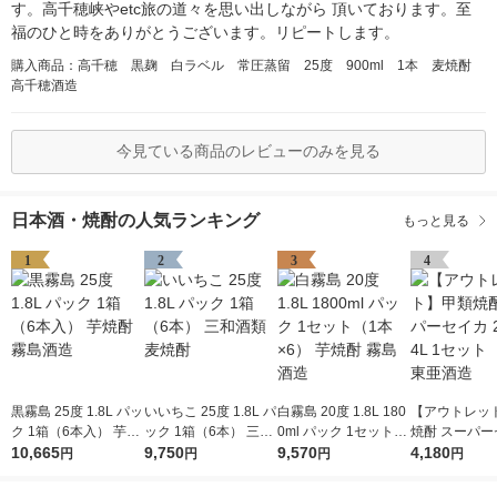
す。高千穂峡やetc旅の道々を思い出しながら 頂いております。至
福のひと時をありがとうございます。リピートします。
購入商品：高千穂 黒麹 白ラベル 常圧蒸留 25度 900ml 1本 麦焼酎
高千穂酒造
今見ている商品のレビューのみを見る
日本酒・焼酎の人気ランキング
もっと見る
1
2
3
4
黒霧島 25度 1.8L パッ
いいちこ 25度 1.8L パ
白霧島 20度 1.8L 180
【アウトレッ
ク 1箱（6本入） 芋焼
ック 1箱（6本） 三和
0ml パック 1セット
焼酎 スーパー
酎 霧島酒造
10,665
酒類 麦焼酎
9,750
（1本×6） 芋焼酎 霧
9,570
25度 4L 1セ
4,180
円
円
円
円
島酒造
本） 東亜酒造