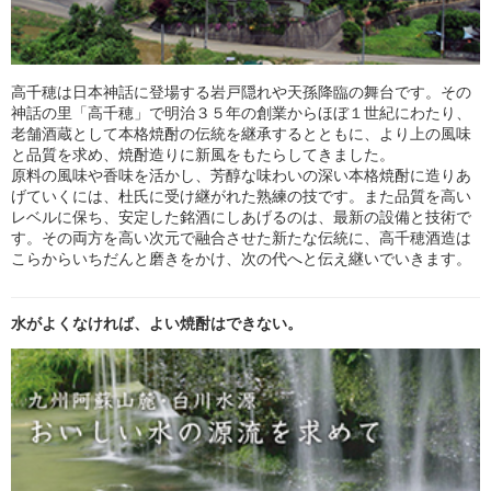
高千穂は日本神話に登場する岩戸隠れや天孫降臨の舞台です。その
神話の里「高千穂」で明治３５年の創業からほぼ１世紀にわたり、
老舗酒蔵として本格焼酎の伝統を継承するとともに、より上の風味
と品質を求め、焼酎造りに新風をもたらしてきました。
原料の風味や香味を活かし、芳醇な味わいの深い本格焼酎に造りあ
げていくには、杜氏に受け継がれた熟練の技です。また品質を高い
レベルに保ち、安定した銘酒にしあげるのは、最新の設備と技術で
す。その両方を高い次元で融合させた新たな伝統に、高千穂酒造は
こらからいちだんと磨きをかけ、次の代へと伝え継いでいきます。
水がよくなければ、よい焼酎はできない。