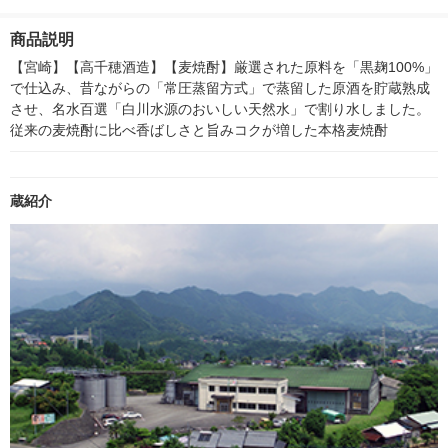
２００ｍＬ 良品計画
ー）2L ラベルレス 1
付き
本入）
箱（5本入）（イチオ
商品説明
シ） オリジナル
【宮崎】【高千穂酒造】【麦焼酎】厳選された原料を「黒麹100%」
で仕込み、昔ながらの「常圧蒸留方式」で蒸留した原酒を貯蔵熟成
させ、名水百選「白川水源のおいしい天然水」で割り水しました。
従来の麦焼酎に比べ香ばしさと旨みコクが増した本格麦焼酎
蔵紹介