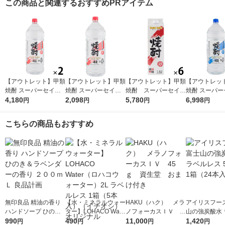
この商品と関連するおすすめPRアイテム
【アウトレット】甲類
【アウトレット】甲類
【アウトレット】甲類
【アウトレッ
焼酎 スーパーセイカ
焼酎 スーパーセイカ
焼酎 スーパーセイカ
焼酎 スーパー
25度 4L 1セット（2
4,180
25度 4L 1本 東亜酒造
2,098
25度 1.8L 1800ml
5,780
20度 4L 1セ
6,998
円
円
円
円
本） 東亜酒造
パック 1セット（6
×4） 東亜酒
本） 東亜酒造
こちらの商品もおすすめ
無印良品 精油の香り
【水・ミネラルウォー
HAKU（ハク） メラ
アイリスフーズ
ハンドソープ ひのき
ター】LOHACO Wate
ノフォーカスＩＶ 4
山の強炭酸水 
＆ラベンダーの香り
990
r（ロハコウォータ
490
5ｇ 資生堂 おまけ
11,000
レス 500ml 1
1,420
円
円
円
円