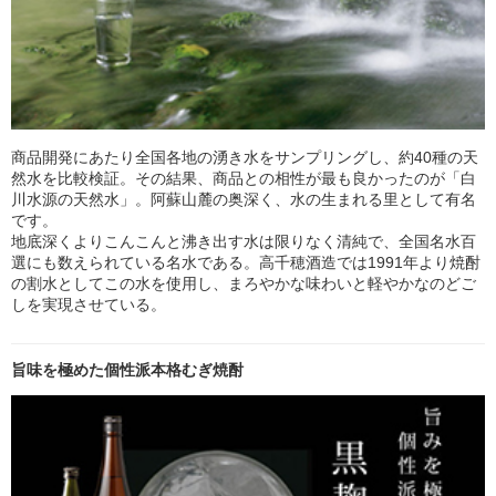
商品開発にあたり全国各地の湧き水をサンプリングし、約40種の天
然水を比較検証。その結果、商品との相性が最も良かったのが「白
川水源の天然水」。阿蘇山麓の奥深く、水の生まれる里として有名
です。
地底深くよりこんこんと沸き出す水は限りなく清純で、全国名水百
選にも数えられている名水である。高千穂酒造では1991年より焼酎
の割水としてこの水を使用し、まろやかな味わいと軽やかなのどご
しを実現させている。
旨味を極めた個性派本格むぎ焼酎