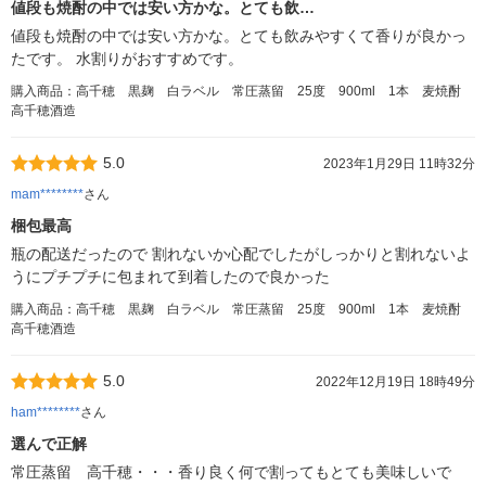
値段も焼酎の中では安い方かな。とても飲…
値段も焼酎の中では安い方かな。とても飲みやすくて香りが良かっ
たです。 水割りがおすすめです。
購入商品：高千穂 黒麹 白ラベル 常圧蒸留 25度 900ml 1本 麦焼酎
高千穂酒造
5.0
2023年1月29日 11時32分
mam********
さん
梱包最高
瓶の配送だったので 割れないか心配でしたがしっかりと割れないよ
うにプチプチに包まれて到着したので良かった
購入商品：高千穂 黒麹 白ラベル 常圧蒸留 25度 900ml 1本 麦焼酎
高千穂酒造
5.0
2022年12月19日 18時49分
ham********
さん
選んで正解
常圧蒸留 高千穂・・・香り良く何で割ってもとても美味しいで