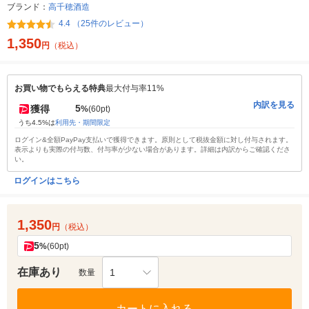
ブランド：
高千穂酒造
4.4 （25件のレビュー）
1,350
円
（税込）
お買い物でもらえる特典
最大付与率11%
内訳を見る
5
獲得
%
(60pt)
うち4.5%は
利用先・期間限定
ログイン&全額PayPay支払いで獲得できます。原則として税抜金額に対し付与されます。
表示よりも実際の付与数、付与率が少ない場合があります。詳細は内訳からご確認くださ
い。
ログインはこちら
1,350
円
（税込）
5
%
(60pt)
在庫あり
1
数量
カートに入れる