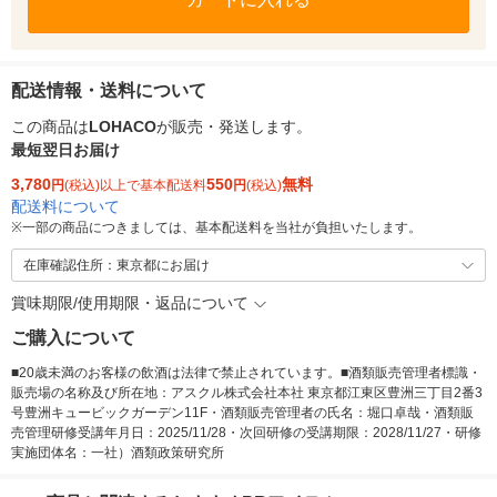
配送情報・送料について
この商品は
LOHACO
が販売・発送します。
最短翌日お届け
3,780
550
無料
円
(税込)以上で基本配送料
円
(税込)
配送料について
※
一部の商品につきましては、基本配送料を当社が負担いたします。
在庫確認住所：東京都にお届け
賞味期限/使用期限・返品について
ご購入について
■20歳未満のお客様の飲酒は法律で禁止されています。■酒類販売管理者標識・
販売場の名称及び所在地：アスクル株式会社本社 東京都江東区豊洲三丁目2番3
号豊洲キュービックガーデン11F・酒類販売管理者の氏名：堀口卓哉・酒類販
売管理研修受講年月日：2025/11/28・次回研修の受講期限：2028/11/27・研修
実施団体名：一社）酒類政策研究所