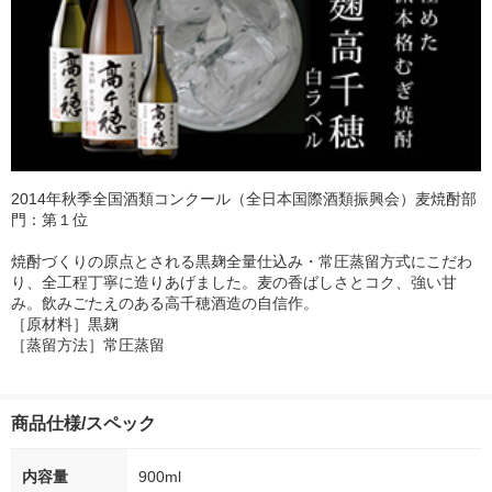
2014年秋季全国酒類コンクール（全日本国際酒類振興会）麦焼酎部
門：第１位
焼酎づくりの原点とされる黒麹全量仕込み・常圧蒸留方式にこだわ
り、全工程丁寧に造りあげました。麦の香ばしさとコク、強い甘
み。飲みごたえのある高千穂酒造の自信作。
［原材料］黒麹
［蒸留方法］常圧蒸留
商品仕様/スペック
内容量
900ml