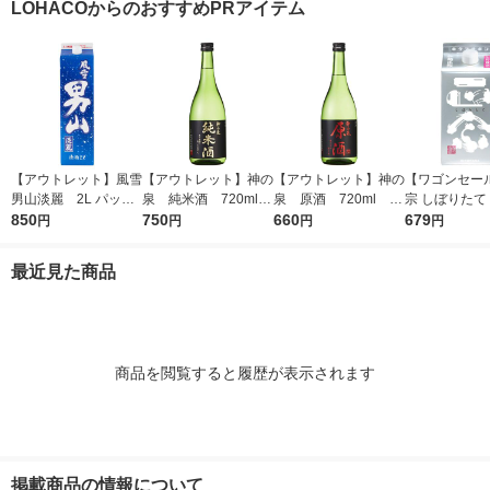
LOHACOからのおすすめPRアイテム
【アウトレット】風雪
【アウトレット】神の
【アウトレット】神の
【ワゴンセー
男山淡麗 2L パック
泉 純米酒 720ml 1
泉 原酒 720ml 1
宗 しぼりたて
850
1本 東亜酒造 日本酒
本 東亜酒造 日本酒
750
本 東亜酒造 日本酒
660
ック 900ml 
679
円
円
円
円
本 日本酒
最近見た商品
商品を閲覧すると履歴が表示されます
掲載商品の情報について