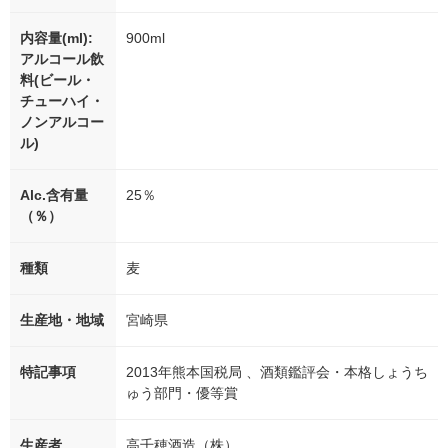
内容量(ml):
900ml
アルコール飲
料(ビール・
チューハイ・
ノンアルコー
ル)
Alc.含有量
25％
（％）
種類
麦
生産地・地域
宮崎県
特記事項
2013年熊本国税局 、酒類鑑評会・本格しょうち
ゅう部門・優等賞
生産者
高千穂酒造（株）