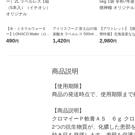
【水・ミネラルウォータ
アイリスフーズ 富士山の強
【アウトレット】【
ー】LOHACO Water（ロハ
炭酸水 ラベルレス 500ml 1
替特価】北海道産な
コウォーター）2L ラベルレ
箱（24本入）
し 無洗米 5kg 1袋 
490
1,420
2,980
円
円
円
ス 1箱（5本入）（イチオ
米 木徳神糧 オリジナ
シ） オリジナル
商品説明
【使用期限】

商品の発送時点で、使用期限まで残
【商品説明】

クロマイーＰ軟膏ＡＳ　６ｇ ク
2つの抗生物質が、化膿した患部