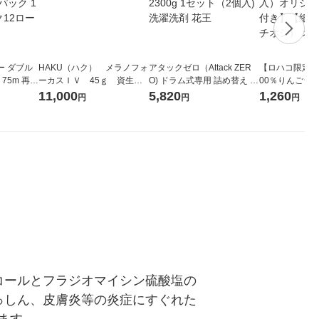
ー ダブル
HAKU（ハク） メラノフォ
アタックゼロ（Attack ZER
【ロハコ限定】
生
ーカスＩＶ 45ｇ 資生
O) ドラム式専用 詰め替え メ
00％りんごジュー
ィフラワー
堂 おまけ付き
ガジャンボ 2300g 1セット
箱（18本入）
11,000
5,820
1,260
円
円
円
パック12
（2個入) 洗濯洗剤 花王
【クイズ付き】
り
ク】（イチオシ
ル
コールとフラジオマイシン硫酸塩の
っしん、皮膚炎等の炎症にすぐれた