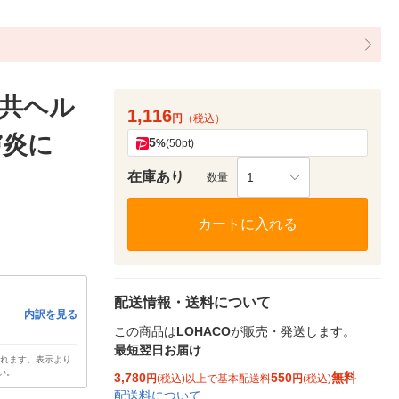
三共ヘル
1,116
円
（税込）
膚炎に
5
%
(50pt)
在庫あり
1
数量
カートに入れる
配送情報・送料について
内訳を見る
この商品は
LOHACO
が販売・発送します。
最短翌日お届け
されます。表示より
い。
3,780
550
無料
円
(税込)以上で基本配送料
円
(税込)
配送料について