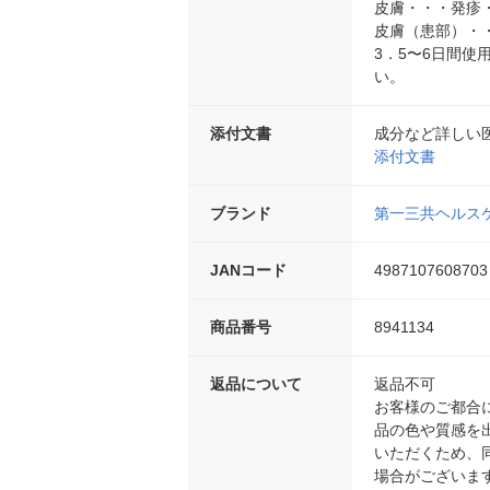
皮膚・・・発疹
皮膚（患部）・
3．5〜6日間
い。
添付文書
成分など詳しい
添付文書
ブランド
第一三共ヘルス
JANコード
4987107608703
商品番号
8941134
返品について
返品不可
お客様のご都合
品の色や質感を
いただくため、
場合がございま