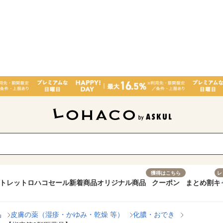
獲得はこちら
レ
トレット
ロハコセール
新着商品
オリジナル商品
クーポン
まとめ割
キ
品
皮膚の薬（湿疹・かゆみ・乾燥 等）
化膿・おでき