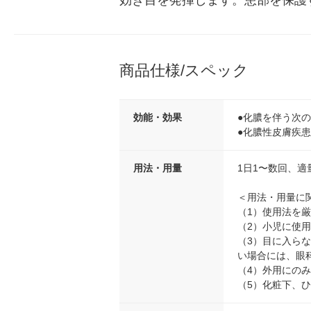
効き目を発揮します。患部を保護
商品仕様/スペック
効能・効果
●化膿を伴う次
●化膿性皮膚疾
用法・用量
1日1〜数回、
＜用法・用量に
（1）使用法を
（2）小児に使
（3）目に入ら
い場合には、眼
（4）外用にの
（5）化粧下、