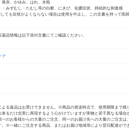
・発赤、かゆみ、はれ、水疱
・・みずむし・たむし等の白癬、にきび、化膿症状、持続的な刺激感
使用しても症状がよくならない場合は使用を中止し、この文書を持って医
医薬品情報は以下添付文書にてご確認ください。
ケア
による返品はお受けできません。※商品の発送時点で、使用期限まで残り
出来るだけ忠実に再現するよう心がけていますが実物と若干異なる場合
同一のお客様からの大量のご注文、同一のお届け先への大量のご注文は
す。※一緒にご注文する商品、またはお届け地域等により翌日配達がで