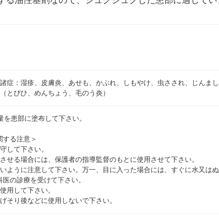
する油性基剤なので、ジュクジュクした患部に適してい
の諸症：湿疹、皮膚炎、あせも、かぶれ、しもやけ、虫さされ、じんま
患（とびひ、めんちょう、毛のう炎）
適量を患部に塗布して下さい。
関する注意＞
厳守して下さい。
用させる場合には、保護者の指導監督のもとに使用させて下さい。
ないように注意して下さい。万一、目に入った場合には、すぐに水又は
科医の診療を受けて下さい。
み使用して下さい。
ひげそり後などに使用しないで下さい。