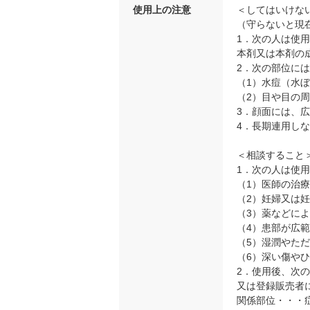
使用上の注意
＜してはいけな
（守らないと現
1．次の人は使
本剤又は本剤の
2．次の部位に
（1）水痘（水
（2）目や目の
3．顔面には、
4．長期連用し
＜相談すること
1．次の人は使
（1）医師の治
（2）妊婦又は
（3）薬などに
（4）患部が広
（5）湿潤やた
（6）深い傷や
2．使用後、次
又は登録販売者
関係部位・・・