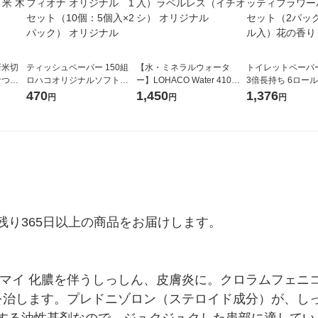
新米切
ティッシュペーパー 150組
【水・ミネラルウォータ
トイレットペーパ
なつぼ
ロハコオリジナルソフトパ
ー】LOHACO Water 410ml
3倍長持ち 6ロール 75m 再
令和7年産
ックティッシュ フィオナ オ
1箱（20本入）ラベルレス
紙配合 スコッテ
470
1,450
1,376
円
円
円
ル
リジナル 1セット（10個：
（イチオシ） オリジナル
パック 1セット（2
5個入×2パック） オリジナ
ロール入）花の香
ル
り365日以上の商品をお届けします。

ロマイ 化膿を伴うしっしん、皮膚炎に。クロラムフェニ
を治します。プレドニゾロン（ステロイド成分）が、し