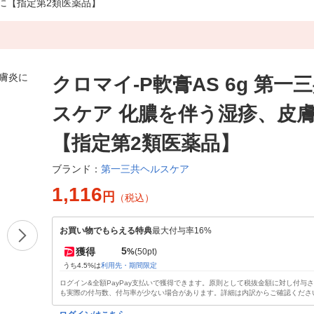
炎に【指定第2類医薬品】
クロマイ-P軟膏AS 6g 第一
スケア 化膿を伴う湿疹、皮
【指定第2類医薬品】
第一三共ヘルスケア
ブランド：
1,116
円
（税込）
お買い物でもらえる特典
最大付与率16%
5
獲得
%
(50pt)
うち4.5%は
利用先・期間限定
ログイン&全額PayPay支払いで獲得できます。原則として税抜金額に対し付与
も実際の付与数、付与率が少ない場合があります。詳細は内訳からご確認くださ