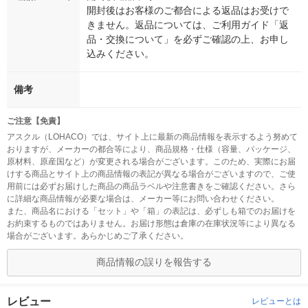
開封後はお客様のご都合による返品はお受けで
きません。返品については、ご利用ガイド「返
品・交換について」を必ずご確認の上、お申し
込みください。
備考
ご注意【免責】
アスクル（LOHACO）では、サイト上に最新の商品情報を表示するよう努めて
おりますが、メーカーの都合等により、商品規格・仕様（容量、パッケージ、
原材料、原産国など）が変更される場合がございます。このため、実際にお届
けする商品とサイト上の商品情報の表記が異なる場合がございますので、ご使
用前には必ずお届けした商品の商品ラベルや注意書きをご確認ください。さら
に詳細な商品情報が必要な場合は、メーカー等にお問い合わせください。
また、商品名における「セット」や「箱」の表記は、必ずしも箱でのお届けを
お約束するものではありません。お届け形態は倉庫の在庫状況等により異なる
場合がございます。あらかじめご了承ください。
商品情報の誤りを報告する
レビュー
レビューとは