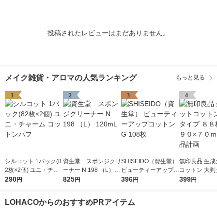
投稿されたレビューはまだありません。
メイク雑貨・アロマの人気ランキング
もっと見る
1
2
3
4
シルコット 1パック(8
資生堂 スポンジクリ
SHISEIDO（資生堂）
無印良品 生成
2枚×2個) ユニ・チャ
ーナー N 198 （L） 1
ビューティーアップコ
コットン 大判
ーム コットンパフ
290
20mL
825
ットン G 108枚
396
８８枚入 約９
399
円
円
円
円
ｍｍ 良品計画
LOHACOからのおすすめPRアイテム