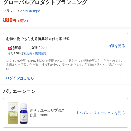
グローバルプロダクトプランニング
ブランド：
daily delight
880
円
（税込）
お買い物でもらえる特典
最大付与率16%
内訳を見る
5
獲得
%
(40pt)
うち4.5%は
利用先・期間限定
ログイン&全額PayPay支払いで獲得できます。原則として税抜金額に対し付与されます。
表示よりも実際の付与数、付与率が少ない場合があります。詳細は内訳からご確認くださ
い。
ログインはこちら
バリエーション
香り：
ユーカリプタス
すべてのバリエーションを見る
容量：
10ml