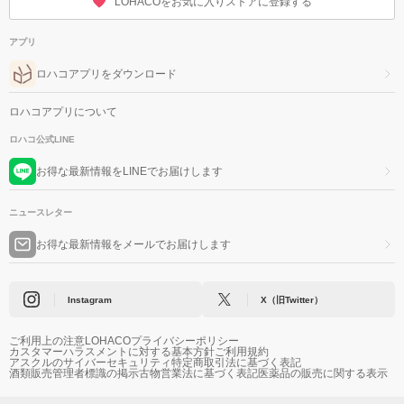
LOHACOをお気に入りストアに登録する
アプリ
ロハコアプリをダウンロード
ロハコアプリについて
ロハコ公式LINE
お得な最新情報をLINEでお届けします
ニュースレター
お得な最新情報をメールでお届けします
Instagram
X（旧Twitter）
ご利用上の注意
LOHACOプライバシーポリシー
カスタマーハラスメントに対する基本方針
ご利用規約
アスクルのサイバーセキュリティ
特定商取引法に基づく表記
酒類販売管理者標識の掲示
古物営業法に基づく表記
医薬品の販売に関する表示