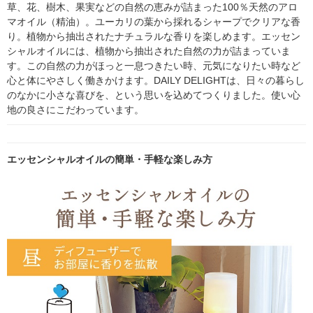
ランニング
グ
ング
ランニング
草、花、樹木、果実などの自然の恵みが詰まった100％天然のアロ
マオイル（精油）。ユーカリの葉から採れるシャープでクリアな香
り。植物から抽出されたナチュラルな香りを楽しめます。エッセン
シャルオイルには、植物から抽出された自然の力が詰まっていま
す。この自然の力がほっと一息つきたい時、元気になりたい時など
心と体にやさしく働きかけます。DAILY DELIGHTは、日々の暮らし
のなかに小さな喜びを、という思いを込めてつくりました。使い心
地の良さにこだわっています。
エッセンシャルオイルの簡単・手軽な楽しみ方