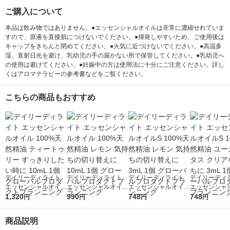
ご購入について
本品は飲み物ではありません。●エッセンシャルオイルは非常に濃縮せれていま
すので、原液を直接肌につけないでください。●揮発しやすいため、ご使用後は
キャップをきちんと閉めてください。●火気に近づけないでください。●高温多
湿、直射日光を避け、乳幼児の手の届かない所で保管してください。●乳幼児へ
の使用は避けてください。●妊娠中の方は使用法に十分にご注意ください。詳し
くはアロマテラピーの参考書などをご覧ください。
こちらの商品もおすすめ
デイリーディライト
デイリーディライト
デイリーディライト
デイリーディ
エッセンシャルオイル
エッセンシャルオイル
エッセンシャルオイル
エッセンシャ
100%天然精油 ティー
1,320
100%天然精油 レモン
990
S 100%天然精油 レモ
748
S 100%天然
748
円
円
円
円
トゥリー すっきりし
気持ちの切り替えに 1
ン 気持ちの切り替え
カリプタス ク
たい時に 10mL 1個 グ
0mL 1個 グローバル
に 3mL 1個 グローバ
気持ちに 3mL 
商品説明
ローバルプロダクトプ
プロダクトプランニン
ルプロダクトプランニ
ローバルプロ