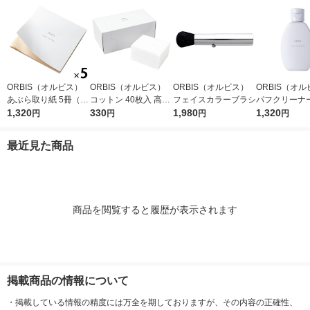
ORBIS（オルビス）
ORBIS（オルビス）
ORBIS（オルビス）
ORBIS（オ
あぶら取り紙 5冊（30
コットン 40枚入 高級
フェイスカラーブラシ
パフクリーナー
枚×5冊）
1,320
綿100％
330
1,980
×2個
1,320
円
円
円
円
最近見た商品
商品を閲覧すると履歴が表示されます
掲載商品の情報について
・
掲載している情報の精度には万全を期しておりますが、その内容の正確性、