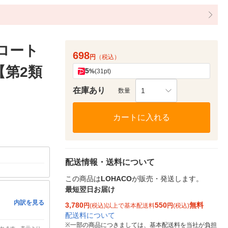
 ロート
698
円
（税込）
【第2類
5
%
(31pt)
在庫あり
1
数量
カートに入れる
配送情報・送料について
この商品は
LOHACO
が販売・発送します。
最短翌日お届け
内訳を見る
3,780
550
無料
円
(税込)以上で基本配送料
円
(税込)
配送料について
※
一部の商品につきましては、基本配送料を当社が負担