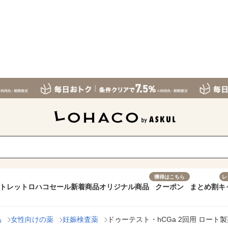
獲得はこちら
レ
トレット
ロハコセール
新着商品
オリジナル商品
クーポン
まとめ割
キ
品
女性向けの薬
妊娠検査薬
ドゥーテスト・hCGa 2回用 ロート