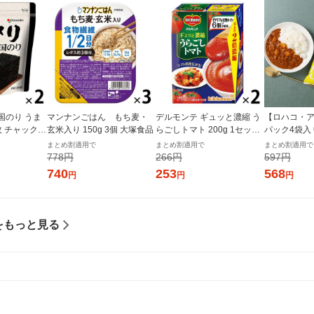
国のり うま
マンナンごはん もち麦・
デルモンテ ギュッと濃縮 う
【ロハコ・ア
枚 チャック付
玄米入り 150g 3個 大塚食品
らごしトマト 200g 1セット
パック4袋入
個×2）オリオ
（1個×2）キッコーマン 紙
ぱぱっと野
まとめ割適用で
まとめ割適用で
まとめ割適用で
パック
ー 180g 1
778円
266円
597円
ルト（イチオ
740
253
568
円
円
円
ル
をもっと見る