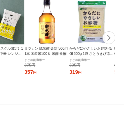
スクル限定】1
ミツカン 純米酢 金封 500ml
からだにやさしいお砂糖 低
味の素 
 中辛 レンジで
1本 国産米100％ 米酢 食酢
GI 500g 1袋 さとうきび原料
00g袋
菜と牛肉のカレ
100% チャック付き袋 大東
プの素
まとめ割適用で
まとめ割適用で
まとめ割適
個 オリジナル レト
製糖
375円
335円
609円
シ） オリジナ
357
319
579
円
円
円