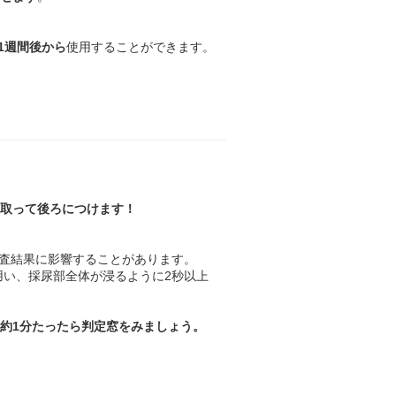
1週間後から
使用することができます。
を取って後ろにつけます！
検査結果に影響することがあります。
用い、採尿部全体が浸るように2秒以上
、
約1分
たったら判定窓をみましょう。