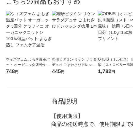
こちらの商品もおすすめ
ウィズフェム よもぎ温座パ
理研ビタミン リケン サラダ
ORBIS（オルビス）
ット オーガニック 3回分 グ
デュオ ごまわさびドレッシ
酸（ストロベリー風味
ラフィコ オーガニックコッ
ング徳用 1本
用 75日〜150日分（1.
748
445
1,782
円
円
円
トン100％薄型パット よも
0粒） サプリメント
ぎ蒸し フェムケア温活
商品説明
【使用期限】

商品の発送時点で、使用期限まで残