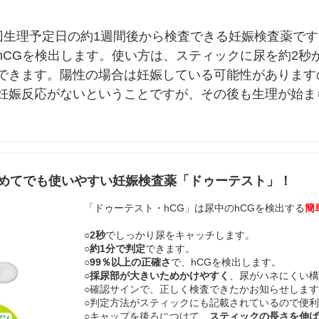
次回生理予定日の約1週間後から検査できる妊娠検査薬で
hCGを検出します。使い方は、スティックに尿を約2秒
できます。陽性の場合は妊娠している可能性があります
妊娠反応がないということですが、その後も生理が始ま
めてでも使いやすい妊娠検査薬「ドゥーテスト」！
「ドゥーテスト・hCG」は尿中のhCGを検出する
簡
○
2秒
でしっかり尿をキャッチします。
○
約1分で判定
できます。
○
99％以上の正確さ
で、hCGを検出します。
○
採尿部が大きいためかけやすく
、尿がハネにくい
○確認サインで、正しく検査できたかお知らせしま
○判定方法がスティックにも記載されているので便
○キャップを後ろにつけて、
スティックの長さを伸