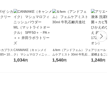
 シカプラス
CANMAKE（キャンメイ
＆fem（アンドフェム） フェ
アリエール 洗濯
5+ 100
ク） マシュマロフィニッシ
ムケアミスト 30ml 牛乳石鹸
濯槽まるごと除
ュパウダー ML（マットライ
共進社
減 スッキリひ
1,034
1,540
1,240
円
円
円
トオークル） SPF50＋・PA
詰め替え 超ウ
＋＋＋ 井田ラボラトリーズ
ボ 1720g 1
シ）