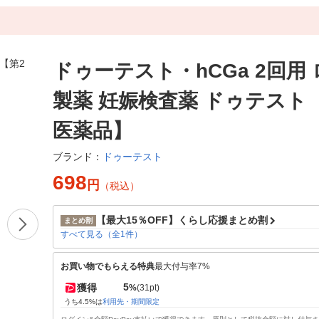
ドゥーテスト・hCGa 2回用
製薬 妊娠検査薬 ドゥテスト
医薬品】
ドゥーテスト
ブランド：
698
円
（税込）
【最大15％OFF】くらし応援まとめ割
まとめ割
すべて見る（全1件）
お買い物でもらえる特典
最大付与率7%
5
獲得
%
(31pt)
うち4.5%は
利用先・期間限定