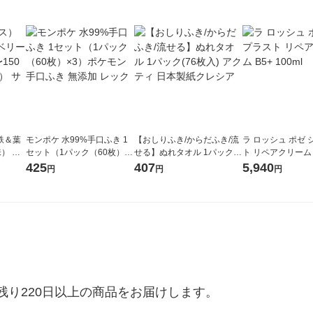
 鉄＆葉
モンポケ 水99%手口ふき 1
【おしりふき/からだふき/流
ラ ロッシュ ポゼ
） 徳
セット（1パック（60枚）×
せる】ぬれタオル 1パック(7
ト リペアクリーム B
0g×15
3）ポケモン 手口ふき 無添
6枚入) アクティ 日本製紙ク
ml
425
407
5,940
円
円
円
加 レック
レシア
り220日以上の商品をお届けします。
