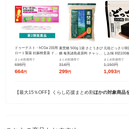
ドゥーテスト・hCGa 2回用
素焚糖 500g 1袋 さとうきび
元祖どっさり韓
ロート製薬 妊娠検査薬 ドゥ
糖 奄美諸島産原料 チャック
しお味 8切100
テスト【第2類医薬品】
付き袋 大東製糖 砂糖
き 1セット（1
まとめ割適用で
まとめ割適用で
まとめ割適用で
ンジャコー
698円
314円
1,150円
664
299
1,093
円
円
円
【最大15％OFF】くらし応援まとめ割
ほかの対象商品